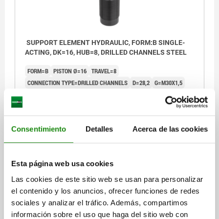
SUPPORT ELEMENT HYDRAULIC, FORM:B SINGLE-
ACTING, DK=16, HUB=8, DRILLED CHANNELS STEEL
FORM=B
PISTON Ø=16
TRAVEL=8
CONNECTION TYPE=DRILLED CHANNELS
D=28,2
G=M30X1,5
H=80,5
H1=55,5
H2=9,5
H3=10
H4=6
H5=10
SW=24
SW1=13
SW2=17
SPRING FORCE MIN. (N)=8
SPRING FORCE F APPROX. (N)=13
Consentimiento
Detalles
Acerca de las cookies
Order number:
02341-160823062
$4,323.56
DETAILS
Esta página web usa cookies
plus sales tax
plus shipping costs
Las cookies de este sitio web se usan para personalizar
1) Mounting contour
1) Moun
el contenido y los anuncios, ofrecer funciones de redes
sociales y analizar el tráfico. Además, compartimos
DETAILS
información sobre el uso que haga del sitio web con