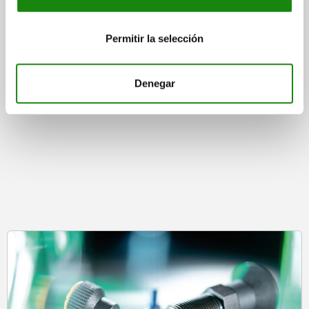
Permitir la selección
from
$2,172.93
DETAILS
plus sales tax
plus shipping costs
Denegar