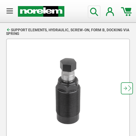
text.skipToContent
text.skipToNavigation
SUPPORT ELEMENTS, HYDRAULIC, SCREW-ON, FORM B, DOCKING VIA
SPRING