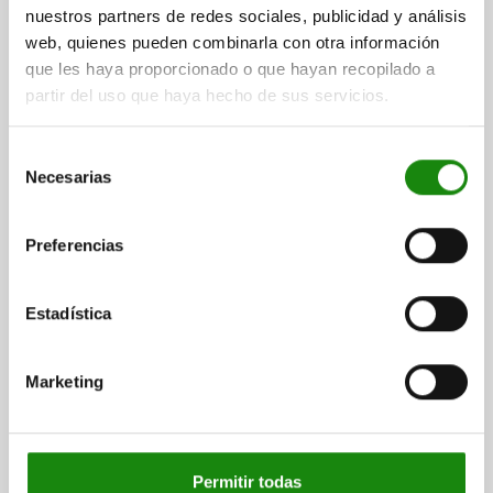
nuestros partners de redes sociales, publicidad y análisis
CAD
web, quienes pueden combinarla con otra información
que les haya proporcionado o que hayan recopilado a
partir del uso que haya hecho de sus servicios.
DOWNLOADS
Other customers also bought
Selección
Necesarias
de
consentimiento
NEW
Preferencias
27877-81
Estadística
Marketing
Piano hinges, steel, in-frame, with gooseneck and 120°
opening angle
Permitir todas