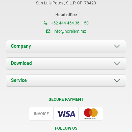
San Luis Potosí, S.L.P. CP: 78423
Head office
+52 444 454 36 – 50
info@norelem.mx
Company
About us
Download
News
Documents
Service
Contact
Delivery Conditions
SECURE PAYMENT
Certification
FOLLOW US