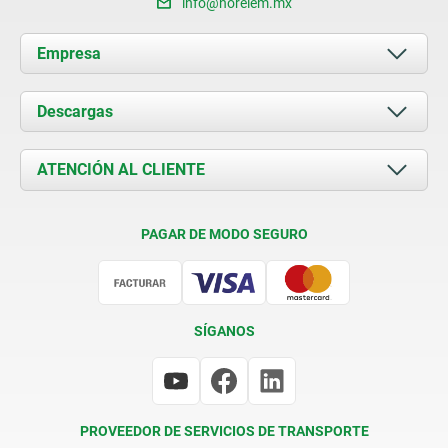
info@norelem.mx
Empresa
Acerca de nosotros
Descargas
Novedades
Documents
ATENCIÓN AL CLIENTE
Contacto
Condiciones de entrega
PAGAR DE MODO SEGURO
Certificación
SÍGANOS
PROVEEDOR DE SERVICIOS DE TRANSPORTE