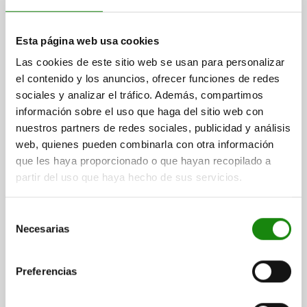
VERSIÓN
Azul.
Esta página web usa cookies
Las cookies de este sitio web se usan para personalizar
VOLUMEN DE SUMINISTRO
el contenido y los anuncios, ofrecer funciones de redes
4 mordazas protectoras.
sociales y analizar el tráfico. Además, compartimos
información sobre el uso que haga del sitio web con
nuestros partners de redes sociales, publicidad y análisis
ACCESORIOS
web, quienes pueden combinarla con otra información
-
que les haya proporcionado o que hayan recopilado a
partir del uso que haya hecho de sus servicios.
CAD
Selección
Necesarias
de
consentimiento
ACCESORIOS
Preferencias
DESCARGAS