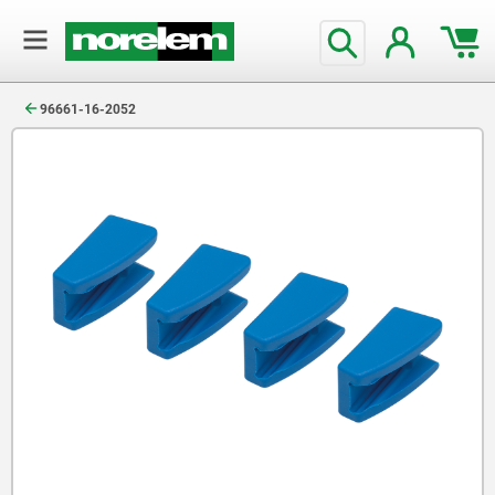
text.skipToContent
text.skipToNavigation
96661-16-2052