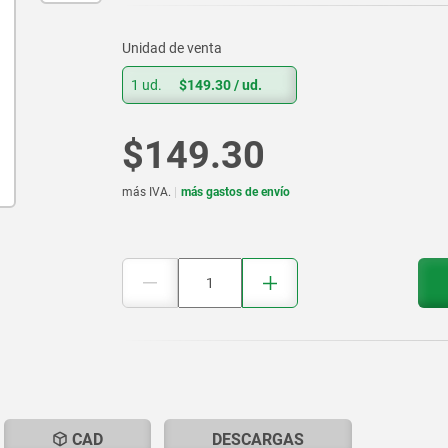
Unidad de venta
1 ud.
$149.30
/ ud.
$149.30
más IVA.
más gastos de envío
T
CAD
DESCARGAS