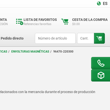
ES
ENTA
LISTA DE FAVORITOS
CESTA DE LA COMPRA
SESIÓN
Referencias favoritas
$0.00
productCode
qty
Pedido directo
TICAS
ENVOLTURAS MAGNÉTICAS
96470-220300
relacionados con la mercancía durante el proceso de producción