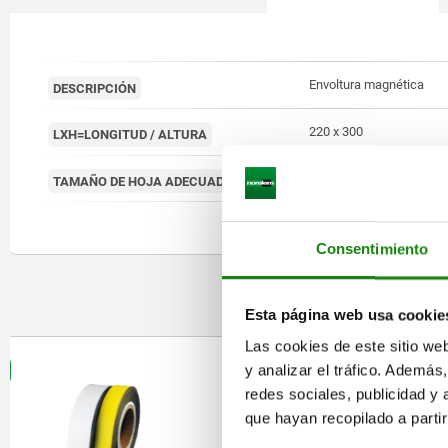
TAB:
Envoltura magnética
DESCRIPCIÓN
220 x 300
LXH=LONGITUD / ALTURA
DIN A4
TAMAÑO DE HOJA ADECUADO
Consentimiento
O
Esta página web usa cookie
Las cookies de este sitio we
96465
96471
y analizar el tráfico. Ademá
redes sociales, publicidad y
que hayan recopilado a parti