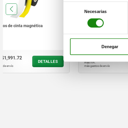
Selección
Necesarias
de
consentimiento
Perfiles magnéticos en C
Envoltura
fuerza de
Denegar
desde
$71.64
desde
$22
DETALLES
más IVA.
más IVA.
más gastos de envío
más gastos de en