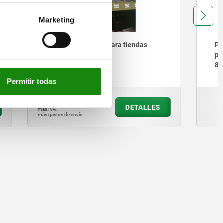
Marketing
endas
Perno de sujeción UNILOCK con
perno roscado, tamaño de sistema
80 mm
Permitir todas
desde
$3,367.90
ETALLES
DETALLES
más IVA.
más gastos de envío