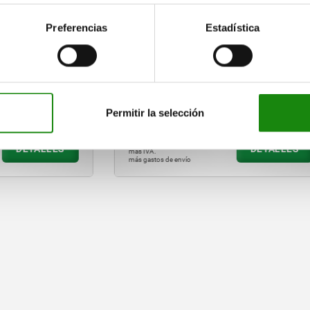
Preferencias
Estadística
s magnéticas con gran
Placas magnéticas para ti
 adherencia
Permitir la selección
8.16
desde
$5.73
DETALLES
D
más IVA.
vío
más gastos de envío