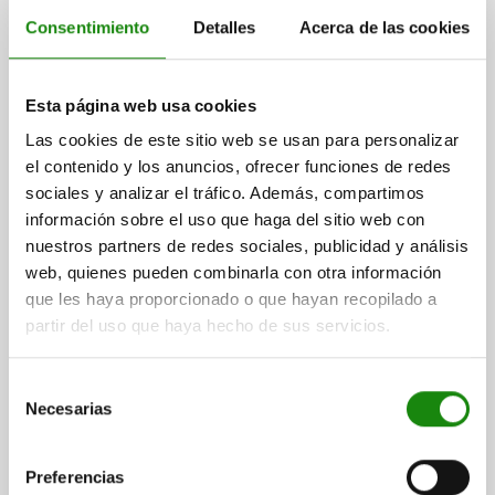
DETALLES
más IVA.
Consentimiento
Detalles
Acerca de las cookies
más gastos de envío
97940 D
Esta página web usa cookies
Las cookies de este sitio web se usan para personalizar
el contenido y los anuncios, ofrecer funciones de redes
sociales y analizar el tráfico. Además, compartimos
información sobre el uso que haga del sitio web con
nuestros partners de redes sociales, publicidad y análisis
web, quienes pueden combinarla con otra información
BOQUILLA DE LUBRICACIÓN C DIN71412, FORMA:D
ACODADO 45° CON CUADRADO, M10X1, L=20,5,
que les haya proporcionado o que hayan recopilado a
ACERO ENDURECIDO Y CINCADO
partir del uso que haya hecho de sus servicios.
ROSCA=M10X1
FORMA=D
Selección
MODELO DE FORMA=ACODADO 45° CON CUADRADO
Necesarias
de
MATERIAL DEL CUERPO DE BASE=ACERO
A=11
consentimiento
LONGITUD MÁX.=20,5
LONGITUD DE LA ROSCA=5,5
SW=11
Referencia:
97940-1410100
Preferencias