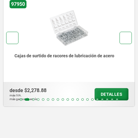
97942
 surtido de racores de lubricación de acero
Racore
3405
,278.88
desde
$
DETALLES
más IVA.
envío
más gastos d