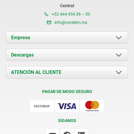
Central
+52 444 454 36 – 50
info@norelem.mx
Empresa
Acerca de nosotros
Descargas
Novedades
Documents
ATENCIÓN AL CLIENTE
Contacto
Condiciones de entrega
PAGAR DE MODO SEGURO
Certificación
SÍGANOS