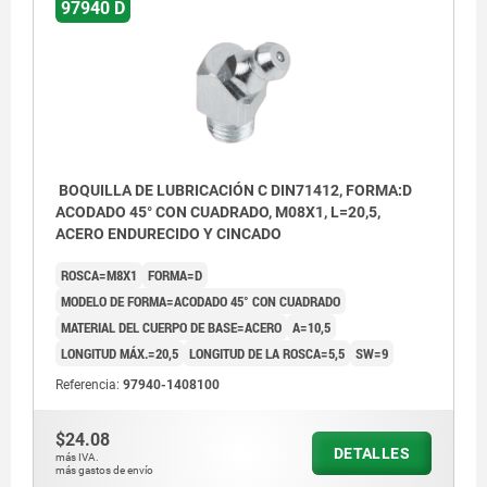
97940 D
BOQUILLA DE LUBRICACIÓN C DIN71412, FORMA:D
ACODADO 45° CON CUADRADO, M08X1, L=20,5,
ACERO ENDURECIDO Y CINCADO
ROSCA=M8X1
FORMA=D
MODELO DE FORMA=ACODADO 45° CON CUADRADO
MATERIAL DEL CUERPO DE BASE=ACERO
A=10,5
LONGITUD MÁX.=20,5
LONGITUD DE LA ROSCA=5,5
SW=9
Referencia:
97940-1408100
$24.08
DETALLES
más IVA.
más gastos de envío