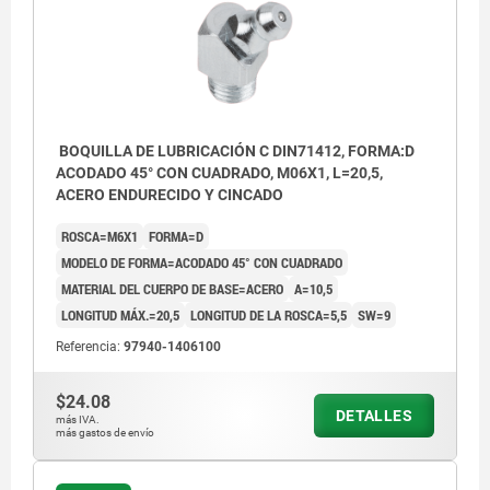
BOQUILLA DE LUBRICACIÓN C DIN71412, FORMA:D
ACODADO 45° CON CUADRADO, M06X1, L=20,5,
ACERO ENDURECIDO Y CINCADO
ROSCA=M6X1
FORMA=D
MODELO DE FORMA=ACODADO 45° CON CUADRADO
MATERIAL DEL CUERPO DE BASE=ACERO
A=10,5
LONGITUD MÁX.=20,5
LONGITUD DE LA ROSCA=5,5
SW=9
Referencia:
97940-1406100
$24.08
DETALLES
más IVA.
más gastos de envío