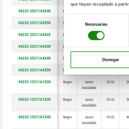
que hayan recopilado a parti
04233-25211A3X40
Negro
acero
5/16-18
4
Selección
04233-25211A3X50
Negro
acero
5/16-18
5
Necesarias
de
consentimiento
04233-25211A4X25
Negro
acero
3/8-16
2
04233-25211A4X30
Negro
acero
3/8-16
3
04233-25211A4X40
Negro
acero
3/8-16
4
Denegar
04233-25211A4X50
Negro
acero
3/8-16
5
04233-15311A1X20
Negro
acero
10-32
2
inoxidable
04233-15311A1X30
Negro
acero
10-32
3
inoxidable
04233-15311A1X40
Negro
acero
10-32
4
inoxidable