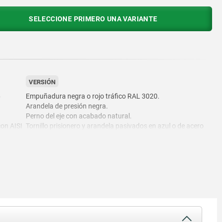
SELECCIONE PRIMERO UNA VARIANTE
VERSIÓN
6
Empuñadura negra o rojo tráfico RAL 3020.
Arandela de presión negra.
Perno del eje con acabado natural.
con AISI
Tornillo prisionero y arandela pasivados en azul o de acero
inoxidable con acabado natural.
stencia
3).