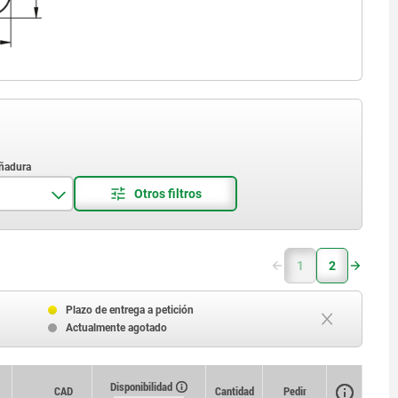
1
2
Plazo de entrega a petición
Actualmente agotado
Disponibilidad
Disponibilidad
CAD
CAD
Cantidad
Cantidad
Pedir
Pedir