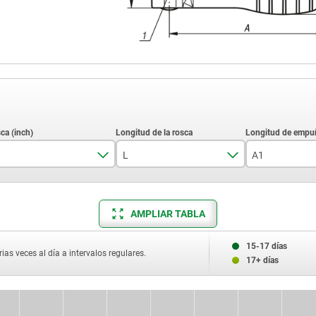
L
A1
1/4-20
20
79,6
3/8-16
25
110
AMPLIAR TABLA
5/16-18
30
15-17 días
ias veces al día a intervalos regulares.
17+ días
10-32
40
50