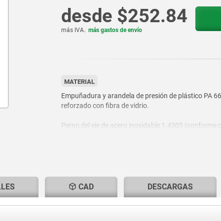
desde
$252.84
más IVA.
más gastos de envío
MATERIAL
Empuñadura y arandela de presión de plástico PA 6
reforzado con fibra de vidrio.
Perno del eje de acero inoxidable 1.4305 (conforme 
303).
Tornillo prisionero y arandela de acero, clase de resi
5.8 o acero inoxidable 1.4305 (conforme con AISI 30
LLES
CAD
DESCARGAS