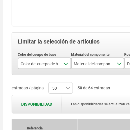
Limitar la selección de artículos
Color del cuerpo de base
Material del componente
D
Negro
acero
rojo tráfico RAL 3020
acero inoxidable
entradas / página
50
de 64 entradas
DISPONIBILIDAD
Las disponibilidades se actualizan var
Referencia
Referencia