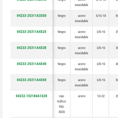
inoxidable
04233-25311A3X50
Negro
acero
5/16-18
5
inoxidable
04233-25311A4X25
Negro
acero
3/8-16
2
inoxidable
04233-25311A4X30
Negro
acero
3/8-16
3
inoxidable
04233-25311A4X40
Negro
acero
3/8-16
4
inoxidable
04233-25311A4X50
Negro
acero
3/8-16
5
inoxidable
04233-152184A1X20
rojo
acero
10-32
2
tráfico
RAL
3020