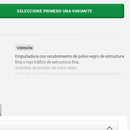
SELECCIONE PRIMERO UNA VARIANTE
VERSIÓN
Empuñadura con recubrimiento de polvo negro de estructura
fina o rojo tráfico de estructura fina.
Arandela de presión de color negro.
Perno de eje, tornillo prisionero de acero pasivado en azul o
acero inoxidable de acabado natural.
ro
o acero