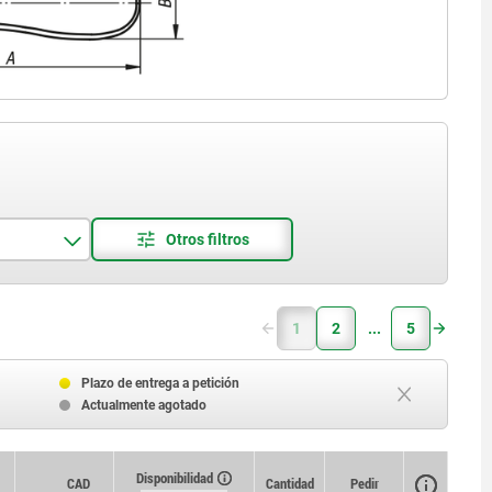
1
2
5
Plazo de entrega a petición
Actualmente agotado
Disponibilidad
Disponibilidad
CAD
CAD
Cantidad
Cantidad
Pedir
Pedir