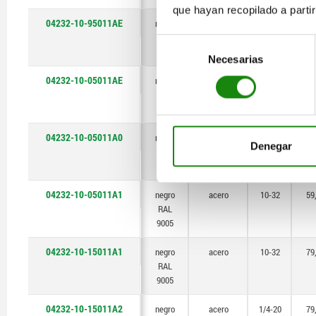
que hayan recopilado a parti
04232-10-95011AE
negro
acero
8-32
41
RAL
Selección
9005
Necesarias
de
consentimiento
04232-10-05011AE
negro
acero
8-32
59
RAL
9005
04232-10-05011A0
negro
acero
10-24
59
Denegar
RAL
9005
04232-10-05011A1
negro
acero
10-32
59
RAL
9005
04232-10-15011A1
negro
acero
10-32
79
RAL
9005
04232-10-15011A2
negro
acero
1/4-20
79