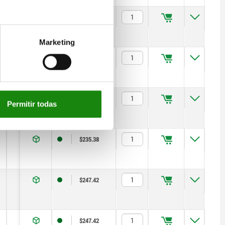
1
1,5
90
$223.94
Marketing
1
2,5
100
$235.38
1
2,5
100
$235.38
Permitir todas
1
2,5
100
$235.38
1,2
4
120
$247.42
1,2
4
120
$247.42