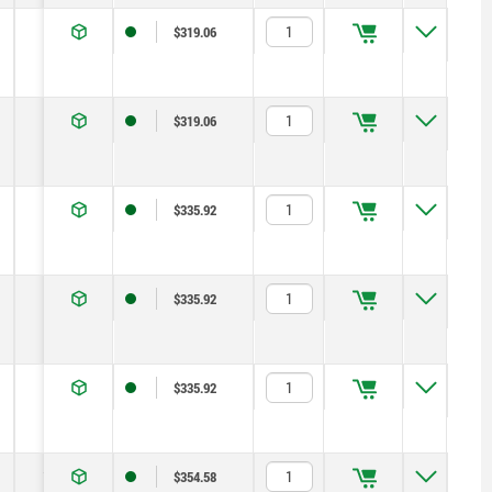
1
0,6
45
$319.06
1
1,5
90
$319.06
1
2,5
100
$335.92
1
2,5
100
$335.92
1
2,5
100
$335.92
1,2
4
120
$354.58