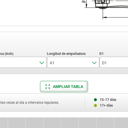
A1
D1
1/4-20
27,5
10,7
3/8-16
33,5
13,8
AMPLIAR TABLA
5/16-18
41,7
16
15-17 días
ias veces al día a intervalos regulares.
17+ días
6-32
59,1
25
8-32
79,2