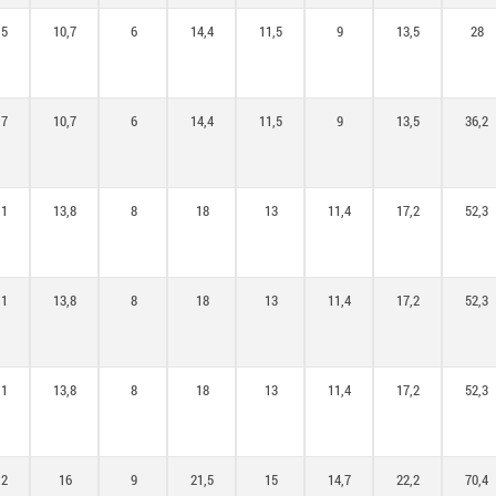
,5
10,7
6
14,4
11,5
9
13,5
28
,7
10,7
6
14,4
11,5
9
13,5
36,2
,1
13,8
8
18
13
11,4
17,2
52,3
,1
13,8
8
18
13
11,4
17,2
52,3
,1
13,8
8
18
13
11,4
17,2
52,3
,2
16
9
21,5
15
14,7
22,2
70,4