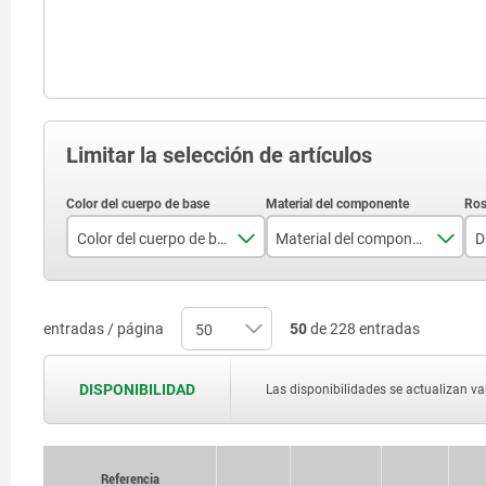
Limitar la selección de artículos
Color del cuerpo de base
Material del componente
D
negro RAL 9005
acero
rojo tráfico RAL 3020
acero inoxidable
entradas / página
50
de 228 entradas
DISPONIBILIDAD
Las disponibilidades se actualizan var
Referencia
Referencia