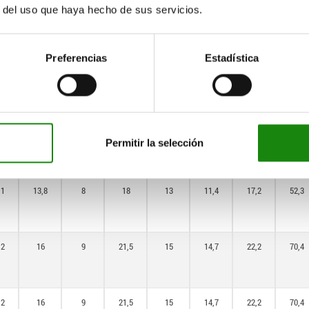
r del uso que haya hecho de sus servicios.
,7
10,7
6
14,4
11,5
9
13,5
36,2
Preferencias
Estadística
,1
13,8
8
18
13
11,4
17,2
52,3
,1
13,8
8
18
13
11,4
17,2
52,3
Permitir la selección
,1
13,8
8
18
13
11,4
17,2
52,3
,2
16
9
21,5
15
14,7
22,2
70,4
,2
16
9
21,5
15
14,7
22,2
70,4