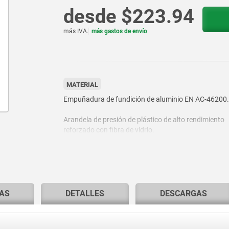
desde
$223.94
más IVA.
más gastos de envío
MATERIAL
Empuñadura de fundición de aluminio EN AC-46200.
Arandela de presión de plástico de alto rendimiento
reforzado con fibra de vidrio.
Perno del eje de acero, clase de resistencia 5.8 o ace
inoxidable 1.4305 (conforme con AISI 303).
Tornillo prisionero de acero, clase de resistencia 5.8 
inoxidable 1.4305 (conforme con AISI 303).
AS
DETALLES
DESCARGAS