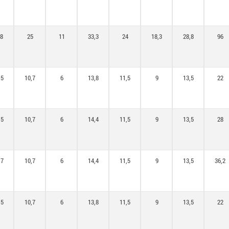
8
25
11
33,3
24
18,3
28,8
96
,5
10,7
6
13,8
11,5
9
13,5
22
,5
10,7
6
14,4
11,5
9
13,5
28
,7
10,7
6
14,4
11,5
9
13,5
36,2
,5
10,7
6
13,8
11,5
9
13,5
22