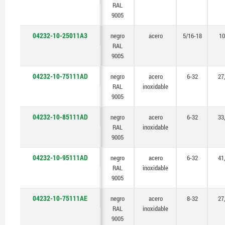
RAL
9005
04232-10-25011A3
negro
acero
5/16-18
10
RAL
9005
04232-10-75111AD
negro
acero
6-32
27
RAL
inoxidable
9005
04232-10-85111AD
negro
acero
6-32
33
RAL
inoxidable
9005
04232-10-95111AD
negro
acero
6-32
41
RAL
inoxidable
9005
04232-10-75111AE
negro
acero
8-32
27
RAL
inoxidable
9005