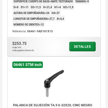
SUPERFICIE CUERPO DE BASE=MATE TEXTURADO
TAMAÑO=9
D=8
D1=11
D2=11,5
H=21,4
H1=4
H2=11,9
ALTURA DE EMPUÑADURA=24
H4=27
LONGITUD DE EMPUÑADURA=27,7
B=6,4
1) Extremo achaflanado DIN EN ISO 4753
NÚMERO DE DIENTES=12
Referencia:
06461-9AD181X15
$253.75
DETALLES
más IVA.
más gastos de envío
06461 STM inch
PALANCA DE SUJECIÓN TA.9 6-32X20, CINC NEGRO