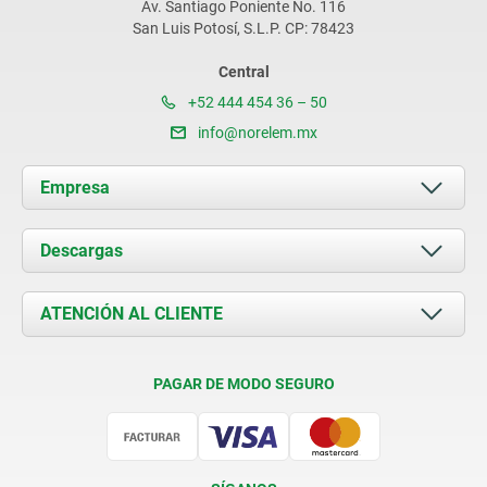
Av. Santiago Poniente No. 116
San Luis Potosí, S.L.P. CP: 78423
Central
+52 444 454 36 – 50
info@norelem.mx
Empresa
Acerca de nosotros
Descargas
Novedades
Documents
ATENCIÓN AL CLIENTE
Contacto
Condiciones de entrega
PAGAR DE MODO SEGURO
Certificación