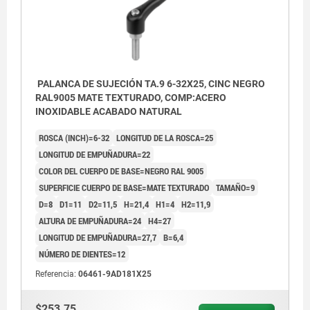
PALANCA DE SUJECIÓN TA.9 6-32X25, CINC NEGRO
RAL9005 MATE TEXTURADO, COMP:ACERO
INOXIDABLE ACABADO NATURAL
ROSCA (INCH)=6-32
LONGITUD DE LA ROSCA=25
LONGITUD DE EMPUÑADURA=22
COLOR DEL CUERPO DE BASE=NEGRO RAL 9005
SUPERFICIE CUERPO DE BASE=MATE TEXTURADO
TAMAÑO=9
D=8
D1=11
D2=11,5
H=21,4
H1=4
H2=11,9
ALTURA DE EMPUÑADURA=24
H4=27
LONGITUD DE EMPUÑADURA=27,7
B=6,4
NÚMERO DE DIENTES=12
Referencia:
06461-9AD181X25
$253.75