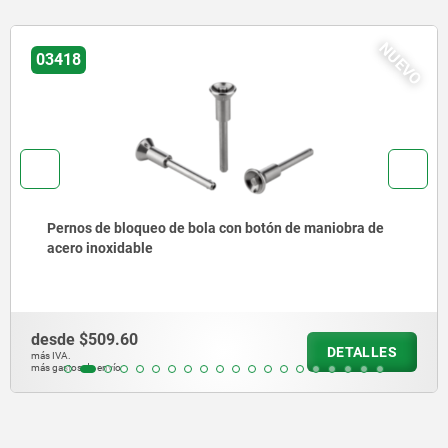
NUEVO
03415
Perno de bloqueo de bola con alta resistencia al
cizallamiento
desde
$451.81
DETALLES
más IVA.
más gastos de envío