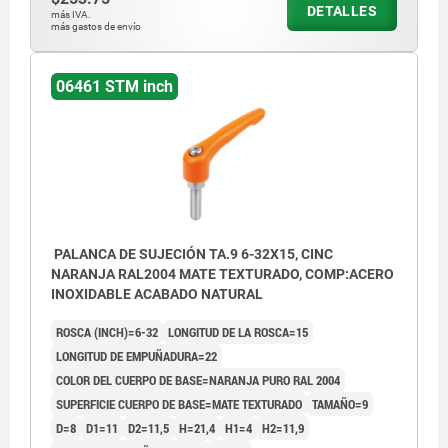
DETALLES
más IVA.
más gastos de envío
06461 STM inch
PALANCA DE SUJECIÓN TA.9 6-32X15, CINC
NARANJA RAL2004 MATE TEXTURADO, COMP:ACERO
INOXIDABLE ACABADO NATURAL
ROSCA (INCH)=6-32
LONGITUD DE LA ROSCA=15
LONGITUD DE EMPUÑADURA=22
COLOR DEL CUERPO DE BASE=NARANJA PURO RAL 2004
SUPERFICIE CUERPO DE BASE=MATE TEXTURADO
TAMAÑO=9
D=8
D1=11
D2=11,5
H=21,4
H1=4
H2=11,9