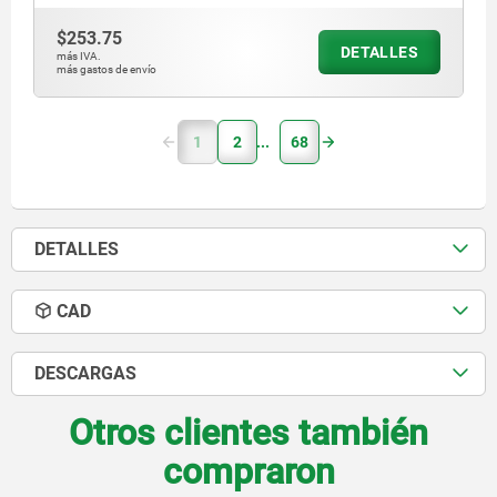
$253.75
DETALLES
más IVA.
más gastos de envío
1
2
68
DETALLES
CAD
DESCARGAS
Otros clientes también
compraron