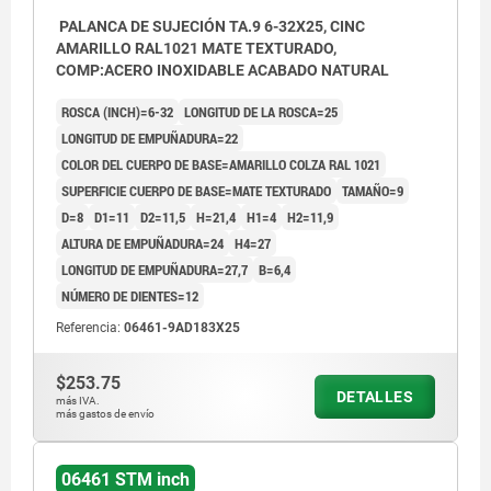
PALANCA DE SUJECIÓN TA.9 6-32X25, CINC
AMARILLO RAL1021 MATE TEXTURADO,
COMP:ACERO INOXIDABLE ACABADO NATURAL
ROSCA (INCH)=6-32
LONGITUD DE LA ROSCA=25
LONGITUD DE EMPUÑADURA=22
COLOR DEL CUERPO DE BASE=AMARILLO COLZA RAL 1021
SUPERFICIE CUERPO DE BASE=MATE TEXTURADO
TAMAÑO=9
D=8
D1=11
D2=11,5
H=21,4
H1=4
H2=11,9
ALTURA DE EMPUÑADURA=24
H4=27
LONGITUD DE EMPUÑADURA=27,7
B=6,4
NÚMERO DE DIENTES=12
Referencia:
06461-9AD183X25
$253.75
DETALLES
más IVA.
más gastos de envío
06461 STM inch