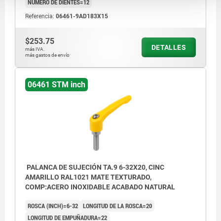
NÚMERO DE DIENTES=12
Referencia:
06461-9AD183X15
$253.75
DETALLES
más IVA.
más gastos de envío
06461 STM inch
PALANCA DE SUJECIÓN TA.9 6-32X20, CINC
AMARILLO RAL1021 MATE TEXTURADO,
COMP:ACERO INOXIDABLE ACABADO NATURAL
ROSCA (INCH)=6-32
LONGITUD DE LA ROSCA=20
LONGITUD DE EMPUÑADURA=22