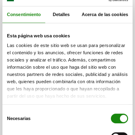
Consentimiento
Detalles
Acerca de las cookies
PALANCA DE SUJECIÓN TA.9 6-32X25, CINC
NARANJA RAL2004 MATE TEXTURADO, COMP:ACERO
INOXIDABLE ACABADO NATURAL
Esta página web usa cookies
ROSCA (INCH)=6-32
LONGITUD DE LA ROSCA=25
Las cookies de este sitio web se usan para personalizar
LONGITUD DE EMPUÑADURA=22
el contenido y los anuncios, ofrecer funciones de redes
COLOR DEL CUERPO DE BASE=NARANJA PURO RAL 2004
sociales y analizar el tráfico. Además, compartimos
SUPERFICIE CUERPO DE BASE=MATE TEXTURADO
TAMAÑO=9
información sobre el uso que haga del sitio web con
D=8
D1=11
D2=11,5
H=21,4
H1=4
H2=11,9
nuestros partners de redes sociales, publicidad y análisis
ALTURA DE EMPUÑADURA=24
H4=27
web, quienes pueden combinarla con otra información
LONGITUD DE EMPUÑADURA=27,7
B=6,4
que les haya proporcionado o que hayan recopilado a
NÚMERO DE DIENTES=12
partir del uso que haya hecho de sus servicios.
Referencia:
06461-9AD182X25
Selección
Necesarias
de
$253.75
DETALLES
más IVA.
consentimiento
más gastos de envío