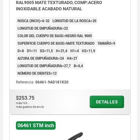
RAL9005 MATE TEXTURADO, COMP:ACERO
INOXIDABLE ACABADO NATURAL
ROSCA (INCH)=6-32
LONGITUD DE LA ROSCA=20
LONGITUD DE EMPUÑADURA=22
COLOR DEL CUERPO DE BASE=NEGRO RAL 9005
SUPERFICIE CUERPO DE BASE=MATE TEXTURADO
TAMAÑO=9
D=8
D1=11
D2=11,5
H=21,4
H1=4
H2=11,9
ALTURA DE EMPUÑADURA=24
H4=27
LONGITUD DE EMPUÑADURA=27,7
B=6,4
NÚMERO DE DIENTES=12
Referencia:
06461-9AD181X20
$253.75
DETALLES
más IVA.
más gastos de envío
06461 STM inch