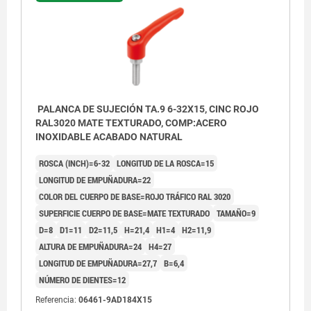
PALANCA DE SUJECIÓN TA.9 6-32X15, CINC ROJO
RAL3020 MATE TEXTURADO, COMP:ACERO
INOXIDABLE ACABADO NATURAL
ROSCA (INCH)=6-32
LONGITUD DE LA ROSCA=15
LONGITUD DE EMPUÑADURA=22
COLOR DEL CUERPO DE BASE=ROJO TRÁFICO RAL 3020
SUPERFICIE CUERPO DE BASE=MATE TEXTURADO
TAMAÑO=9
D=8
D1=11
D2=11,5
H=21,4
H1=4
H2=11,9
ALTURA DE EMPUÑADURA=24
H4=27
LONGITUD DE EMPUÑADURA=27,7
B=6,4
NÚMERO DE DIENTES=12
Referencia:
06461-9AD184X15