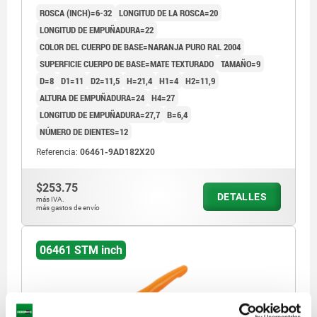
ROSCA (INCH)=6-32
LONGITUD DE LA ROSCA=20
LONGITUD DE EMPUÑADURA=22
COLOR DEL CUERPO DE BASE=NARANJA PURO RAL 2004
SUPERFICIE CUERPO DE BASE=MATE TEXTURADO
TAMAÑO=9
D=8
D1=11
D2=11,5
H=21,4
H1=4
H2=11,9
ALTURA DE EMPUÑADURA=24
H4=27
LONGITUD DE EMPUÑADURA=27,7
B=6,4
NÚMERO DE DIENTES=12
Referencia:
06461-9AD182X20
$253.75
DETALLES
más IVA.
más gastos de envío
06461 STM inch