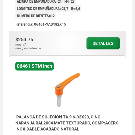
ALTURA DE EMPUÑADURA=24
H4=27
LONGITUD DE EMPUÑADURA=27,7
B=6,4
NÚMERO DE DIENTES=12
Referencia:
06461-9AD182X15
$253.75
DETALLES
más IVA.
más gastos de envío
06461 STM inch
PALANCA DE SUJECIÓN TA.9 6-32X20, CINC
NARANJA RAL2004 MATE TEXTURADO, COMP:ACERO
INOXIDABLE ACABADO NATURAL