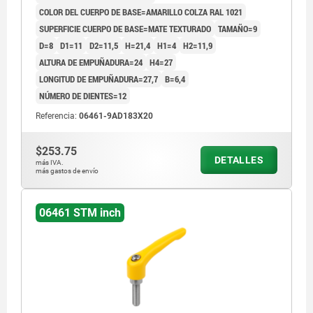
COLOR DEL CUERPO DE BASE=AMARILLO COLZA RAL 1021
SUPERFICIE CUERPO DE BASE=MATE TEXTURADO
TAMAÑO=9
D=8
D1=11
D2=11,5
H=21,4
H1=4
H2=11,9
ALTURA DE EMPUÑADURA=24
H4=27
LONGITUD DE EMPUÑADURA=27,7
B=6,4
NÚMERO DE DIENTES=12
Referencia:
06461-9AD183X20
$253.75
DETALLES
más IVA.
más gastos de envío
06461 STM inch