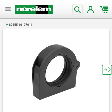
text.skipToContent
text.skipToNavigation
80855-06-07011