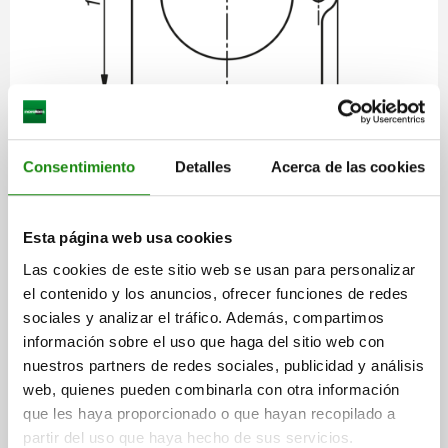
Descripción
Consentimiento
Detalles
Acerca de las cookies
MATERIAL
Esta página web usa cookies
Poliamida PA6.
Las cookies de este sitio web se usan para personalizar
el contenido y los anuncios, ofrecer funciones de redes
VERSIÓN
sociales y analizar el tráfico. Además, compartimos
negro.
información sobre el uso que haga del sitio web con
nuestros partners de redes sociales, publicidad y análisis
web, quienes pueden combinarla con otra información
INDICACIÓN
que les haya proporcionado o que hayan recopilado a
Elementos de conexión para dar alojamiento y fijar una
partir del uso que haya hecho de sus servicios.
cadena portacables o un tubo corrugado.