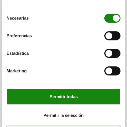
Los elementos de conexión se utilizan cuando es necesario
Selección
sujetar cadenas portacables/tubos corrugados.
Necesarias
de
consentimiento
RANGO DE TEMPERATURA
Preferencias
-45 °C a +105 °C (brevemente hasta +150 °C).
Estadística
MONTAJE
Los elementos de conexión se abren y cierran sin
Marketing
herramientas mediante un cierre de plástico. Las mordazas
interiores constan de dos semicarcasas idénticas que se
montan en la cadena portacables mediante conexiones de
pasador-agujero. Las mordazas montadas alrededor de la
cadena portacables se insertan en el elemento de conexión y
Permitir todas
permiten una sujeción firme de la cadena portacables
gracias al perfilado interno.
Permitir la selección