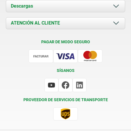
Acerca de nosotros
Descargas
Novedades
Documents
ATENCIÓN AL CLIENTE
Contacto
Condiciones de entrega
PAGAR DE MODO SEGURO
Certificación
SÍGANOS
PROVEEDOR DE SERVICIOS DE TRANSPORTE