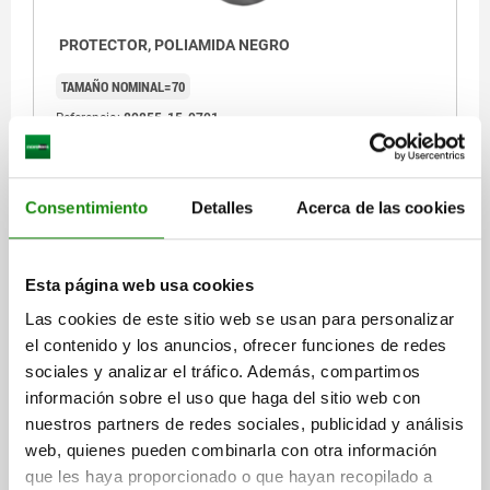
PROTECTOR, POLIAMIDA NEGRO
TAMAÑO NOMINAL=70
Referencia:
80855-15-0701
$2,862.82
DETALLES
más IVA.
Consentimiento
más gastos de envío
Detalles
Acerca de las cookies
Esta página web usa cookies
DETALLES
Las cookies de este sitio web se usan para personalizar
el contenido y los anuncios, ofrecer funciones de redes
CAD
sociales y analizar el tráfico. Además, compartimos
información sobre el uso que haga del sitio web con
DESCARGAS
nuestros partners de redes sociales, publicidad y análisis
web, quienes pueden combinarla con otra información
Otros clientes también
que les haya proporcionado o que hayan recopilado a