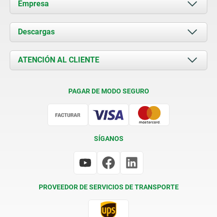
Empresa
Acerca de nosotros
Descargas
Novedades
Documents
ATENCIÓN AL CLIENTE
Contacto
Condiciones de entrega
PAGAR DE MODO SEGURO
Certificación
SÍGANOS
PROVEEDOR DE SERVICIOS DE TRANSPORTE