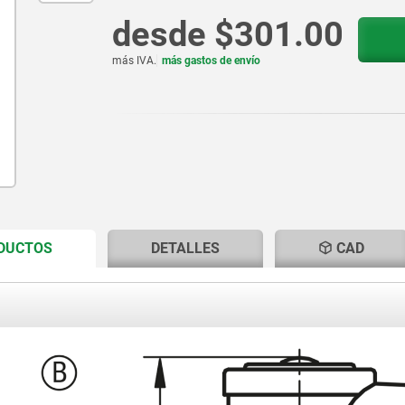
desde
$301.00
más IVA.
más gastos de envío
CURRENT
CURRENT
ODUCTOS
DETALLES
CAD
TAB:
TAB: