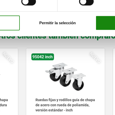
38
4 - 6
racor roscado
0,75
AMPLIAR TABLA
Permitir la selección
tros clientes también comprar
NUEVO
h
95045 inch
jas y rodillos guía de chapa
Rodillos guía de chapa de 
con rueda de poliamida,
versión compacta - inch
stándar - inch