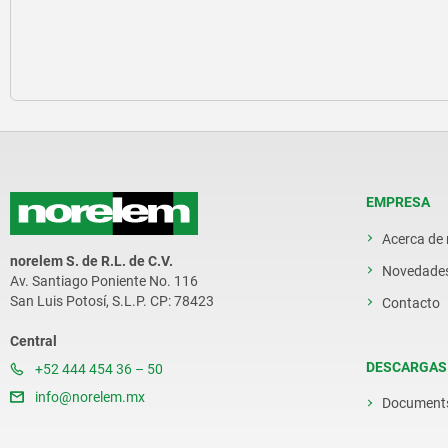
EMPRESA
Acerca de
norelem S. de R.L. de C.V.
Novedade
Av. Santiago Poniente No. 116
San Luis Potosí, S.L.P. CP: 78423
Contacto
Central
DESCARGAS
+52 444 454 36 – 50
info@norelem.mx
Document