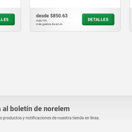
0.63
desde
$777.78
DETALLES
D
más IVA.
vío
más gastos de envío
 al boletín de norelem
os productos y notificaciones de nuestra tienda en línea.