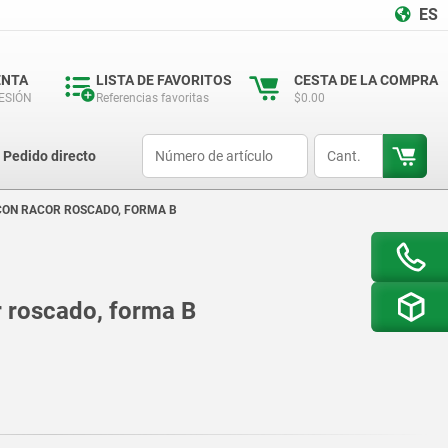
ES
ENTA
LISTA DE FAVORITOS
CESTA DE LA COMPRA
SESIÓN
Referencias favoritas
$0.00
productCode
qty
Pedido directo
CON RACOR ROSCADO, FORMA B
r roscado, forma B