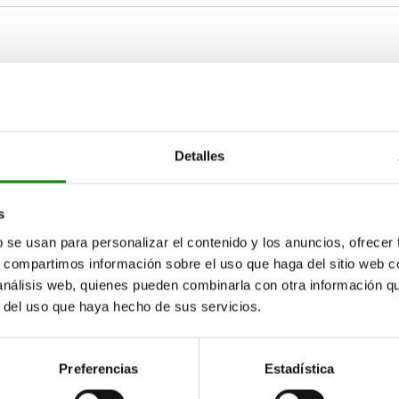
H
P1
12
28
3,5 - 5
Detalles
AMPLIAR TABLA
20
38
4 - 6
15-17 días
s
ias veces al día a intervalos regulares.
17+ días
b se usan para personalizar el contenido y los anuncios, ofrecer
s, compartimos información sobre el uso que haga del sitio web 
 análisis web, quienes pueden combinarla con otra información q
r del uso que haya hecho de sus servicios.
H
P1
Tipo de conexión
Sección de conexión máx. (mm
28
3,5 - 5
racor soldado
0,25
Preferencias
Estadística