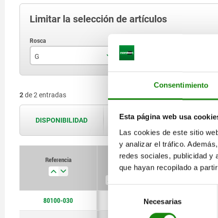
Limitar la selección de artículos
G
Forma
D
M8x1
B
Consentimiento
2
de 2 entradas
M12x1
Esta página web usa cookie
DISPONIBILIDAD
Las disponibilidades se actualizan var
Las cookies de este sitio we
y analizar el tráfico. Ademá
redes sociales, publicidad y
Referencia
que hayan recopilado a parti
G
Forma
D
Selección
80100-030
M8x1
B
12
Necesarias
de
consentimiento