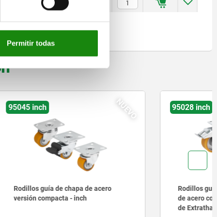
$301.00
Permitir todas
on
NUEVO
NUEVO
95028 inch
acero
Rodillos guía y ruedas fijas de chapa
de acero con superficie de rodadura
de Extrathane, versión resistente -