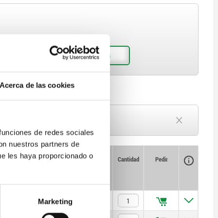
Acerca de las cookies
Plazo de entrega a petición
Actualmente agotado
 funciones de redes sociales
con nuestros partners de
ue les haya proporcionado o
Disponibilidad
CAD
Cantidad
Pedir
²)
Precio
$310.03
Marketing