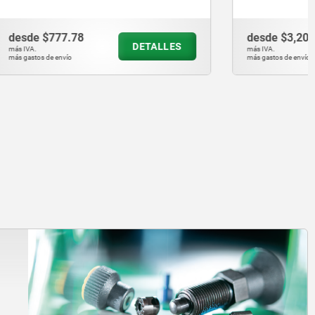
inch
desde
$3,203.84
ETALLES
DETALLES
más IVA.
más gastos de envío