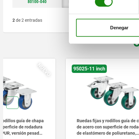
80100-040
M12x1
B
20
2
de 2 entradas
Denegar
O
NUEVO
95025-11 inch
95042 inc
Ruedas fijas y rodillos guía de chapa
Ruedas fi
de acero con superficie de rodadura
de acero 
de elastómero de poliuretano,
versión e