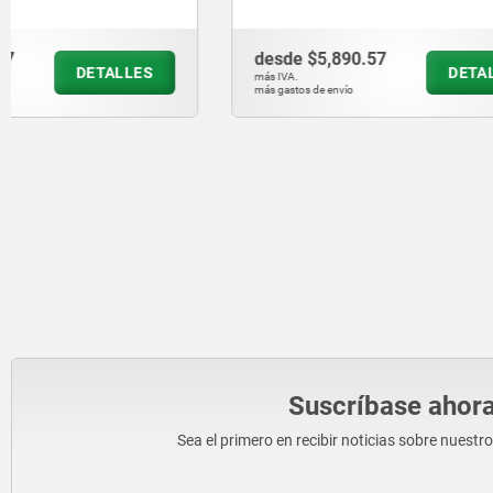
versión resistente - inch
desde
$5,890.57
desde
$85
DETALLES
más IVA.
más IVA.
más gastos de envío
más gastos de en
Suscríbase ahora
Sea el primero en recibir noticias sobre nuestr