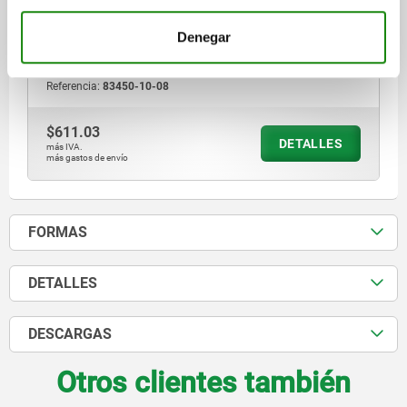
MM/MIN.=10
Denegar
VELOCIDAD DE ACCIONAMIENTO MÁX. (ACCIÓN RÁPIDA) MM/S=1
POSICIONAMIENTO DE LA PALANCA=AJUSTABLE EN PASOS DE 15°
Referencia:
83450-10-08
$611.03
DETALLES
más IVA.
más gastos de envío
FORMAS
DETALLES
DESCARGAS
Otros clientes también