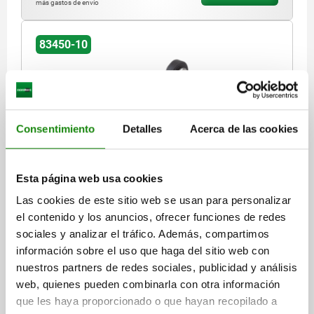
más gastos de envío
83450-10
Consentimiento
Detalles
Acerca de las cookies
ACTUADOR, FORMA:A PALANCAS BASCULANTES,
PLÁSTICO
Esta página web usa cookies
Las cookies de este sitio web se usan para personalizar
FORMA=A
MODELO DE FORMA=PALANCAS BASCULANTES
el contenido y los anuncios, ofrecer funciones de redes
FORMA DE ACCIONAMIENTO=EN 50047
sociales y analizar el tráfico. Además, compartimos
FUERZA DE APERTURA FORZADA N=>40
información sobre el uso que haga del sitio web con
VELOCIDAD DE ACCIONAMIENTO MÍN. (ACCIÓN RÁPIDA)
MM/MIN.=10
nuestros partners de redes sociales, publicidad y análisis
VELOCIDAD DE ACCIONAMIENTO MÁX. (ACCIÓN RÁPIDA) MM/S=1
web, quienes pueden combinarla con otra información
POSICIONAMIENTO DE LA PALANCA=AJUSTABLE EN PASOS DE 15°
que les haya proporcionado o que hayan recopilado a