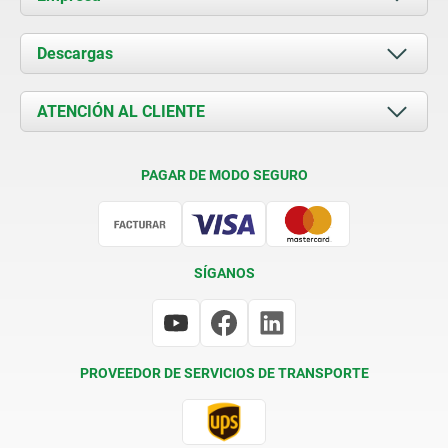
Acerca de nosotros
Descargas
Novedades
Documents
ATENCIÓN AL CLIENTE
Contacto
Condiciones de entrega
PAGAR DE MODO SEGURO
Certificación
SÍGANOS
PROVEEDOR DE SERVICIOS DE TRANSPORTE