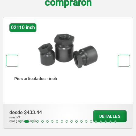
compraron
02110 inch
Pies articulados - inch
desde
$433.44
DETALLES
más IVA.
más gastos de envío