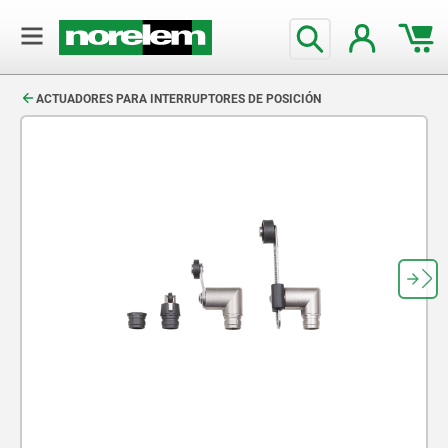
text.skipToContent
text.skipToNavigation
ACTUADORES PARA INTERRUPTORES DE POSICIÓN