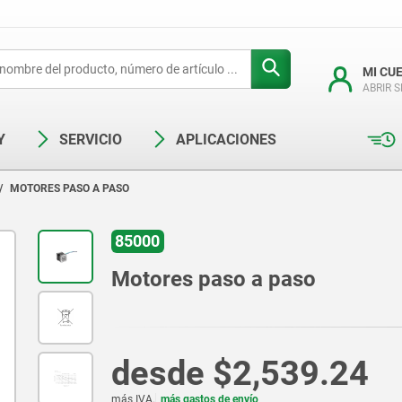
MI CU
ABRIR 
Y
SERVICIO
APLICACIONES
MOTORES PASO A PASO
85000
Motores paso a paso
desde
$2,539.24
más IVA.
más gastos de envío