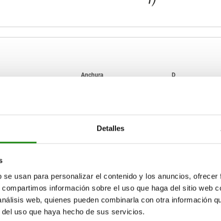
B
D
31
42
5
Detalles
AMPLIAR TABLA
47,14
57
6,35
69,6
86
14
15-17 días
ias veces al día a intervalos regulares.
s
17+ días
b se usan para personalizar el contenido y los anuncios, ofrecer
s, compartimos información sobre el uso que haga del sitio web 
 análisis web, quienes pueden combinarla con otra información q
D
D
D1
D1
D2
D2
E
E
L
L
L1
L1
L2
L2
r del uso que haya hecho de sus servicios.