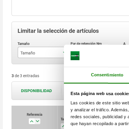
Limitar la selección de artículos
Tamaño
Par de retención Nm
A
NEMA 17
0,43
Consentimiento
3
de 3 entradas
NEMA 23
2
NEMA 34
7
DISPONIBILIDAD
Las disponibilidades se actualizan var
Esta página web usa cookie
Las cookies de este sitio we
y analizar el tráfico. Ademá
Referencia
Referencia
redes sociales, publicidad y
Tamaño
Tamaño
Par de
Par de
A
A
B
B
retención Nm
retención Nm
que hayan recopilado a parti