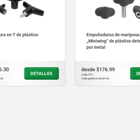
a en T de plástico
Empuñaduras de mariposa
„Miniwing“ de plástico det
por metal
6.30
desde
$176.99
DETALLES
D
más IVA.
vío
más gastos de envío