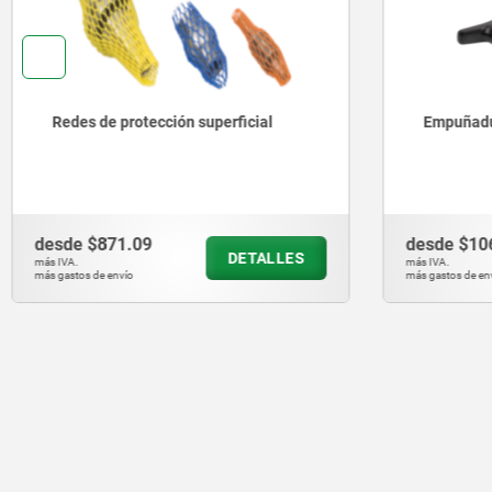
Redes de protección superficial
Empuñadur
desde
$871.09
desde
$10
DETALLES
más IVA.
más IVA.
más gastos de envío
más gastos de en