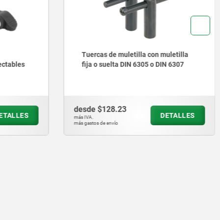
Tuercas de muletilla con muletilla
ectables
fija o suelta DIN 6305 o DIN 6307
desde
$128.23
ETALLES
DETALLES
más IVA.
más gastos de envío