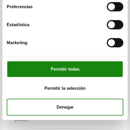
con sensor de estado o el módulo de bluetooth para Smart
Preferencias
Products y la convierte en una señal de salida estandarizada.
Mediante la conexión al control de la máquina se puede
procesar simultáneamente el estado de accionamiento de
Estadística
hasta 6 pernos de bloqueo o módulos de bluetooth. El número
de pernos de accionamiento o módulos de bluetooth se
puede ampliar como se desee utilizando más pasarelas.
Marketing
DATOS TÉCNICOS
Véanse Descargas, Indicación técnica.
Permitir todas
APLICACIÓN
Permitir la selección
El Gateway sirve para la conexión de los pernos de bloqueo
con sensor de estado en máquinas e instalaciones. Mediante
la conexión entre el Gateway y el control de máquina se
Denegar
pueden mostrar los estados de accionamiento de los pernos
de bloqueo, y comprobarse y utilizarse para el control del
proceso.