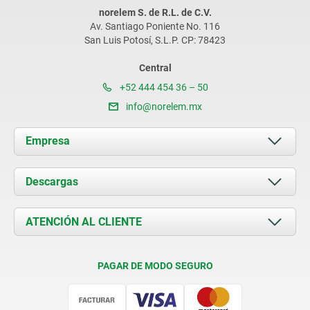
norelem S. de R.L. de C.V.
Av. Santiago Poniente No. 116
San Luis Potosí, S.L.P. CP: 78423
Central
+52 444 454 36 – 50
info@norelem.mx
Empresa
Acerca de nosotros
Descargas
Novedades
Documents
ATENCIÓN AL CLIENTE
Contacto
Condiciones de entrega
PAGAR DE MODO SEGURO
Certificación