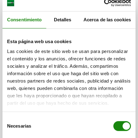
Bluetooth. Para la visualización adicional se puede conectar
a la pasarela un equipo terminal móvil.
Consentimiento
Detalles
Acerca de las cookies
El panel de control integrado con pulsadores y luces LED
permite conectar y desconectar los pernos de bloqueo o
módulos de Bluetooth, y además controlar la conexión
inalámbrica, el estado de accionamiento y la carga de la
Esta página web usa cookies
batería.
Las cookies de este sitio web se usan para personalizar
el contenido y los anuncios, ofrecer funciones de redes
MATERIAL
sociales y analizar el tráfico. Además, compartimos
información sobre el uso que haga del sitio web con
Carcasa de policarbonato.
nuestros partners de redes sociales, publicidad y análisis
web, quienes pueden combinarla con otra información
VERSIÓN
que les haya proporcionado o que hayan recopilado a
Parte superior de la carcasa de gris claro
partir del uso que haya hecho de sus servicios.
Parte inferior de la carcasa de gris antracita.
Selección
Necesarias
de
INDICACIÓN
consentimiento
La pasarela recibe la señal inalámbrica del perno de bloqueo