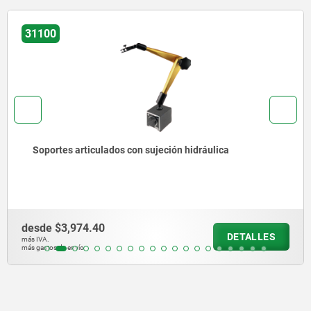
31100
Soportes articulados con sujeción hidráulica
desde
$3,974.40
DETALLES
más IVA.
más gastos de envío