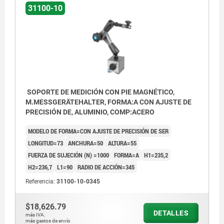
31100-10
SOPORTE DE MEDICIÓN CON PIE MAGNÉTICO,
M.MESSGERÄTEHALTER, FORMA:A CON AJUSTE DE
PRECISIÓN DE, ALUMINIO, COMP:ACERO
MODELO DE FORMA=CON AJUSTE DE PRECISIÓN DE SER
LONGITUD=73
ANCHURA=50
ALTURA=55
FUERZA DE SUJECIÓN (N) =1000
FORMA=A
H1=235,2
H2=236,7
L1=90
RADIO DE ACCIÓN=345
Referencia:
31100-10-0345
$18,626.79
DETALLES
más IVA.
más gastos de envío