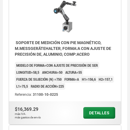
SOPORTE DE MEDICIÓN CON PIE MAGNÉTICO,
M.MESSGERÄTEHALTER, FORMA:A CON AJUSTE DE
PRECISIÓN DE, ALUMINIO, COMP:ACERO
MODELO DE FORMA=CON AJUSTE DE PRECISIÓN DE SER
LONGITUD=58,5
ANCHURA=50
ALTURA=55
FUERZA DE SUJECIÓN (N) =750
FORMA=A
H1=156,6
H2=157,1
L1=75,5
RADIO DE ACCIÓN=225
Referencia:
31100-10-0225
$16,369.29
DETALLES
más IVA.
más gastos de envío