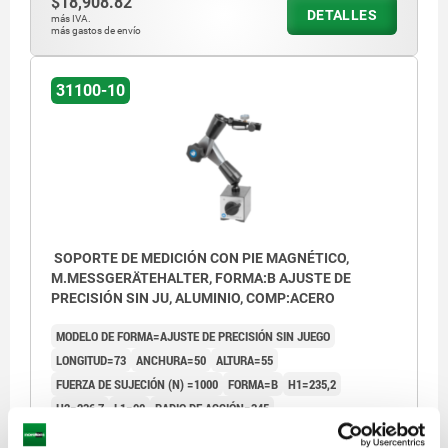
$18,908.82
DETALLES
más IVA.
más gastos de envío
31100-10
SOPORTE DE MEDICIÓN CON PIE MAGNÉTICO,
M.MESSGERÄTEHALTER, FORMA:B AJUSTE DE
PRECISIÓN SIN JU, ALUMINIO, COMP:ACERO
MODELO DE FORMA=AJUSTE DE PRECISIÓN SIN JUEGO
LONGITUD=73
ANCHURA=50
ALTURA=55
FUERZA DE SUJECIÓN (N) =1000
FORMA=B
H1=235,2
H2=236,7
L1=90
RADIO DE ACCIÓN=345
Referencia:
31100-10-1345