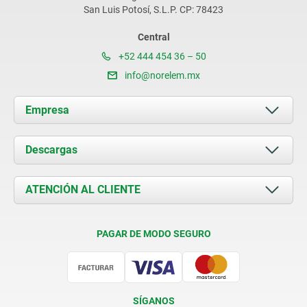
San Luis Potosí, S.L.P. CP: 78423
Central
+52 444 454 36 – 50
info@norelem.mx
Empresa
Acerca de nosotros
Descargas
Novedades
Documents
ATENCIÓN AL CLIENTE
Contacto
Condiciones de entrega
PAGAR DE MODO SEGURO
Certificación
SÍGANOS