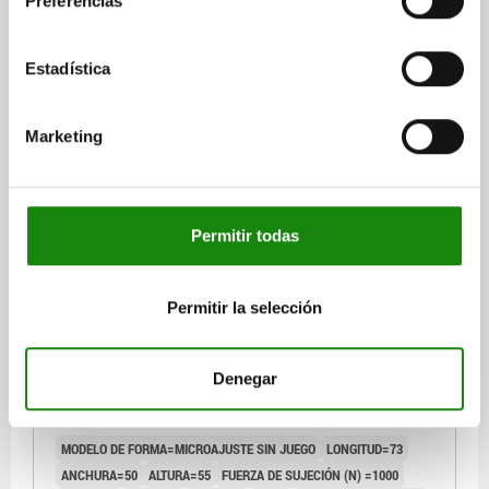
Preferencias
Referencia:
31100-10-2225
Estadística
$20,531.81
DETALLES
más IVA.
más gastos de envío
Marketing
31100-10
Permitir todas
Permitir la selección
SOPORTE DE MEDICIÓN CON PIE MAGNÉTICO,
Denegar
M.MESSGERÄTEHALTER, FORMA:C MICROAJUSTE
SIN JUEGO, ALUMINIO, COMP:ACERO
MODELO DE FORMA=MICROAJUSTE SIN JUEGO
LONGITUD=73
ANCHURA=50
ALTURA=55
FUERZA DE SUJECIÓN (N) =1000