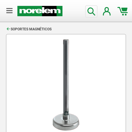
text.skipToContent
text.skipToNavigation
SOPORTES MAGNÉTICOS