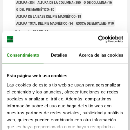
ALTURA=284
ALTURA DE LA COLUMNA=250
Ø DE COLUMNA=16
Ø DEL PIE MAGNÉTICO=80
ALTURA DE LA BASE DEL PIE MAGNÉTICO=18
ALTURA TOTAL DEL PIE MAGNÉTICO=34
ROSCA DE EMPALME=M10
Referencia:
31125-01
$1,620.89
DETALLES
más IVA.
Consentimiento
Detalles
Acerca de las cookies
más gastos de envío
Esta página web usa cookies
DETALLES
Las cookies de este sitio web se usan para personalizar
el contenido y los anuncios, ofrecer funciones de redes
CAD
sociales y analizar el tráfico. Además, compartimos
información sobre el uso que haga del sitio web con
DESCARGAS
nuestros partners de redes sociales, publicidad y análisis
web, quienes pueden combinarla con otra información
Otros clientes también
que les haya proporcionado o que hayan recopilado a