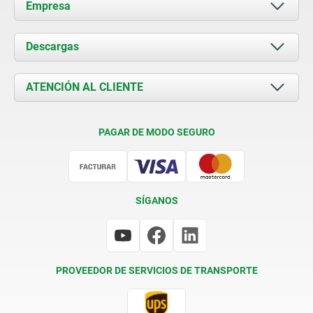
Empresa
Acerca de nosotros
Descargas
Novedades
Documents
ATENCIÓN AL CLIENTE
Contacto
Condiciones de entrega
PAGAR DE MODO SEGURO
Certificación
SÍGANOS
PROVEEDOR DE SERVICIOS DE TRANSPORTE