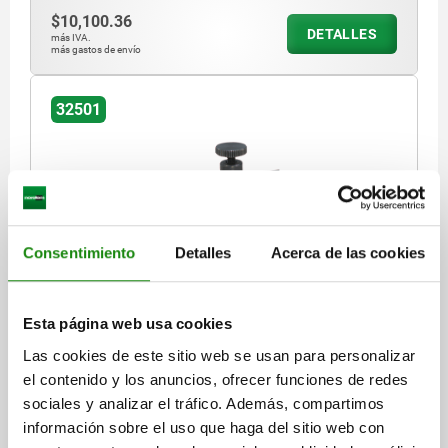
$10,100.36
DETALLES
más IVA.
más gastos de envío
32501
Consentimiento
Detalles
Acerca de las cookies
PASADOR DE PRESIÓN FOR 32501, 32506
VERSIÓN=PASADOR DE PRESIÓN
Esta página web usa cookies
Referencia:
32501-05
Las cookies de este sitio web se usan para personalizar
el contenido y los anuncios, ofrecer funciones de redes
$4,495.74
sociales y analizar el tráfico. Además, compartimos
DETALLES
más IVA.
más gastos de envío
información sobre el uso que haga del sitio web con