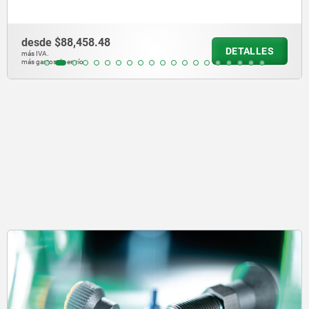
desde
$78,685.32
DETALLES
más IVA.
más gastos de envío