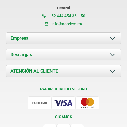
Central
+52 444 454 36 – 50
info@norelem.mx
Empresa
Acerca de nosotros
Descargas
Novedades
Documents
ATENCIÓN AL CLIENTE
Contacto
Condiciones de entrega
PAGAR DE MODO SEGURO
Certificación
SÍGANOS