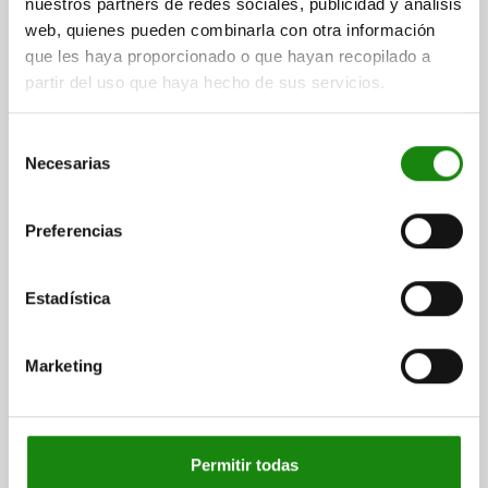
nuestros partners de redes sociales, publicidad y análisis
web, quienes pueden combinarla con otra información
32501
que les haya proporcionado o que hayan recopilado a
partir del uso que haya hecho de sus servicios.
Selección
Necesarias
de
consentimiento
PRISMA FOR 32501-01
Preferencias
VERSIÓN=PRISMA PARA APARATO COMPROBADOR DE
CONCENTRICIDAD 32501
Estadística
Referencia:
32513-90
Marketing
$10,993.43
DETALLES
más IVA.
más gastos de envío
32501
Permitir todas