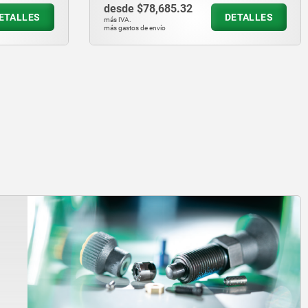
desde
$78,685.32
ETALLES
DETALLES
más IVA.
más gastos de envío