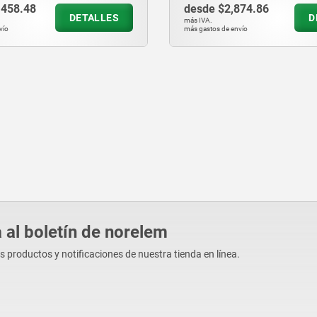
,458.48
desde
$2,874.86
DETALLES
D
más IVA.
vío
más gastos de envío
 al boletín de norelem
os productos y notificaciones de nuestra tienda en línea.