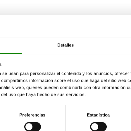
Detalles
AMPLIAR TABLA
s
15-17 días
ias veces al día a intervalos regulares.
b se usan para personalizar el contenido y los anuncios, ofrecer
17+ días
s, compartimos información sobre el uso que haga del sitio web 
 análisis web, quienes pueden combinarla con otra información q
r del uso que haya hecho de sus servicios.
Descripción
Preferencias
Estadística
Aparato comprobador de concentricidad