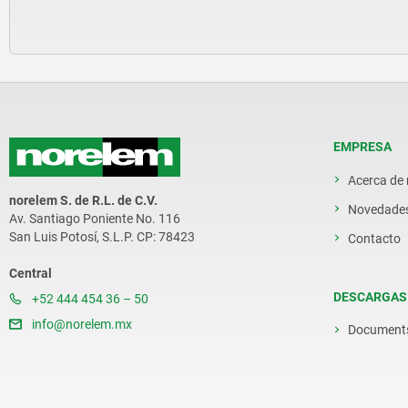
EMPRESA
Acerca de
norelem S. de R.L. de C.V.
Novedade
Av. Santiago Poniente No. 116
San Luis Potosí, S.L.P. CP: 78423
Contacto
Central
DESCARGAS
+52 444 454 36 – 50
info@norelem.mx
Document