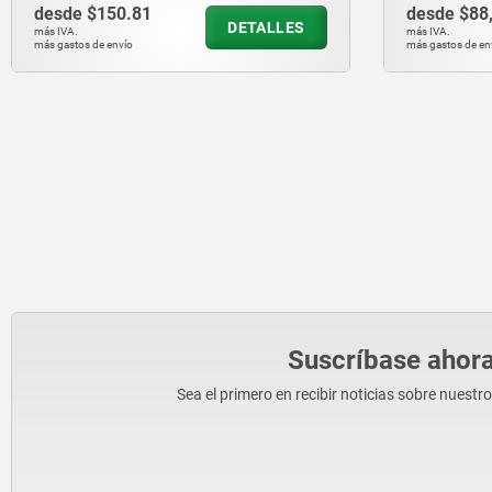
desde
$150.81
desde
$88
DETALLES
más IVA.
más IVA.
más gastos de envío
más gastos de en
Suscríbase ahora
Sea el primero en recibir noticias sobre nuestr