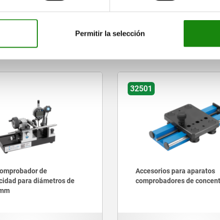
AMPLIAR TABLA
Permitir la selección
tros clientes también comprar
32501
comprobador de
Accesorios para aparatos
cidad para diámetros de
comprobadores de concent
 mm