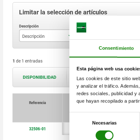
Limitar la selección de artículos
Descripción
Consentimiento
Aparato comprobador de concentricidad
1
de 1 entradas
Esta página web usa cookie
DISPONIBILIDAD
Las disponibilidades se actualizan var
Las cookies de este sitio we
y analizar el tráfico. Ademá
redes sociales, publicidad y
que hayan recopilado a parti
Referencia
Selección
Necesarias
de
32506-01
consentimiento