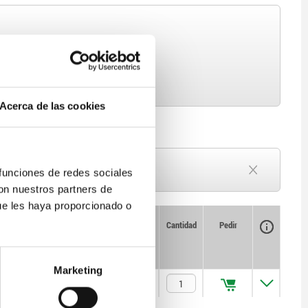
Acerca de las cookies
Plazo de entrega a petición
 funciones de redes sociales
Actualmente agotado
con nuestros partners de
ue les haya proporcionado o
Disponibilidad
CAD
Cantidad
Pedir
Precio
Marketing
$94,422.50