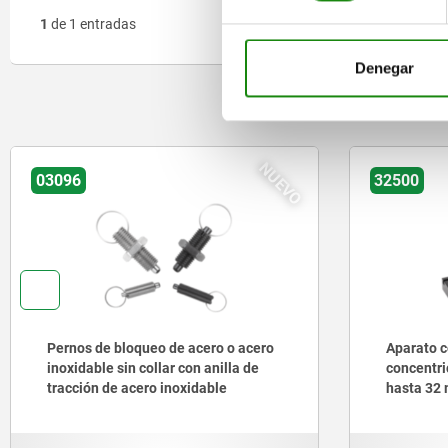
1
de 1 entradas
Denegar
O
NUEVO
03096
32500
Pernos de bloqueo de acero o acero
Aparato 
inoxidable sin collar con anilla de
concentri
tracción de acero inoxidable
hasta 32