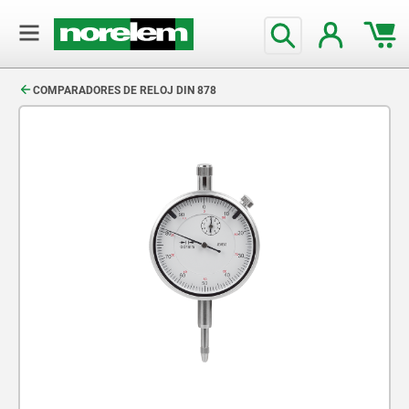
text.skipToContent
text.skipToNavigation
COMPARADORES DE RELOJ DIN 878