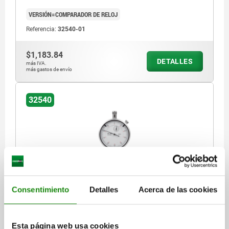
VERSIÓN=COMPARADOR DE RELOJ
Referencia:
32540-01
$1,183.84
DETALLES
más IVA.
más gastos de envío
32540
COMPARADOR DE RELOJ DIN878 CON CERTIFICADO
Consentimiento
Detalles
Acerca de las cookies
CALIBRA.
VERSIÓN=COMPARADOR DE RELOJ CON CERTIFICADO DE
CALIBRACIÓN
Esta página web usa cookies