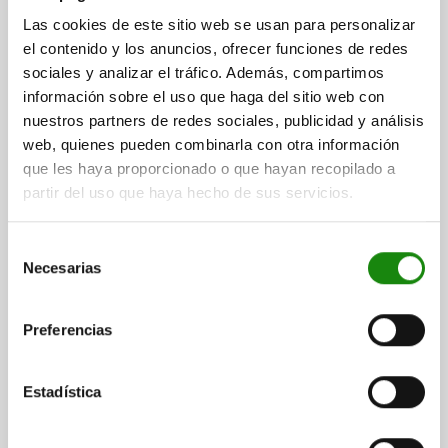
Referencia:
32540-012
Las cookies de este sitio web se usan para personalizar
el contenido y los anuncios, ofrecer funciones de redes
$1,851.46
sociales y analizar el tráfico. Además, compartimos
DETALLES
más IVA.
información sobre el uso que haga del sitio web con
más gastos de envío
nuestros partners de redes sociales, publicidad y análisis
web, quienes pueden combinarla con otra información
que les haya proporcionado o que hayan recopilado a
DETALLES
partir del uso que haya hecho de sus servicios.
CAD
Selección
Necesarias
de
DESCARGAS
consentimiento
Preferencias
Otros clientes también
compraron
Estadística