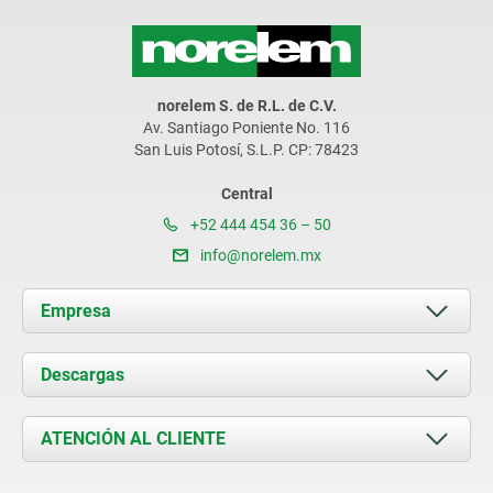
norelem S. de R.L. de C.V.
Av. Santiago Poniente No. 116
San Luis Potosí, S.L.P. CP: 78423
Central
+52 444 454 36 – 50
info@norelem.mx
Empresa
Acerca de nosotros
Descargas
Novedades
Documents
ATENCIÓN AL CLIENTE
Contacto