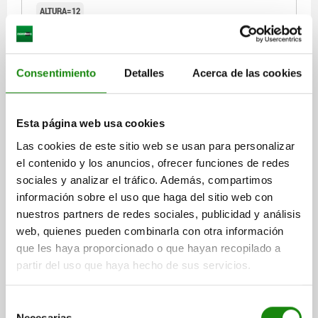
ALTURA=12
Referencia:
33092-012
$289.27
Consentimiento
Detalles
Acerca de las cookies
DETALLES
más IVA.
más gastos de envío
Esta página web usa cookies
33092
Las cookies de este sitio web se usan para personalizar
el contenido y los anuncios, ofrecer funciones de redes
sociales y analizar el tráfico. Además, compartimos
información sobre el uso que haga del sitio web con
nuestros partners de redes sociales, publicidad y análisis
web, quienes pueden combinarla con otra información
que les haya proporcionado o que hayan recopilado a
DISTANCIADOR PARA ACCESO.PRISMÁTICOS H=15
ACERO TEMPLE+REVENI.
partir del uso que haya hecho de sus servicios.
ALTURA=15
Selección
Referencia:
33092-015
Necesarias