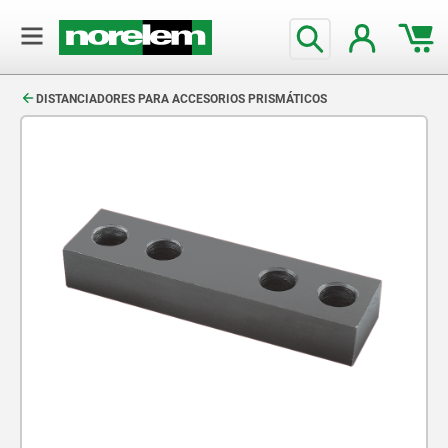
text.skipToContent
text.skipToNavigation
DISTANCIADORES PARA ACCESORIOS PRISMÁTICOS