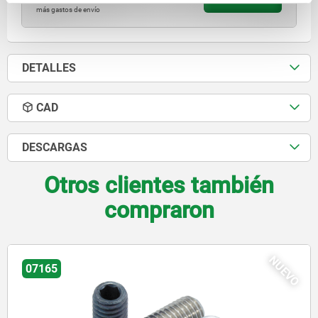
más IVA.
más gastos de envío
DETALLES
CAD
DESCARGAS
Otros clientes también
compraron
NUEVO
33263