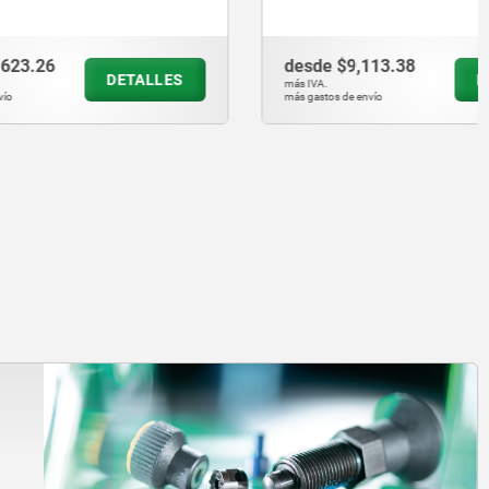
desde
$9,113.38
ETALLES
DETALLES
más IVA.
más gastos de envío