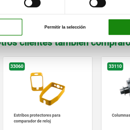
100
150
AMPLIAR TABLA
Permitir la selección
tros clientes también comprar
33110
protectores para
Columnas pivotantes
r de reloj