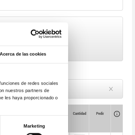
Acerca de las cookies
 funciones de redes sociales
Plazo de entrega a petición
con nuestros partners de
Actualmente agotado
ue les haya proporcionado o
Disponibilidad
CAD
Cantidad
Pedir
Precio
Marketing