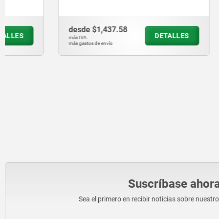
desde
$1,437.58
desde
$87
DETALLES
más IVA.
más IVA.
más gastos de envío
más gastos de en
Suscríbase ahora
Sea el primero en recibir noticias sobre nuestr