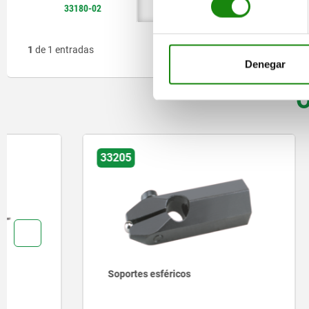
33180-02
324149
1
de 1 entradas
Denegar
O
33205
33060
Soportes esféricos
Estribos 
comparado