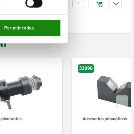
$32,461.04
Permitir todas
on
33090
Accesorios prismáticos