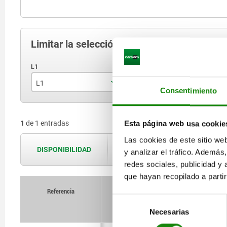
Limitar la selección de artículos
L1
Presión inicial F1 aprox. N
Consentimiento
324149
100
1
de 1 entradas
Esta página web usa cookie
Las cookies de este sitio we
DISPONIBILIDAD
Las disponibilidades se actualizan var
y analizar el tráfico. Ademá
redes sociales, publicidad y
que hayan recopilado a parti
Referencia
Selección
L1
Presió
Necesarias
de
consentimiento