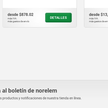
8.02
desde
$13,623.26
DETALLES
D
más IVA.
vío
más gastos de envío
 al boletín de norelem
os productos y notificaciones de nuestra tienda en línea.