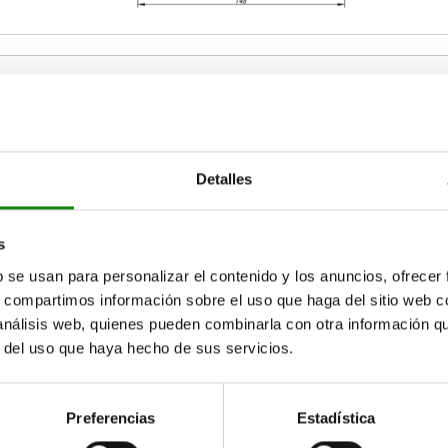
Presión final F2 aprox. N
Detalles
150
AMPLIAR TABLA
s
b se usan para personalizar el contenido y los anuncios, ofrecer
15-17 días
ias veces al día a intervalos regulares.
s, compartimos información sobre el uso que haga del sitio web 
17+ días
 análisis web, quienes pueden combinarla con otra información q
r del uso que haya hecho de sus servicios.
n inicial F1 aprox. N
Presión final F2 aprox. N
Preferencias
Estadística