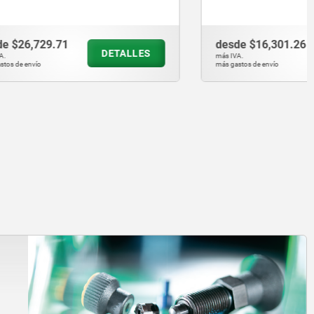
desde
$16,301.26
ETALLES
DETALLES
más IVA.
más gastos de envío