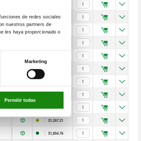
$1,267.21
$1,267.21
 funciones de redes sociales
con nuestros partners de
$1,093.83
ue les haya proporcionado o
$1,093.83
$1,321.99
Marketing
$1,321.99
$1,891.48
$1,891.48
Permitir todas
$1,267.21
$1,267.21
$1,854.76