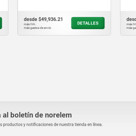
,936.21
desde
$26,729.71
DETALLES
D
más IVA.
vío
más gastos de envío
 al boletín de norelem
os productos y notificaciones de nuestra tienda en línea.