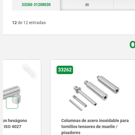
33260-31208030
80
12
de 12 entradas
O
33262
33140
Columnas de acero inoxidable para
Dispositi
tornillos tensores de muelle /
pisadores