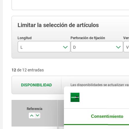
Limitar la selección de artículos
L
D
V
30
4
12
de 12 entradas
40
6
50
12
DISPONIBILIDAD
Las disponibilidades se actualizan var
60
75
Referencia
L
Consentimiento
80
95