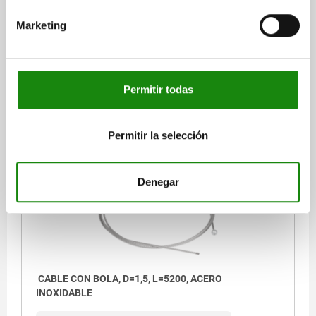
MATERIAL DEL CUERPO DE BASE=ACERO INOXIDABLE
LLAVE DEL ACERO=1.4401
DIÁMETRO DEL PERNO=1,5
Marketing
DIÁMETRO EXTERIOR=5
LONGITUD=3200
Referencia:
03096-15-10215X3200
Permitir todas
$177.30
DETALLES
más IVA.
más gastos de envío
Permitir la selección
03096-15
Denegar
CABLE CON BOLA, D=1,5, L=5200, ACERO
INOXIDABLE