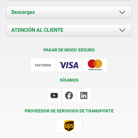
Acerca de nosotros
Descargas
Novedades
Documents
ATENCIÓN AL CLIENTE
Contacto
Condiciones de entrega
PAGAR DE MODO SEGURO
Certificación
SÍGANOS
PROVEEDOR DE SERVICIOS DE TRANSPORTE