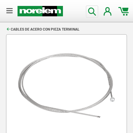
text.skipToContent
text.skipToNavigation
CABLES DE ACERO CON PIEZA TERMINAL