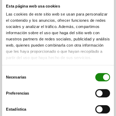
MATERIAL DEL CUERPO DE BASE=ACERO INOXIDABLE
Esta página web usa cookies
LLAVE DEL ACERO=1.4401
DIÁMETRO DEL PERNO=1,5
Las cookies de este sitio web se usan para personalizar
DIÁMETRO EXTERIOR=5
LONGITUD=1200
el contenido y los anuncios, ofrecer funciones de redes
Referencia:
03096-15-10215X1200
sociales y analizar el tráfico. Además, compartimos
información sobre el uso que haga del sitio web con
$114.09
nuestros partners de redes sociales, publicidad y análisis
DETALLES
más IVA.
web, quienes pueden combinarla con otra información
más gastos de envío
que les haya proporcionado o que hayan recopilado a
partir del uso que haya hecho de sus servicios.
03096-15
Selección
Necesarias
de
consentimiento
Preferencias
CABLE CON BOLA, D=1,5, L=3200, ACERO
Estadística
INOXIDABLE