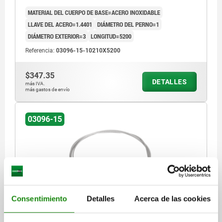
MATERIAL DEL CUERPO DE BASE=ACERO INOXIDABLE
LLAVE DEL ACERO=1.4401
DIÁMETRO DEL PERNO=1
DIÁMETRO EXTERIOR=3
LONGITUD=5200
Referencia:
03096-15-10210X5200
$347.35
DETALLES
más IVA.
más gastos de envío
03096-15
Consentimiento
Detalles
Acerca de las cookies
CABLE CON BOLA, D=1,5, L=1200, ACERO
INOXIDABLE