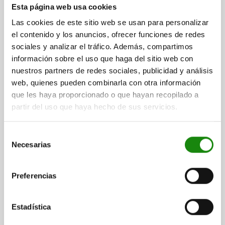
CASQUILLO RECEPTOR D1=M24X1,5, D=10, ACERO
Esta página web usa cookies
INOXIDABLE 1.4305 ACABADO NATURAL
Las cookies de este sitio web se usan para personalizar
el contenido y los anuncios, ofrecer funciones de redes
DIÁMETRO=10
ROSCA=M24X1,5
D2=13
D3=18
L=21,5
L3=5
sociales y analizar el tráfico. Además, compartimos
L4=3,5
L5=9
N=2,5
T=2,5
información sobre el uso que haga del sitio web con
Referencia:
03425-11024
nuestros partners de redes sociales, publicidad y análisis
web, quienes pueden combinarla con otra información
$253.44
DETALLES
que les haya proporcionado o que hayan recopilado a
más IVA.
más gastos de envío
partir del uso que haya hecho de sus servicios.
03425
Selección
Necesarias
de
consentimiento
Preferencias
Estadística
CASQUILLO RECEPTOR D1=M30X1,5, D=12, ACERO