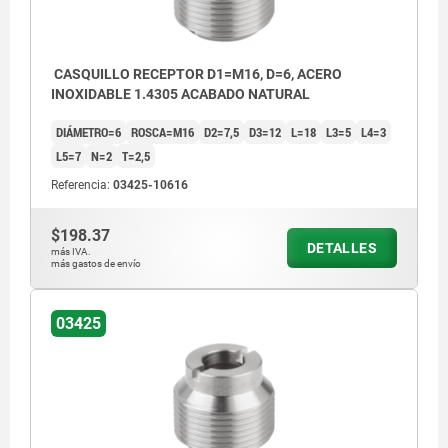
CASQUILLO RECEPTOR D1=M16, D=6, ACERO
INOXIDABLE 1.4305 ACABADO NATURAL
DIÁMETRO=6
ROSCA=M16
D2=7,5
D3=12
L=18
L3=5
L4=3
L5=7
N=2
T=2,5
Referencia:
03425-10616
$198.37
DETALLES
más IVA.
más gastos de envío
03425