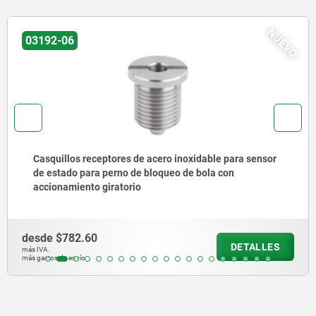
NUEVO
03191-95
ra sensor
Casquillos receptores de acero para perno 
de bola
desde
$730.53
DETALLES
más IVA.
más gastos de envío