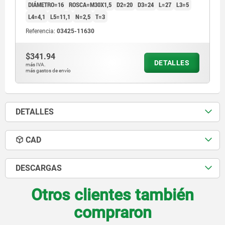
DIÁMETRO=16
ROSCA=M30X1,5
D2=20
D3=24
L=27
L3=5
L4=4,1
L5=11,1
N=2,5
T=3
Referencia:
03425-11630
$341.94
DETALLES
más IVA.
más gastos de envío
DETALLES
CAD
DESCARGAS
Otros clientes también
compraron