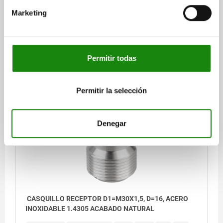
INOXIDABLE 1.4305 ACABADO NATURAL
Marketing
DIÁMETRO=12
ROSCA=M30X1,5
D2=15
D3=24
L=22,5
L3=5
L4=3,5
L5=9,5
N=2,5
T=2,5
Referencia:
03425-11230
Permitir todas
$304.01
DETALLES
más IVA.
más gastos de envío
Permitir la selección
03425
Denegar
CASQUILLO RECEPTOR D1=M30X1,5, D=16, ACERO
INOXIDABLE 1.4305 ACABADO NATURAL