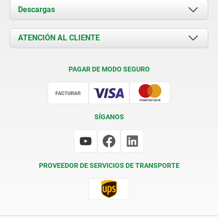
Acerca de nosotros
Descargas
Novedades
Documents
ATENCIÓN AL CLIENTE
Contacto
Condiciones de entrega
PAGAR DE MODO SEGURO
Certificación
SÍGANOS
PROVEEDOR DE SERVICIOS DE TRANSPORTE