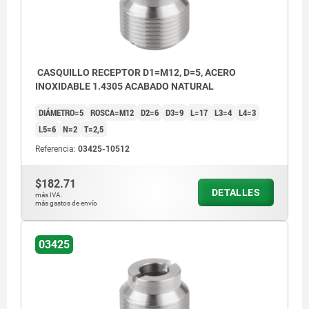
CASQUILLO RECEPTOR D1=M12, D=5, ACERO
INOXIDABLE 1.4305 ACABADO NATURAL
DIÁMETRO=5
ROSCA=M12
D2=6
D3=9
L=17
L3=4
L4=3
L5=6
N=2
T=2,5
Referencia:
03425-10512
$182.71
DETALLES
más IVA.
más gastos de envío
03425
1) sin centrado
2) con centrado