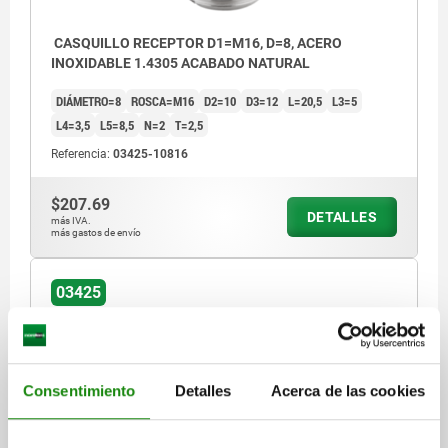
CASQUILLO RECEPTOR D1=M16, D=8, ACERO
INOXIDABLE 1.4305 ACABADO NATURAL
DIÁMETRO=8
ROSCA=M16
D2=10
D3=12
L=20,5
L3=5
L4=3,5
L5=8,5
N=2
T=2,5
Referencia:
03425-10816
$207.69
DETALLES
más IVA.
más gastos de envío
03425
Consentimiento
Detalles
Acerca de las cookies