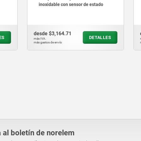
e con sensor de estado
bloqueo de bola
164.71
desde
$87.00
DETALLES
D
más IVA.
vío
más gastos de envío
 al boletín de norelem