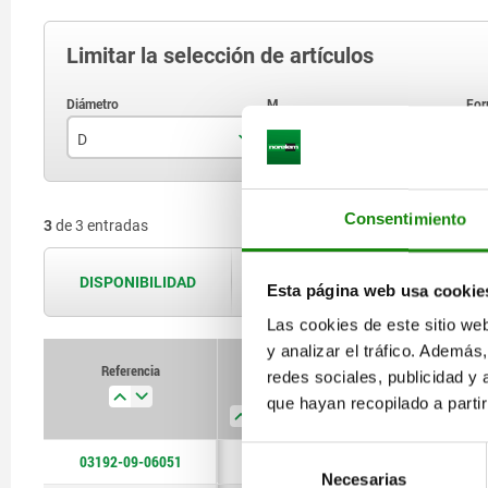
Limitar la selección de artículos
D
M
F
6
M5
Consentimiento
3
de 3 entradas
8
M6
DISPONIBILIDAD
Las disponibilidades se actualizan var
Esta página web usa cookie
Las cookies de este sitio we
y analizar el tráfico. Ademá
Referencia
redes sociales, publicidad y
D
M
Forma
L
que hayan recopilado a parti
Selección
03192-09-06051
6
M5
B
7,8
Necesarias
de