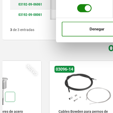
03192-09-06061
6
M6
B
7,8
consentimiento
03192-09-08061
8
M6
B
7,8
Denegar
3
de 3 entradas
O
03096-14
03197-15
Cables Bowden para pernos de
Casquillo