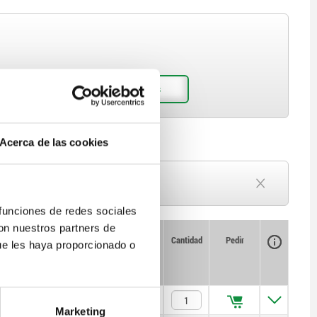
Acerca de las cookies
Plazo de entrega a petición
Actualmente agotado
 funciones de redes sociales
con nuestros partners de
Disponibilidad
CAD
Cantidad
Pedir
ue les haya proporcionado o
de
Precio
 kN
$400.93
Marketing