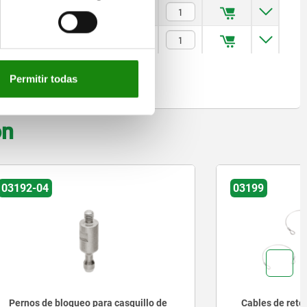
$400.93
$425.61
Permitir todas
on
03199
quillo de
Cables de retención