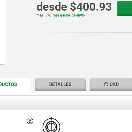
desde
$400.93
más IVA.
más gastos de envío
CURRENT
CURRENT
ODUCTOS
DETALLES
CAD
TAB:
TAB: