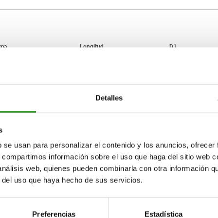
orma
L
D1
B
7,8
9
Detalles
AMPLIAR TABLA
12
15-17 días
ias veces al día a intervalos regulares.
s
17+ días
b se usan para personalizar el contenido y los anuncios, ofrecer
s, compartimos información sobre el uso que haga del sitio web 
 análisis web, quienes pueden combinarla con otra información q
D1
H
T
T1
T2
SW
Fuerza 
cizallado
r del uso que haya hecho de sus servicios.
9
16
9
9-20
8
5
1,8
Preferencias
Estadística