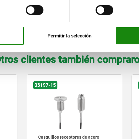
9
16
9
9-20
8
5
2,5
12
17
9
9-20
8
7
2,5
Permitir la selección
AMPLIAR TABLA
tros clientes también comprar
03192-04
s receptores de acero
Pernos de bloqueo para cas