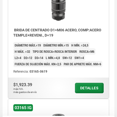
BRIDA DE CENTRADO D1=M06 ACERO, COMP:ACERO
TEMPLE+REVENI., D=19
DIÁMETRO MÁX.=19
DIÁMETRO MÍN.=15
H MÍN. =24,5
H MÁX. =32
TIPO DE ROSCA=ROSCA INTERIOR
ROSCA=M6
L2=4
D2=12
D3=14
L MÍN.=4,8
SW=12
SW1=4
FUERZA DE SUJECIÓN MÁX. KN=2,5
PAR DE APRIETE MÁX. NM=6
Referencia:
03165-0619
$1,923.39
DETALLES
más IVA.
más gastos de envío
03165 IG