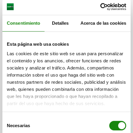
Consentimiento
Detalles
Acerca de las cookies
BRIDA DE CENTRADO D1=M06 ACERO, COMP:ACERO
Esta página web usa cookies
TEMPLE+REVENI., D=24
Las cookies de este sitio web se usan para personalizar
DIÁMETRO MÁX.=24
DIÁMETRO MÍN.=19
H MÍN. =26
el contenido y los anuncios, ofrecer funciones de redes
H MÁX. =35
TIPO DE ROSCA=ROSCA INTERIOR
ROSCA=M6
sociales y analizar el tráfico. Además, compartimos
L2=4
D2=12
D3=17,8
L MÍN.=4,5
SW=15
SW1=5
información sobre el uso que haga del sitio web con
FUERZA DE SUJECIÓN MÁX. KN=4
PAR DE APRIETE MÁX. NM=10
nuestros partners de redes sociales, publicidad y análisis
Referencia:
03165-0624
web, quienes pueden combinarla con otra información
que les haya proporcionado o que hayan recopilado a
$2,088.65
partir del uso que haya hecho de sus servicios.
DETALLES
más IVA.
más gastos de envío
Selección
Necesarias
de
03165 IG