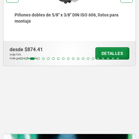
Piñones dobles de 3/8" x 7/32" DIN ISO 606, listos para
montaje
desde
$666.72
DETALLE
más IVA.
más gastos de envío