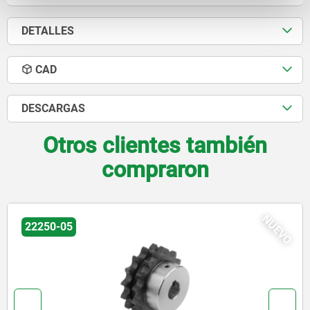
DETALLES
CAD
DESCARGAS
Otros clientes también
compraron
EVO
N
22250-05