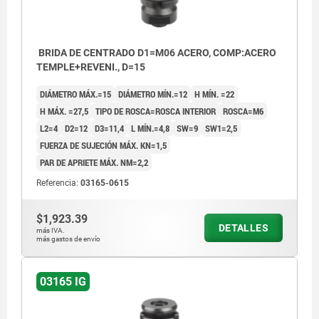
BRIDA DE CENTRADO D1=M06 ACERO, COMP:ACERO
TEMPLE+REVENI., D=15
DIÁMETRO MÁX.=15
DIÁMETRO MÍN.=12
H MÍN. =22
H MÁX. =27,5
TIPO DE ROSCA=ROSCA INTERIOR
ROSCA=M6
L2=4
D2=12
D3=11,4
L MÍN.=4,8
SW=9
SW1=2,5
FUERZA DE SUJECIÓN MÁX. KN=1,5
PAR DE APRIETE MÁX. NM=2,2
Referencia:
03165-0615
$1,923.39
DETALLES
más IVA.
más gastos de envío
03165 IG