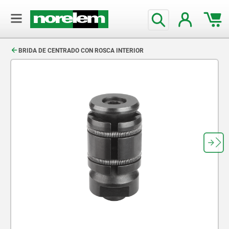
text.skipToContent
text.skipToNavigation
BRIDA DE CENTRADO CON ROSCA INTERIOR