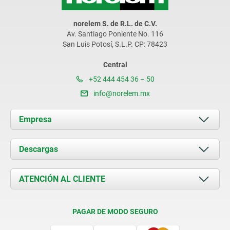
norelem S. de R.L. de C.V.
Av. Santiago Poniente No. 116
San Luis Potosí, S.L.P. CP: 78423
Central
+52 444 454 36 – 50
info@norelem.mx
Empresa
Acerca de nosotros
Descargas
Novedades
Documents
ATENCIÓN AL CLIENTE
Contacto
Condiciones de entrega
PAGAR DE MODO SEGURO
Certificación