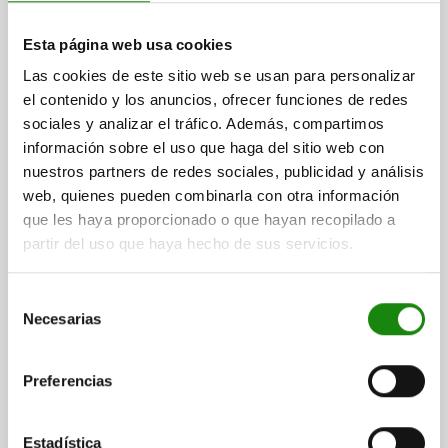
Esta página web usa cookies
Las cookies de este sitio web se usan para personalizar
el contenido y los anuncios, ofrecer funciones de redes
sociales y analizar el tráfico. Además, compartimos
información sobre el uso que haga del sitio web con
MANDRIL DE SUJECIÓN, FORMA:B, ACERO
nuestros partners de redes sociales, publicidad y análisis
INOXIDABLE ACABADO NATURAL, D=6, F3=0,19
web, quienes pueden combinarla con otra información
DIÁMETRO MÍN.=5
FORMA=B
DIÁMETRO MÁX.=6
D3=M8
que les haya proporcionado o que hayan recopilado a
D1=12
D2=8
H=8
H1=2,5
L=9,8
L1=6
SW1=10
SW2=2
partir del uso que haya hecho de sus servicios.
T=2
PAR DE APRIETE MÁX. NM=0,9
FUERZA DE SUJECIÓN MÁX. KN=0,19
Selección
Referencia:
03157-10-205060
Necesarias
de
consentimiento
$808.49
DETALLES
Preferencias
más IVA.
más gastos de envío
Estadística