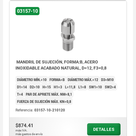
03157-10
MANDRIL DE SUJECIÓN, FORMA:B, ACERO
INOXIDABLE ACABADO NATURAL, D=12, F3=0,8
DIÁMETRO MÍN.=10
FORMA=B
DIÁMETRO MÁX.=12
D3=M10
D1=14
D2=10
H=15
H1=3
L=11,8
L1=8
SW1=10
SW2=4
T=4
PAR DE APRIETE MÁX. NM=8,1
FUERZA DE SUJECIÓN MÁX. KN=0,8
Referencia:
03157-10-210120
$874.41
DETALLES
más IVA.
más gastos de envío