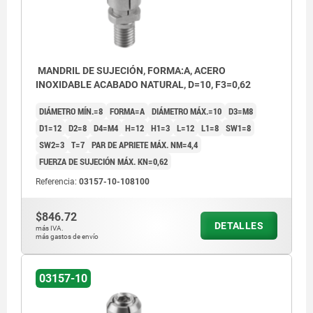
MANDRIL DE SUJECIÓN, FORMA:A, ACERO
INOXIDABLE ACABADO NATURAL, D=10, F3=0,62
DIÁMETRO MÍN.=8
FORMA=A
DIÁMETRO MÁX.=10
D3=M8
D1=12
D2=8
D4=M4
H=12
H1=3
L=12
L1=8
SW1=8
SW2=3
T=7
PAR DE APRIETE MÁX. NM=4,4
FUERZA DE SUJECIÓN MÁX. KN=0,62
Referencia:
03157-10-108100
$846.72
DETALLES
más IVA.
más gastos de envío
03157-10