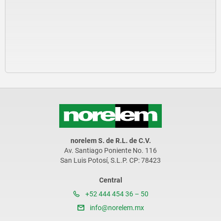
norelem S. de R.L. de C.V.
Av. Santiago Poniente No. 116
San Luis Potosí, S.L.P. CP: 78423
Central
+52 444 454 36 – 50
info@norelem.mx