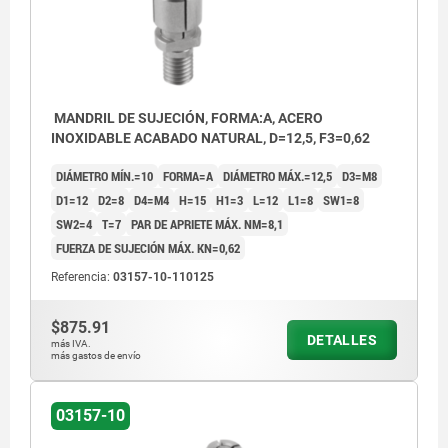
MANDRIL DE SUJECIÓN, FORMA:A, ACERO
INOXIDABLE ACABADO NATURAL, D=12,5, F3=0,62
DIÁMETRO MÍN.=10
FORMA=A
DIÁMETRO MÁX.=12,5
D3=M8
D1=12
D2=8
D4=M4
H=15
H1=3
L=12
L1=8
SW1=8
SW2=4
T=7
PAR DE APRIETE MÁX. NM=8,1
FUERZA DE SUJECIÓN MÁX. KN=0,62
Referencia:
03157-10-110125
$875.91
DETALLES
más IVA.
más gastos de envío
03157-10