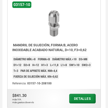
03157-10
MANDRIL DE SUJECIÓN, FORMA:B, ACERO
INOXIDABLE ACABADO NATURAL, D=10, F3=0,62
DIÁMETRO MÍN.=8
FORMA=B
DIÁMETRO MÁX.=10
D3=M8
D1=12
D2=8
H=12
H1=3
L=11,8
L1=8
SW1=10
SW2=3
T=3
PAR DE APRIETE MÁX. NM=4,4
FUERZA DE SUJECIÓN MÁX. KN=0,62
Referencia:
03157-10-208100
$841.30
DETALLES
más IVA.
más gastos de envío