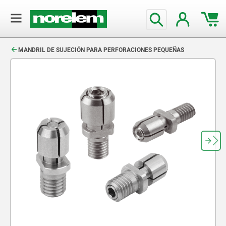
text.skipToContent
text.skipToNavigation
MANDRIL DE SUJECIÓN PARA PERFORACIONES PEQUEÑAS