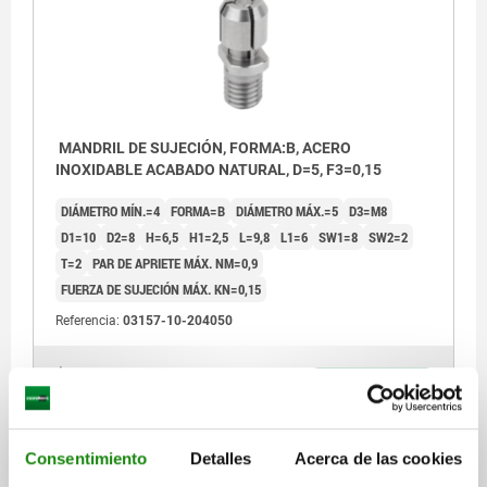
MANDRIL DE SUJECIÓN, FORMA:B, ACERO
INOXIDABLE ACABADO NATURAL, D=5, F3=0,15
DIÁMETRO MÍN.=4
FORMA=B
DIÁMETRO MÁX.=5
D3=M8
D1=10
D2=8
H=6,5
H1=2,5
L=9,8
L1=6
SW1=8
SW2=2
T=2
PAR DE APRIETE MÁX. NM=0,9
FUERZA DE SUJECIÓN MÁX. KN=0,15
Referencia:
03157-10-204050
$808.49
DETALLES
más IVA.
más gastos de envío
Consentimiento
Detalles
Acerca de las cookies
03157-10