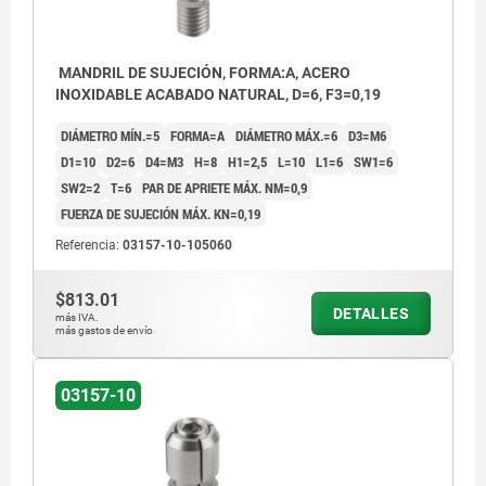
MANDRIL DE SUJECIÓN, FORMA:A, ACERO
INOXIDABLE ACABADO NATURAL, D=6, F3=0,19
DIÁMETRO MÍN.=5
FORMA=A
DIÁMETRO MÁX.=6
D3=M6
D1=10
D2=6
D4=M3
H=8
H1=2,5
L=10
L1=6
SW1=6
SW2=2
T=6
PAR DE APRIETE MÁX. NM=0,9
FUERZA DE SUJECIÓN MÁX. KN=0,19
Referencia:
03157-10-105060
$813.01
DETALLES
más IVA.
más gastos de envío
03157-10