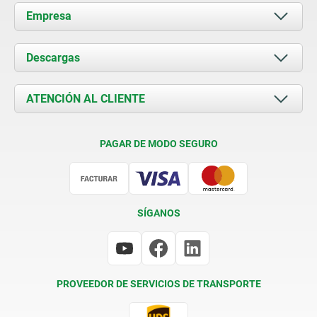
Empresa
Acerca de nosotros
Descargas
Novedades
Documents
ATENCIÓN AL CLIENTE
Contacto
Condiciones de entrega
PAGAR DE MODO SEGURO
Certificación
SÍGANOS
PROVEEDOR DE SERVICIOS DE TRANSPORTE