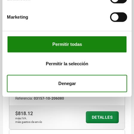
03157-10
Marketing
Permitir todas
MANDRIL DE SUJECIÓN, FORMA:B, ACERO
INOXIDABLE ACABADO NATURAL, D=8, F3=0,34
Permitir la selección
DIÁMETRO MÍN.=6
FORMA=B
DIÁMETRO MÁX.=8
D3=M8
D1=12
D2=8
H=10
H1=2,5
L=9,8
L1=6
SW1=10
SW2=2,5
T=2,5
PAR DE APRIETE MÁX. NM=2,4
Denegar
FUERZA DE SUJECIÓN MÁX. KN=0,34
Referencia:
03157-10-206080
$818.12
DETALLES
más IVA.
más gastos de envío