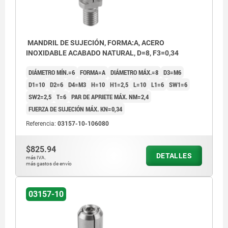
MANDRIL DE SUJECIÓN, FORMA:A, ACERO
INOXIDABLE ACABADO NATURAL, D=8, F3=0,34
DIÁMETRO MÍN.=6
FORMA=A
DIÁMETRO MÁX.=8
D3=M6
D1=10
D2=6
D4=M3
H=10
H1=2,5
L=10
L1=6
SW1=6
SW2=2,5
T=6
PAR DE APRIETE MÁX. NM=2,4
FUERZA DE SUJECIÓN MÁX. KN=0,34
Referencia:
03157-10-106080
$825.94
DETALLES
más IVA.
más gastos de envío
03157-10