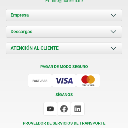
info@norelem.mx
Empresa
Acerca de nosotros
Descargas
Novedades
Documents
ATENCIÓN AL CLIENTE
Contacto
Condiciones de entrega
PAGAR DE MODO SEGURO
Certificación
SÍGANOS
PROVEEDOR DE SERVICIOS DE TRANSPORTE