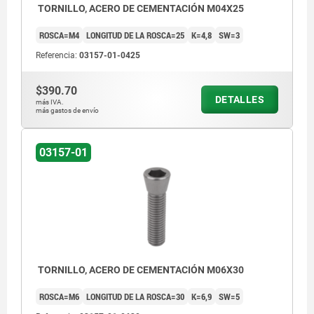
TORNILLO, ACERO DE CEMENTACIÓN M04X25
ROSCA=M4
LONGITUD DE LA ROSCA=25
K=4,8
SW=3
Referencia:
03157-01-0425
$390.70
DETALLES
más IVA.
más gastos de envío
03157-01
TORNILLO, ACERO DE CEMENTACIÓN M06X30
ROSCA=M6
LONGITUD DE LA ROSCA=30
K=6,9
SW=5