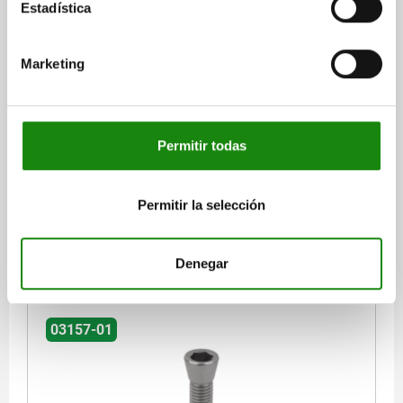
Estadística
Marketing
TORNILLO, ACERO DE CEMENTACIÓN M12X40
Permitir todas
ROSCA=M12
LONGITUD DE LA ROSCA=40
K=12,8
SW=10
Permitir la selección
Referencia:
03157-01-1240
$630.90
DETALLES
Denegar
más IVA.
más gastos de envío
03157-01