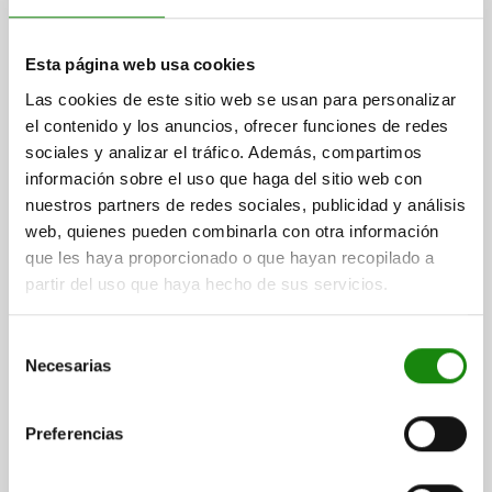
más gastos de envío
Esta página web usa cookies
03157-01
Las cookies de este sitio web se usan para personalizar
el contenido y los anuncios, ofrecer funciones de redes
sociales y analizar el tráfico. Además, compartimos
información sobre el uso que haga del sitio web con
nuestros partners de redes sociales, publicidad y análisis
web, quienes pueden combinarla con otra información
que les haya proporcionado o que hayan recopilado a
TORNILLO, ACERO DE CEMENTACIÓN M10X35
partir del uso que haya hecho de sus servicios.
ROSCA=M10
LONGITUD DE LA ROSCA=35
K=10,6
SW=8
Referencia:
03157-01-1035
Selección
Necesarias
de
$483.41
consentimiento
DETALLES
más IVA.
más gastos de envío
Preferencias
03157-01