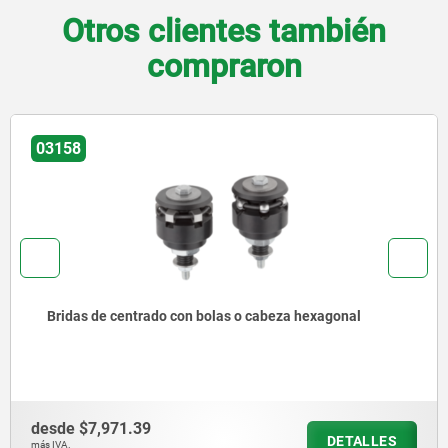
Otros clientes también
compraron
03157
nal
Mandriles de sujeción
desde
$2,442.62
TALLES
D
más IVA.