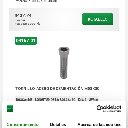
Referencia:
03157-01-0630
$432.24
DETALLES
más IVA.
más gastos de envío
03157-01
TORNILLO, ACERO DE CEMENTACIÓN M08X30
ROSCA=M8
LONGITUD DE LA ROSCA=30
K=8,9
SW=6
Referencia:
03157-01-0830
$461.13
Consentimiento
Detalles
Acerca de las cookies
DETALLES
más IVA.