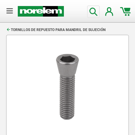
text.skipToContent
text.skipToNavigation
TORNILLOS DE REPUESTO PARA MANDRIL DE SUJECIÓN