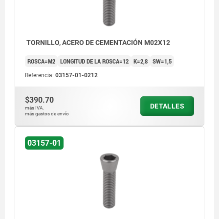
TORNILLO, ACERO DE CEMENTACIÓN M02X12
ROSCA=M2
LONGITUD DE LA ROSCA=12
K=2,8
SW=1,5
Referencia:
03157-01-0212
$390.70
DETALLES
más IVA.
más gastos de envío
03157-01