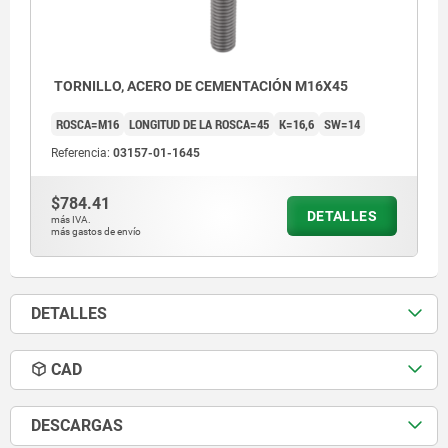
TORNILLO, ACERO DE CEMENTACIÓN M16X45
ROSCA=M16
LONGITUD DE LA ROSCA=45
K=16,6
SW=14
Referencia:
03157-01-1645
$784.41
DETALLES
más IVA.
más gastos de envío
DETALLES
CAD
DESCARGAS