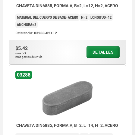
CHAVETA DIN6885, FORMA:A, B=2, L=12, H=2, ACERO
MATERIAL DEL CUERPO DE BASE=ACERO
H=2
LONGITUD=12
ANCHURA=2
Referencia:
03288-02X12
$5.42
DETALLES
más IVA.
más gastos de envío
03288
CHAVETA DIN6885, FORMA:A, B=2, L=14, H=2, ACERO