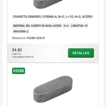
CHAVETA DIN6885, FORMA:A, B=2, L=10, H=2, ACERO
MATERIAL DEL CUERPO DE BASE=ACERO
H=2
LONGITUD=10
ANCHURA=2
Referencia:
03288-02X10
$4.82
DETALLES
más IVA.
más gastos de envío
03288