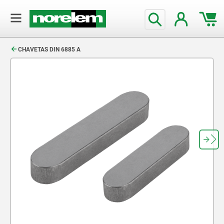
text.skipToContent
text.skipToNavigation
CHAVETAS DIN 6885 A