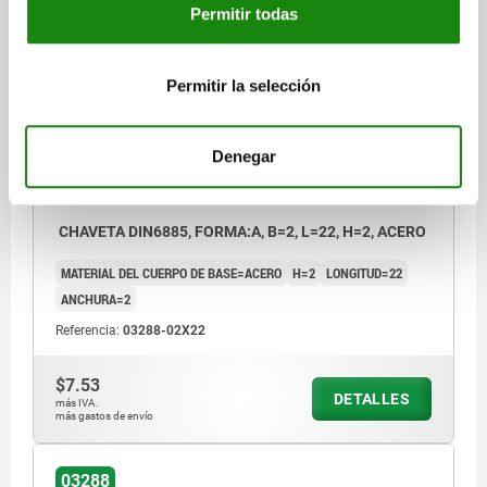
Permitir todas
03288
Permitir la selección
Denegar
CHAVETA DIN6885, FORMA:A, B=2, L=22, H=2, ACERO
MATERIAL DEL CUERPO DE BASE=ACERO
H=2
LONGITUD=22
ANCHURA=2
Referencia:
03288-02X22
$7.53
DETALLES
más IVA.
más gastos de envío
03288