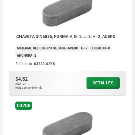
CHAVETA DIN6885, FORMA:A, B=2, L=8, H=2, ACERO
MATERIAL DEL CUERPO DE BASE=ACERO
H=2
LONGITUD=8
ANCHURA=2
Referencia:
03288-02X8
$4.82
DETALLES
más IVA.
más gastos de envío
03288