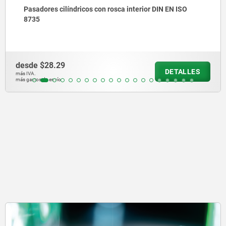
Pasadores cilíndricos con rosca interior similares a DI
EN ISO 8735
desde
$813.01
DETALLE
más IVA.
más gastos de envío