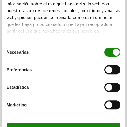
$6.02
información sobre el uso que haga del sitio web con
DETALLES
más IVA.
nuestros partners de redes sociales, publicidad y análisis
más gastos de envío
web, quienes pueden combinarla con otra información
que les haya proporcionado o que hayan recopilado a
03288
partir del uso que haya hecho de sus servicios.
Selección
Necesarias
de
consentimiento
Preferencias
CHAVETA DIN6885, FORMA:A, B=2, L=20, H=2, ACERO
MATERIAL DEL CUERPO DE BASE=ACERO
H=2
LONGITUD=20
Estadística
ANCHURA=2
Referencia:
03288-02X20
Marketing
$7.53
DETALLES
más IVA.
más gastos de envío