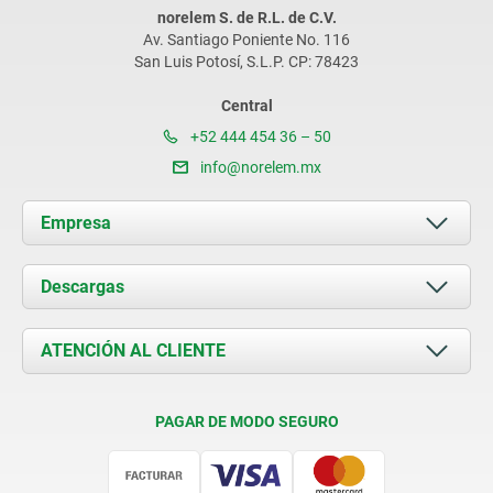
norelem S. de R.L. de C.V.
Av. Santiago Poniente No. 116
San Luis Potosí, S.L.P. CP: 78423
Central
+52 444 454 36 – 50
info@norelem.mx
Empresa
Acerca de nosotros
Descargas
Novedades
Documents
ATENCIÓN AL CLIENTE
Contacto
Condiciones de entrega
PAGAR DE MODO SEGURO
Certificación