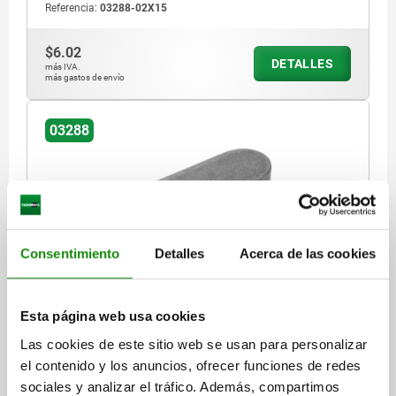
Referencia:
03288-02X15
$6.02
DETALLES
más IVA.
más gastos de envío
03288
Consentimiento
Detalles
Acerca de las cookies
CHAVETA DIN6885, FORMA:A, B=2, L=18, H=2, ACERO
MATERIAL DEL CUERPO DE BASE=ACERO
H=2
LONGITUD=18
Esta página web usa cookies
ANCHURA=2
Las cookies de este sitio web se usan para personalizar
Referencia:
03288-02X18
el contenido y los anuncios, ofrecer funciones de redes
sociales y analizar el tráfico. Además, compartimos