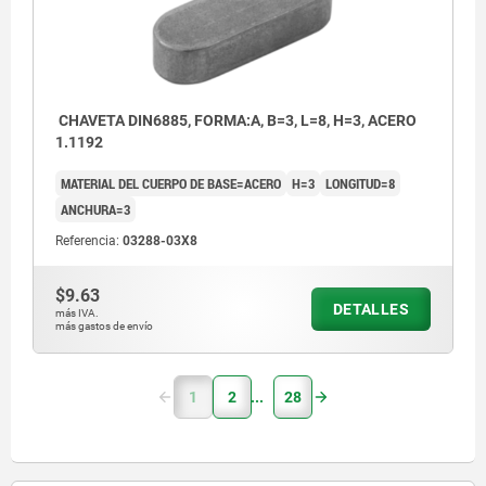
CHAVETA DIN6885, FORMA:A, B=3, L=8, H=3, ACERO
1.1192
MATERIAL DEL CUERPO DE BASE=ACERO
H=3
LONGITUD=8
ANCHURA=3
Referencia:
03288-03X8
$9.63
DETALLES
más IVA.
más gastos de envío
1
2
28