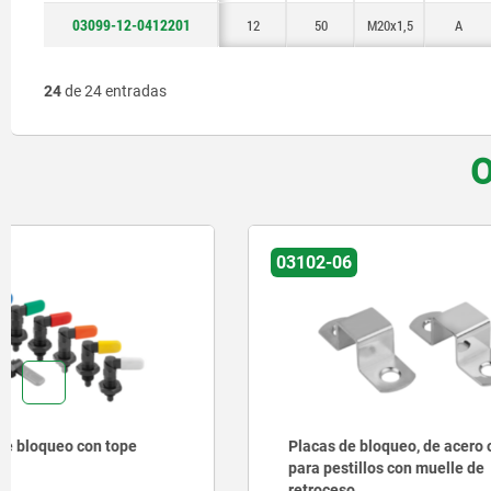
03099-12-0412201
12
50
M20x1,5
A
24
de 24 entradas
O
03102-06
03099-11
Placas de bloqueo, de acero o latón
Pasadores
para pestillos con muelle de
inoxidabl
retroceso