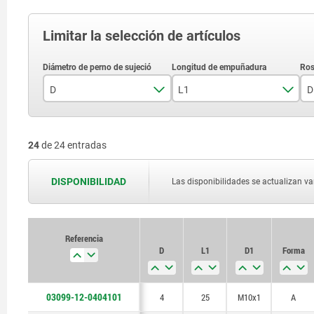
Limitar la selección de artículos
D
L1
D
4
25
24
de 24 entradas
5
30
6
40
DISPONIBILIDAD
Las disponibilidades se actualizan var
8
50
10
Referencia
D
L1
D1
Forma
12
03099-12-0404101
4
25
M10x1
A