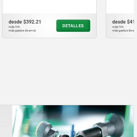
desde
$410.87
ETALLES
DETALLES
más IVA.
más gastos de envío