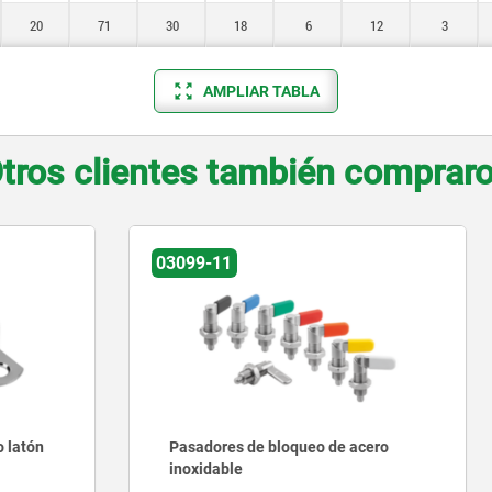
20
71
30
18
6
12
3
AMPLIAR TABLA
tros clientes también comprar
03099-20
 de bloqueo de acero
Pasadores de bloqueo con
e