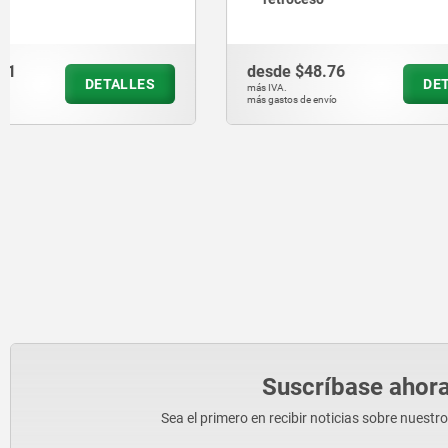
desde
$48.76
desde
$40
DETALLES
más IVA.
más IVA.
más gastos de envío
más gastos de en
Suscríbase ahora
Sea el primero en recibir noticias sobre nuestr