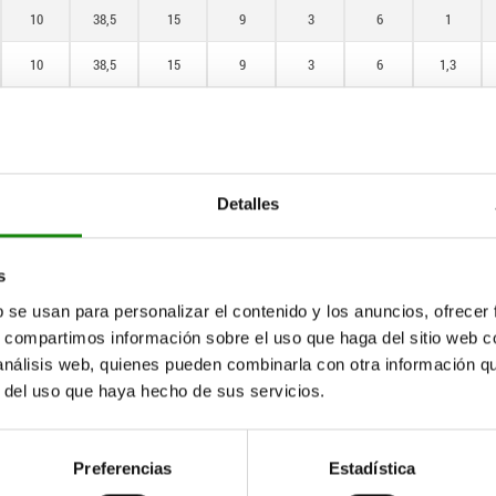
10
38,5
15
9
3
6
1
10
38,5
15
9
3
6
1,3
10
38,5
15
9
3
6
1,8
12
47,4
19
10,8
3,6
8
1,8
10
38,5
15
9
3
6
1,3
Detalles
10
38,5
15
9
3
6
1,8
s
12
47,4
19
10,8
3,6
8
1,3
b se usan para personalizar el contenido y los anuncios, ofrecer
12
47,4
19
10,8
3,6
8
2,3
s, compartimos información sobre el uso que haga del sitio web 
 análisis web, quienes pueden combinarla con otra información q
12
47,4
19
10,8
3,6
8
2,3
r del uso que haya hecho de sus servicios.
12
47,4
19
10,8
3,6
8
1,3
Preferencias
Estadística
12
47,4
19
10,8
3,6
8
1,8