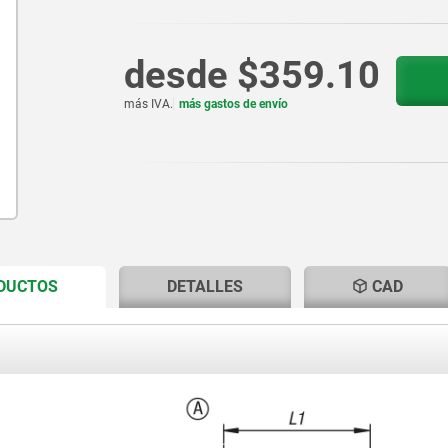
desde
$359.10
más IVA.
más gastos de envío
CURRENT
CURRENT
ODUCTOS
DETALLES
CAD
TAB:
TAB: