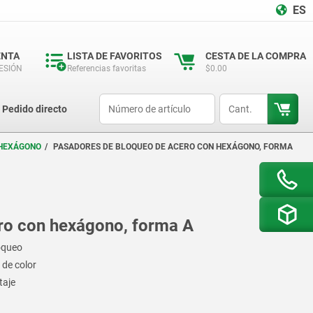
ES
ENTA
LISTA DE FAVORITOS
CESTA DE LA COMPRA
SESIÓN
Referencias favoritas
$0.00
productCode
qty
Pedido directo
 HEXÁGONO
PASADORES DE BLOQUEO DE ACERO CON HEXÁGONO, FORMA
ro con hexágono, forma A
loqueo
 de color
taje