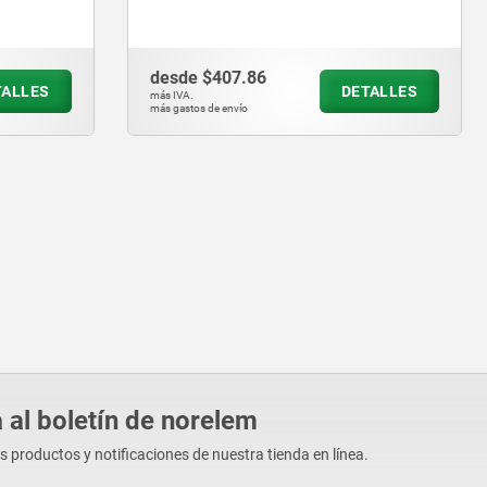
7.86
desde
$392.21
DETALLES
D
más IVA.
vío
más gastos de envío
 al boletín de norelem
os productos y notificaciones de nuestra tienda en línea.