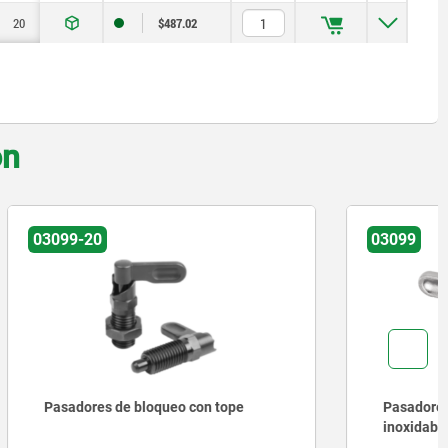
20
20
60
$487.02
on
03099
 tope
Pasadores de bloqueo de acero
inoxidable