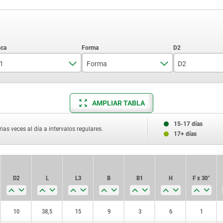
1
Forma
D2
M10
A
10
AMPLIAR TABLA
M10x1
12
M12
16
15-17 días
ias veces al día a intervalos regulares.
17+ días
M12x1,5
20
M16
D2
L
L3
B
B1
H
F x 30°
M16x1,5
M20
10
38,5
15
9
3
6
1
M20x1,5