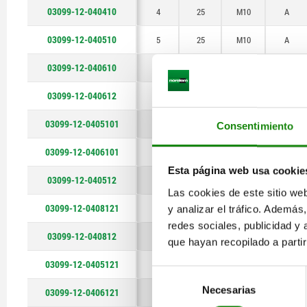
03099-12-040410
4
25
M10
A
03099-12-040510
5
25
M10
A
03099-12-040610
6
25
M10
A
03099-12-040612
6
30
M12
A
03099-12-0405101
5
25
M10x1
A
Consentimiento
03099-12-0406101
6
25
M10x1
A
Esta página web usa cookie
03099-12-040512
5
30
M12
A
Las cookies de este sitio we
03099-12-0408121
8
30
M12x1,5
A
y analizar el tráfico. Ademá
redes sociales, publicidad y
03099-12-040812
8
30
M12
A
que hayan recopilado a parti
03099-12-0405121
5
30
M12x1,5
A
Selección
Necesarias
de
03099-12-0406121
6
30
M12x1,5
A
consentimiento