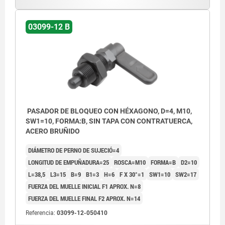
Forma C: con tapa de pestillo sin tuerca.
Forma D: con tapa de pestillo con tuerca.
03099-12 B
PASADOR DE BLOQUEO CON HÉXAGONO, D=4, M10,
SW1=10, FORMA:B, SIN TAPA CON CONTRATUERCA,
ACERO BRUÑIDO
DIÁMETRO DE PERNO DE SUJECIÓ=4
LONGITUD DE EMPUÑADURA=25
ROSCA=M10
FORMA=B
D2=10
L=38,5
L3=15
B=9
B1=3
H=6
F X 30°=1
SW1=10
SW2=17
FUERZA DEL MUELLE INICIAL F1 APROX. N=8
FUERZA DEL MUELLE FINAL F2 APROX. N=14
Referencia:
03099-12-050410