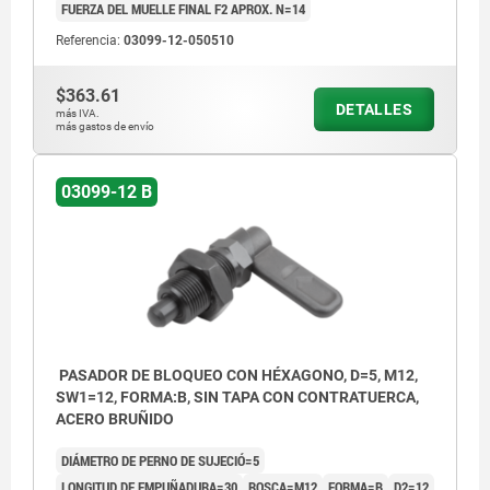
FUERZA DEL MUELLE FINAL F2 APROX. N=14
Referencia:
03099-12-050510
$363.61
DETALLES
más IVA.
más gastos de envío
03099-12 B
PASADOR DE BLOQUEO CON HÉXAGONO, D=5, M12,
SW1=12, FORMA:B, SIN TAPA CON CONTRATUERCA,
ACERO BRUÑIDO
DIÁMETRO DE PERNO DE SUJECIÓ=5
LONGITUD DE EMPUÑADURA=30
ROSCA=M12
FORMA=B
D2=12