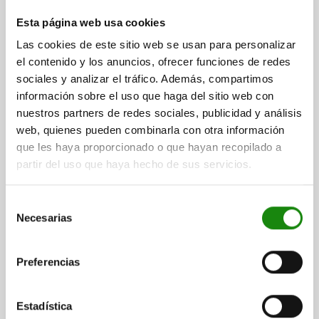
PASADOR DE BLOQUEO CON HÉXAGONO, D=5,
Esta página web usa cookies
M10X1, SW1=10, FORMA:B, SIN TAPA CON
CONTRATUERCA, ACERO BRUÑIDO
Las cookies de este sitio web se usan para personalizar
el contenido y los anuncios, ofrecer funciones de redes
DIÁMETRO DE PERNO DE SUJECIÓ=5
sociales y analizar el tráfico. Además, compartimos
LONGITUD DE EMPUÑADURA=25
ROSCA=M10X1
FORMA=B
información sobre el uso que haga del sitio web con
D2=10
L=38,5
L3=15
B=9
B1=3
H=6
F X 30°=1,3
SW1=10
nuestros partners de redes sociales, publicidad y análisis
SW2=17
FUERZA DEL MUELLE INICIAL F1 APROX. N=8
web, quienes pueden combinarla con otra información
FUERZA DEL MUELLE FINAL F2 APROX. N=14
que les haya proporcionado o que hayan recopilado a
Referencia:
03099-12-0505101
partir del uso que haya hecho de sus servicios.
$363.61
DETALLES
Selección
más IVA.
más gastos de envío
Necesarias
de
consentimiento
03099-12 B
Preferencias
Estadística