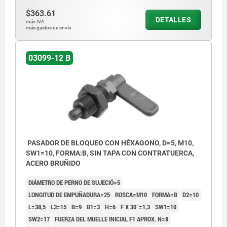
$363.61
DETALLES
más IVA.
más gastos de envío
03099-12 B
PASADOR DE BLOQUEO CON HÉXAGONO, D=5, M10,
SW1=10, FORMA:B, SIN TAPA CON CONTRATUERCA,
ACERO BRUÑIDO
DIÁMETRO DE PERNO DE SUJECIÓ=5
LONGITUD DE EMPUÑADURA=25
ROSCA=M10
FORMA=B
D2=10
L=38,5
L3=15
B=9
B1=3
H=6
F X 30°=1,3
SW1=10
SW2=17
FUERZA DEL MUELLE INICIAL F1 APROX. N=8