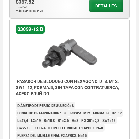
$367.82
DETALLES
más IVA.
más gastos de envío
03099-12 B
PASADOR DE BLOQUEO CON HÉXAGONO, D=8, M12,
SW1=12, FORMA:B, SIN TAPA CON CONTRATUERCA,
ACERO BRUÑIDO
DIÁMETRO DE PERNO DE SUJECIÓ=8
LONGITUD DE EMPUÑADURA=30
ROSCA=M12
FORMA=B
D2=12
L=47,4
L3=19
B=10,8
B1=3,6
H=8
F X 30°=2,3
SW1=12
SW2=19
FUERZA DEL MUELLE INICIAL F1 APROX. N=8
FUERZA DEL MUELLE FINAL F2 APROX. N=15