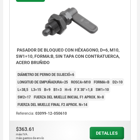
PASADOR DE BLOQUEO CON HÉXAGONO, D=6, M10,
SW1=10, FORMA:B, SIN TAPA CON CONTRATUERCA,
ACERO BRUÑIDO
DIÁMETRO DE PERNO DE SUJECIÓ=6
LONGITUD DE EMPUÑADURA=25
ROSCA=M10
FORMA=B
D2=10
L=38,5
L3=15
B=9
B1=3
H=6
F X 30°=1,8
SW1=10
SW2=17
FUERZA DEL MUELLE INICIAL F1 APROX. N=8
FUERZA DEL MUELLE FINAL F2 APROX. N=14
Referencia:
03099-12-050610
Forma A: sin tapa de pestillo ni tuerca.
$363.61
Forma B: sin tapa de pestillo con tuerca.
DETALLES
más IVA.
más gastos de envío