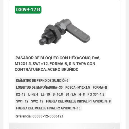
03099-12 B
PASADOR DE BLOQUEO CON HÉXAGONO, D=6,
M12X1,5, SW1=12, FORMA:B, SIN TAPA CON
CONTRATUERCA, ACERO BRUÑIDO
DIÁMETRO DE PERNO DE SUJECIÓ=6
LONGITUD DE EMPUÑADURA=30
ROSCA=M12X1,5
FORMA=B
D2=12
L=47,4
L3=19
B=10,8
B1=3,6
H=8
F X 30°=1,8
SW1=12
SW2=19
FUERZA DEL MUELLE INICIAL F1 APROX. N=8
FUERZA DEL MUELLE FINAL F2 APROX. N=15
Referencia:
03099-12-0506121