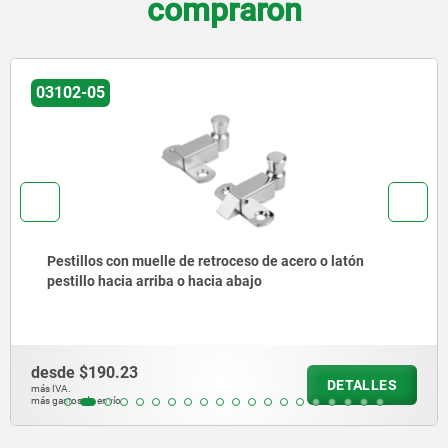
compraron
03099-20
Pasadores de bloqueo con tope
desde
$392.21
DETALLES
más IVA.
más gastos de envío