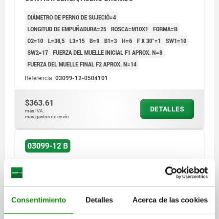
DIÁMETRO DE PERNO DE SUJECIÓ=4
LONGITUD DE EMPUÑADURA=25
ROSCA=M10X1
FORMA=B
D2=10
L=38,5
L3=15
B=9
B1=3
H=6
F X 30°=1
SW1=10
SW2=17
FUERZA DEL MUELLE INICIAL F1 APROX. N=8
FUERZA DEL MUELLE FINAL F2 APROX. N=14
Referencia:
03099-12-0504101
$363.61
DETALLES
más IVA.
más gastos de envío
03099-12 B
Consentimiento
Detalles
Acerca de las cookies