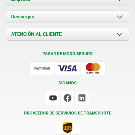
Acerca de nosotros
Descargas
Novedades
Documents
ATENCIÓN AL CLIENTE
Contacto
Condiciones de entrega
PAGAR DE MODO SEGURO
Certificación
SÍGANOS
PROVEEDOR DE SERVICIOS DE TRANSPORTE