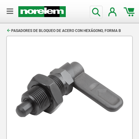
text.skipToContent
text.skipToNavigation
PASADORES DE BLOQUEO DE ACERO CON HEXÁGONO, FORMA B