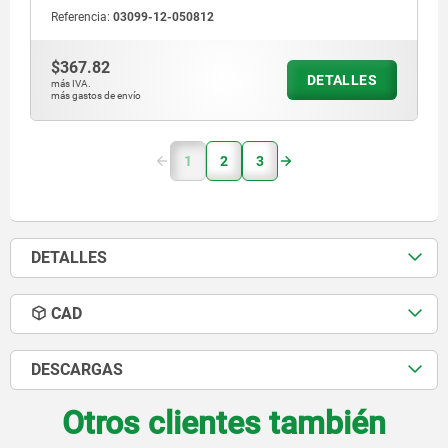
Referencia:
03099-12-050812
$367.82
DETALLES
más IVA.
más gastos de envío
1
2
3
DETALLES
CAD
DESCARGAS
Otros clientes también