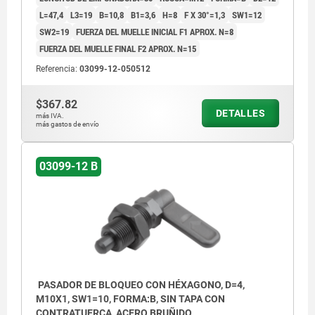
L=47,4
L3=19
B=10,8
B1=3,6
H=8
F X 30°=1,3
SW1=12
SW2=19
FUERZA DEL MUELLE INICIAL F1 APROX. N=8
FUERZA DEL MUELLE FINAL F2 APROX. N=15
Referencia:
03099-12-050512
$367.82
DETALLES
más IVA.
más gastos de envío
03099-12 B
PASADOR DE BLOQUEO CON HÉXAGONO, D=4,
M10X1, SW1=10, FORMA:B, SIN TAPA CON
CONTRATUERCA, ACERO BRUÑIDO