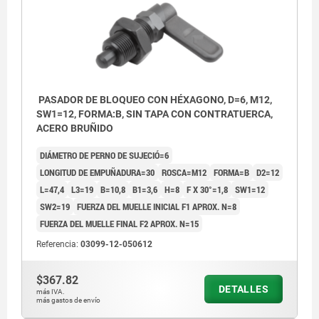
PASADOR DE BLOQUEO CON HÉXAGONO, D=6, M12,
SW1=12, FORMA:B, SIN TAPA CON CONTRATUERCA,
ACERO BRUÑIDO
DIÁMETRO DE PERNO DE SUJECIÓ=6
LONGITUD DE EMPUÑADURA=30
ROSCA=M12
FORMA=B
D2=12
L=47,4
L3=19
B=10,8
B1=3,6
H=8
F X 30°=1,8
SW1=12
SW2=19
FUERZA DEL MUELLE INICIAL F1 APROX. N=8
FUERZA DEL MUELLE FINAL F2 APROX. N=15
Referencia:
03099-12-050612
$367.82
DETALLES
más IVA.
más gastos de envío