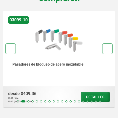
03099-35
 inoxidable
Pasadores de bloqueo de acer
desde
$392.21
DETALLES
más IVA.
más gastos de envío