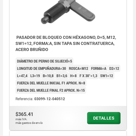
PASADOR DE BLOQUEO CON HÉXAGONO, D=5, M12,
SW1=12, FORMA:A, SIN TAPA SIN CONTRATUERCA,
ACERO BRUÑIDO
DIÁMETRO DE PERNO DE SUJECIÓ=5
LONGITUD DE EMPUÑADURA=30
ROSCA=M12
FORMA=A
D2=12
L=47,4
L3=19
B=10,8
B1=3,6
H=8
F X 30°=1,3
SW1=12
FUERZA DEL MUELLE INICIAL F1 APROX. N=8
FUERZA DEL MUELLE FINAL F2 APROX. N=15
Referencia:
03099-12-040512
$365.41
DETALLES
más IVA.
más gastos de envío