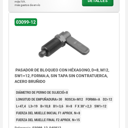
DETALLES
más IVA.
más gastos de envío
03099-12
PASADOR DE BLOQUEO CON HÉXAGONO, D=8, M12,
SW1=12, FORMA:A, SIN TAPA SIN CONTRATUERCA,
ACERO BRUÑIDO
DIÁMETRO DE PERNO DE SUJECIÓ=8
LONGITUD DE EMPUÑADURA=30
ROSCA=M12
FORMA=A
D2=12
L=47,4
L3=19
B=10,8
B1=3,6
H=8
F X 30°=2,3
SW1=12
FUERZA DEL MUELLE INICIAL F1 APROX. N=8
FUERZA DEL MUELLE FINAL F2 APROX. N=15