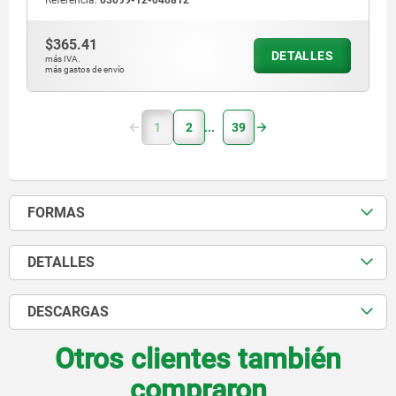
Referencia:
03099-12-040812
$365.41
DETALLES
más IVA.
más gastos de envío
1
2
39
FORMAS
DETALLES
DESCARGAS
Otros clientes también
compraron