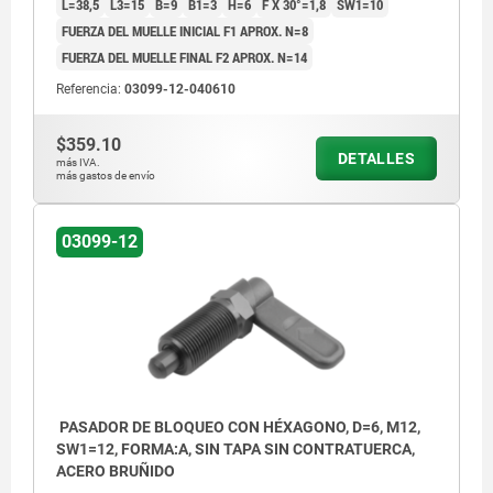
L=38,5
L3=15
B=9
B1=3
H=6
F X 30°=1,8
SW1=10
FUERZA DEL MUELLE INICIAL F1 APROX. N=8
FUERZA DEL MUELLE FINAL F2 APROX. N=14
Referencia:
03099-12-040610
$359.10
DETALLES
más IVA.
más gastos de envío
03099-12
PASADOR DE BLOQUEO CON HÉXAGONO, D=6, M12,
SW1=12, FORMA:A, SIN TAPA SIN CONTRATUERCA,
ACERO BRUÑIDO