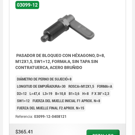
03099-12
PASADOR DE BLOQUEO CON HÉXAGONO, D=8,
M12X1,5, SW1=12, FORMA:A, SIN TAPA SIN
CONTRATUERCA, ACERO BRUÑIDO
DIÁMETRO DE PERNO DE SUJECIÓ=8
LONGITUD DE EMPUÑADURA=30
ROSCA=M12X1,5
FORMA=A
D2=12
L=47,4
L3=19
B=10,8
B1=3,6
H=8
F X 30°=2,3
SW1=12
FUERZA DEL MUELLE INICIAL F1 APROX. N=8
FUERZA DEL MUELLE FINAL F2 APROX. N=15
Referencia:
03099-12-0408121
$365.41