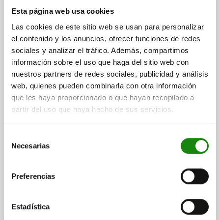
PASADOR DE BLOQUEO CON HÉXAGONO, D=5,
M10X1, SW1=10, FORMA:A, SIN TAPA SIN
Esta página web usa cookies
CONTRATUERCA, ACERO BRUÑIDO
Las cookies de este sitio web se usan para personalizar
DIÁMETRO DE PERNO DE SUJECIÓ=5
el contenido y los anuncios, ofrecer funciones de redes
LONGITUD DE EMPUÑADURA=25
ROSCA=M10X1
FORMA=A
sociales y analizar el tráfico. Además, compartimos
D2=10
L=38,5
L3=15
B=9
B1=3
H=6
F X 30°=1,3
SW1=10
información sobre el uso que haga del sitio web con
FUERZA DEL MUELLE INICIAL F1 APROX. N=8
nuestros partners de redes sociales, publicidad y análisis
FUERZA DEL MUELLE FINAL F2 APROX. N=14
web, quienes pueden combinarla con otra información
que les haya proporcionado o que hayan recopilado a
Referencia:
03099-12-0405101
partir del uso que haya hecho de sus servicios.
$359.10
DETALLES
más IVA.
Selección
más gastos de envío
Necesarias
de
consentimiento
03099-12
Preferencias
Estadística