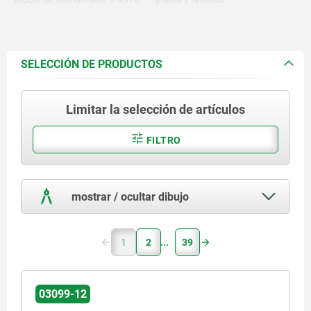
Tapa del pestillo termoplástico
Muelle de compresión con
PA.
acabado natural.
Tapa del pestillo de varios
colores:
SELECCIÓN DE PRODUCTOS
- gris antracita RAL 7021.
- naranja puro RAL 2004.
- amarillo colza RAL 1021.
Limitar la selección de artículos
- rojo tráfico RAL 3020.
- verde señal RAL 6032.
- azul tráfico RAL 5017.
FILTRO
- gris claro RAL 7035.
mostrar / ocultar dibujo
1
2
39
03099-12