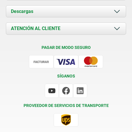
Acerca de nosotros
Descargas
Novedades
Documents
ATENCIÓN AL CLIENTE
Contacto
Condiciones de entrega
PAGAR DE MODO SEGURO
Certificación
SÍGANOS
PROVEEDOR DE SERVICIOS DE TRANSPORTE