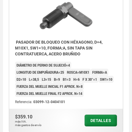
PASADOR DE BLOQUEO CON HÉXAGONO, D=4,
M10X1, SW1=10, FORMA:A, SIN TAPA SIN
CONTRATUERCA, ACERO BRUÑIDO
DIÁMETRO DE PERNO DE SUJECIÓ=4
LONGITUD DE EMPUÑADURA=25
ROSCA=M10X1
FORMA=A
D2=10
L=38,5
L3=15
B=9
B1=3
H=6
F X 30°=1
SW1=10
FUERZA DEL MUELLE INICIAL F1 APROX. N=8
FUERZA DEL MUELLE FINAL F2 APROX. N=14
Referencia:
03099-12-0404101
Forma A: sin tapa de pestillo ni tuerca.
Forma A:
Forma B: sin tapa de pestillo con tuerca.
Forma B:
$359.10
DETALLES
Forma C: con tapa de pestillo sin tuerca.
Forma C:
más IVA.
más gastos de envío
Forma D: con tapa de pestillo con tuerca.
Forma D: