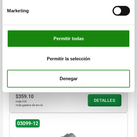
Marketing
PASADOR DE BLOQUEO CON HÉXAGONO, D=6,
M10X1, SW1=10, FORMA:A, SIN TAPA SIN
CONTRATUERCA, ACERO BRUÑIDO
Permitir todas
DIÁMETRO DE PERNO DE SUJECIÓ=6
LONGITUD DE EMPUÑADURA=25
ROSCA=M10X1
FORMA=A
D2=10
L=38,5
L3=15
B=9
B1=3
H=6
F X 30°=1,8
SW1=10
Permitir la selección
FUERZA DEL MUELLE INICIAL F1 APROX. N=8
FUERZA DEL MUELLE FINAL F2 APROX. N=14
Denegar
Referencia:
03099-12-0406101
$359.10
DETALLES
más IVA.
más gastos de envío
03099-12