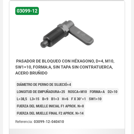
03099-12
PASADOR DE BLOQUEO CON HÉXAGONO, D=4, M10,
SW1=10, FORMA:A, SIN TAPA SIN CONTRATUERCA,
ACERO BRUÑIDO
DIÁMETRO DE PERNO DE SUJECIÓ=4
LONGITUD DE EMPUÑADURA=25
ROSCA=M10
FORMA=A
D2=10
L=38,5
L3=15
B=9
B1=3
H=6
F X 30°=1
SW1=10
FUERZA DEL MUELLE INICIAL F1 APROX. N=8
FUERZA DEL MUELLE FINAL F2 APROX. N=14
Referencia:
03099-12-040410