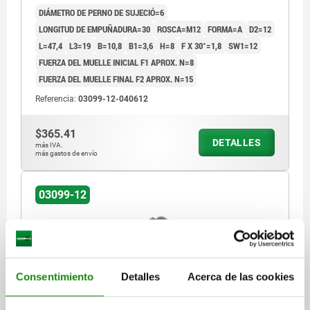
DIÁMETRO DE PERNO DE SUJECIÓ=6
LONGITUD DE EMPUÑADURA=30
ROSCA=M12
FORMA=A
D2=12
L=47,4
L3=19
B=10,8
B1=3,6
H=8
F X 30°=1,8
SW1=12
FUERZA DEL MUELLE INICIAL F1 APROX. N=8
FUERZA DEL MUELLE FINAL F2 APROX. N=15
Referencia:
03099-12-040612
$365.41
DETALLES
más IVA.
más gastos de envío
03099-12
Consentimiento
Detalles
Acerca de las cookies