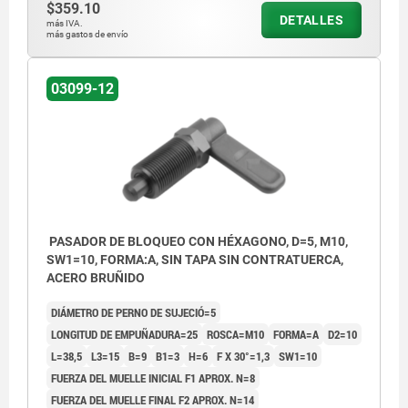
$359.10
DETALLES
más IVA.
más gastos de envío
03099-12
PASADOR DE BLOQUEO CON HÉXAGONO, D=5, M10,
SW1=10, FORMA:A, SIN TAPA SIN CONTRATUERCA,
ACERO BRUÑIDO
DIÁMETRO DE PERNO DE SUJECIÓ=5
LONGITUD DE EMPUÑADURA=25
ROSCA=M10
FORMA=A
D2=10
L=38,5
L3=15
B=9
B1=3
H=6
F X 30°=1,3
SW1=10
FUERZA DEL MUELLE INICIAL F1 APROX. N=8
FUERZA DEL MUELLE FINAL F2 APROX. N=14