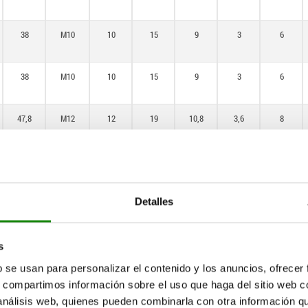
38
M10
10
15
9
3
6
38
M10
10
15
9
3
6
47,8
M12
12
19
10,8
3,6
8
47,8
M12
12
19
10,8
3,6
8
Detalles
47,8
M12
12
19
10,8
3,6
8
60,4
M16
16
26
14,4
4,8
10
s
b se usan para personalizar el contenido y los anuncios, ofrecer
s, compartimos información sobre el uso que haga del sitio web 
60,4
M16
16
26
14,4
4,8
10
 análisis web, quienes pueden combinarla con otra información q