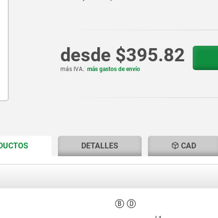
desde
$395.82
más IVA.
más gastos de envío
CURRENT
CURRENT
ODUCTOS
DETALLES
CAD
TAB:
TAB: