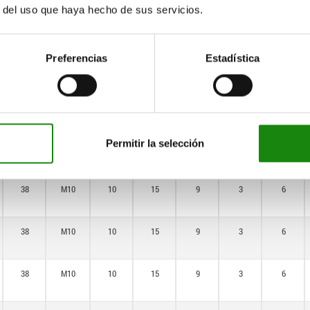
r del uso que haya hecho de sus servicios.
60,4
M16
16
26
14,4
4,8
10
Preferencias
Estadística
70
M20x1,5
20
30
18
6
12
70
M20x1,5
20
30
18
6
12
Permitir la selección
70
M20x1,5
20
30
18
6
12
38
M10
10
15
9
3
6
38
M10
10
15
9
3
6
38
M10
10
15
9
3
6