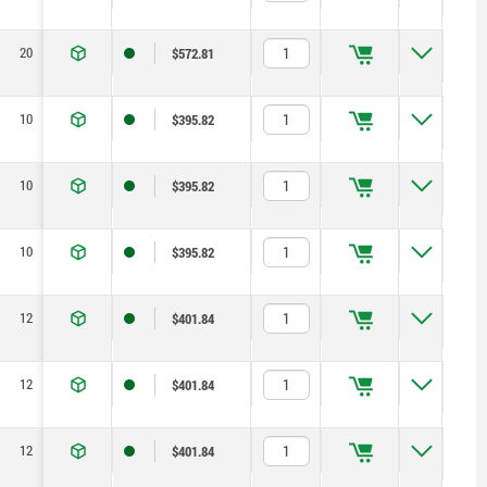
20
30
3
20
60
$572.81
10
17
1
8
14
$395.82
10
17
1,3
8
14
$395.82
10
17
1,8
8
14
$395.82
12
19
1,3
8
15
$401.84
12
19
1,8
8
15
$401.84
12
19
2,3
8
15
$401.84