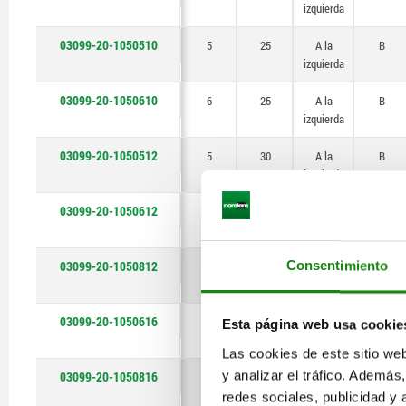
izquierda
izquierda
izquierda
izquierda
izquierda
izquierda
izquierda
izquierda
izquierda
izquierda
izquierda
izquierda
izquierda
izquierda
izquierda
izquierda
izquierda
izquierda
izquierda
izquierda
izquierda
izquierda
izquierda
izquierda
izquierda
derecha
derecha
derecha
derecha
derecha
derecha
derecha
derecha
derecha
derecha
derecha
derecha
derecha
derecha
derecha
derecha
derecha
derecha
derecha
derecha
derecha
derecha
derecha
derecha
03099-20-1050510
5
25
A la
B
izquierda
03099-20-1050610
6
25
A la
B
izquierda
03099-20-1050512
5
30
A la
B
izquierda
03099-20-1050612
6
30
A la
B
izquierda
03099-20-1050812
Consentimiento
8
30
A la
B
izquierda
03099-20-1050616
6
40
A la
B
Esta página web usa cookie
izquierda
Las cookies de este sitio we
y analizar el tráfico. Ademá
03099-20-1050816
8
40
A la
B
izquierda
redes sociales, publicidad y