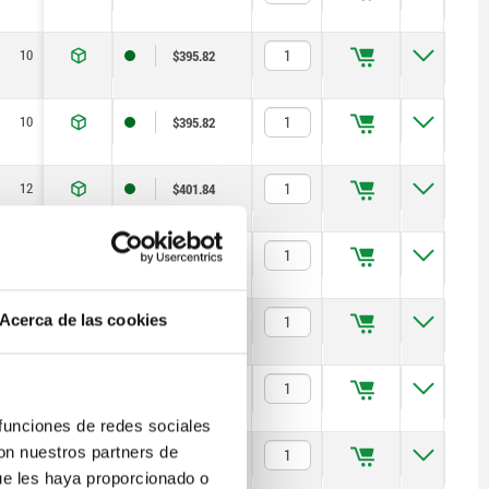
10
17
1,3
8
14
$395.82
10
17
1,8
8
14
$395.82
12
19
1,3
8
15
$401.84
12
19
1,8
8
15
$401.84
Acerca de las cookies
12
19
2,3
8
15
$401.84
16
24
1,8
15
35
$482.20
 funciones de redes sociales
con nuestros partners de
16
24
2,3
15
35
$482.20
ue les haya proporcionado o