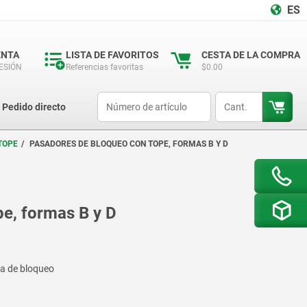
ES
ENTA
LISTA DE FAVORITOS
CESTA DE LA COMPRA
SESIÓN
Referencias favoritas
$0.00
productCode
qty
Pedido directo
TOPE
PASADORES DE BLOQUEO CON TOPE, FORMAS B Y D
e, formas B y D
ija de bloqueo