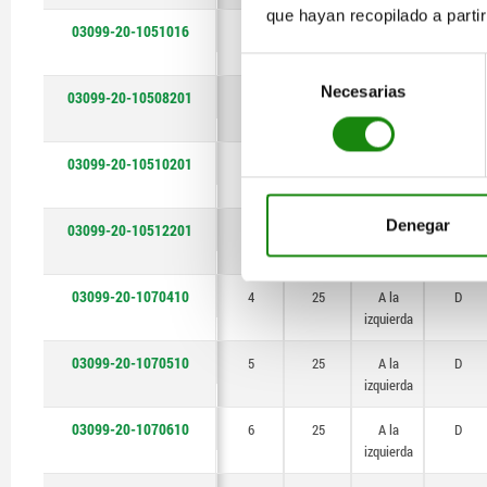
que hayan recopilado a parti
03099-20-1051016
10
40
A la
B
izquierda
Selección
Necesarias
de
03099-20-10508201
8
50
A la
B
consentimiento
izquierda
03099-20-10510201
10
50
A la
B
izquierda
Denegar
03099-20-10512201
12
50
A la
B
izquierda
03099-20-1070410
4
25
A la
D
izquierda
03099-20-1070510
5
25
A la
D
izquierda
03099-20-1070610
6
25
A la
D
izquierda