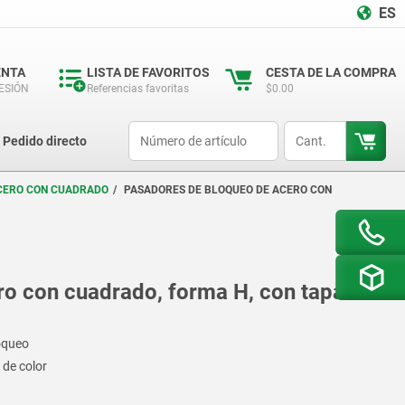
ES
ENTA
LISTA DE FAVORITOS
CESTA DE LA COMPRA
SESIÓN
Referencias favoritas
$0.00
productCode
qty
Pedido directo
CERO CON CUADRADO
PASADORES DE BLOQUEO DE ACERO CON
o con cuadrado, forma H, con tapa de
loqueo
 de color