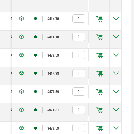
8
14
$414.78
8
14
$414.78
8
14
$478.59
8
14
$414.78
8
14
$478.59
8
14
$574.31
15
35
$478.59