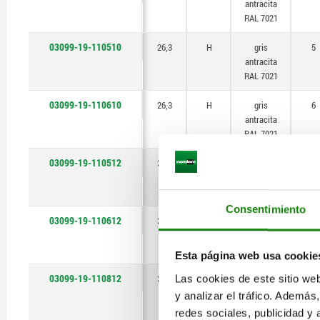
antracita
RAL 7021
03099-19-110510
26,3
H
gris
5
antracita
RAL 7021
03099-19-110610
26,3
H
gris
6
antracita
RAL 7021
03099-19-110512
31,1
H
gris
5
antracita
RAL 7021
Consentimiento
03099-19-110612
31,1
H
gris
6
antracita
RAL 7021
Esta página web usa cookie
03099-19-110812
Las cookies de este sitio we
31,1
H
gris
8
antracita
y analizar el tráfico. Ademá
RAL 7021
redes sociales, publicidad y