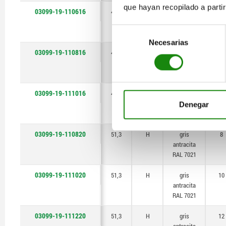
que hayan recopilado a parti
03099-19-110616
41,5
H
gris
6
antracita
Selección
RAL 7021
Necesarias
de
03099-19-110816
41,5
H
gris
8
consentimiento
antracita
RAL 7021
03099-19-111016
41,5
H
gris
10
antracita
Denegar
RAL 7021
03099-19-110820
51,3
H
gris
8
antracita
RAL 7021
03099-19-111020
51,3
H
gris
10
antracita
RAL 7021
03099-19-111220
51,3
H
gris
12