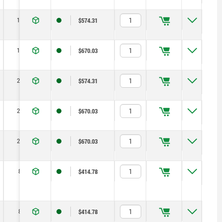
15
35
$574.31
15
35
$670.03
20
60
$574.31
20
60
$670.03
20
60
$670.03
8
14
$414.78
8
14
$414.78