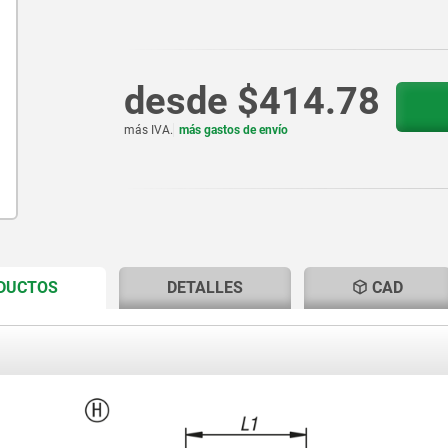
desde
$414.78
más IVA.
más gastos de envío
CURRENT
CURRENT
ODUCTOS
DETALLES
CAD
TAB:
TAB: