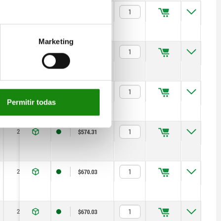
15
35
$478.59
Marketing
15
35
$574.31
15
35
$670.03
Permitir todas
20
60
$574.31
20
60
$670.03
20
60
$670.03