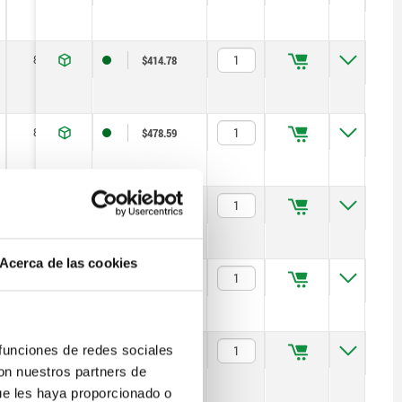
8
14
$414.78
8
14
$478.59
8
14
$414.78
Acerca de las cookies
8
14
$478.59
 funciones de redes sociales
8
14
$574.31
con nuestros partners de
ue les haya proporcionado o