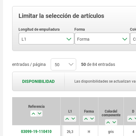
Limitar la selección de artículos
L1
Forma
C
26,3
H
31,1
entradas / página
50
de 84 entradas
41,5
DISPONIBILIDAD
Las disponibilidades se actualizan var
51,3
Referencia
L1
Forma
Color del
D
componente
03099-19-110410
26,3
H
gris
4