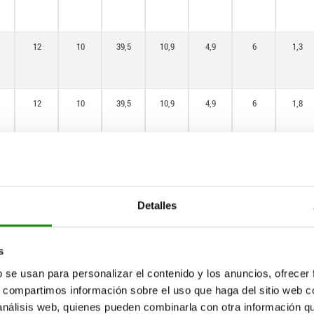
12
10
39,5
10,9
4,9
6
1,3
12
10
39,5
10,9
4,9
6
1,8
16
12
48,4
12,9
5,7
8
1,3
Detalles
16
12
48,4
12,9
5,7
8
1,8
s
b se usan para personalizar el contenido y los anuncios, ofrecer
16
12
48,4
12,9
5,7
8
2,3
s, compartimos información sobre el uso que haga del sitio web 
 análisis web, quienes pueden combinarla con otra información q