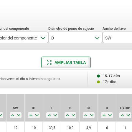
olor del componente
D
SW
amarillo colza RAL 1021
4
12
azul RAL5017
5
16
AMPLIAR TABLA
gris antracita RAL 7021
6
20
15-17 días
ias veces al día a intervalos regulares.
17+ días
gris claro RAL 7035
8
24
naranja puro RAL 2004
10
SW
D1
L
B
B1
H
F x 30°
rojo tráfico RAL 3020
12
verde señal RAL 6032
12
10
39,5
10,9
4,9
6
1