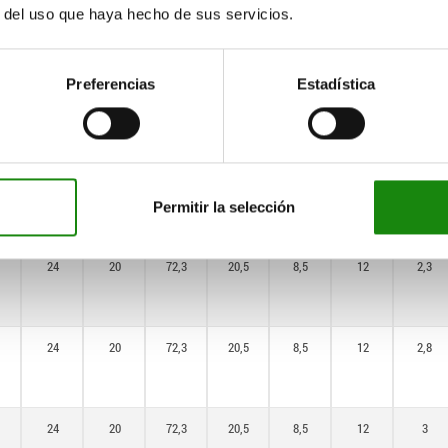
r del uso que haya hecho de sus servicios.
20
16
62,3
16,6
7
10
1,8
Preferencias
Estadística
20
16
62,3
16,6
7
10
2,3
20
16
62,3
16,6
7
10
2,8
Permitir la selección
24
20
72,3
20,5
8,5
12
2,3
24
20
72,3
20,5
8,5
12
2,8
24
20
72,3
20,5
8,5
12
3