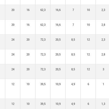
20
16
62,3
16,6
7
10
2,3
20
16
62,3
16,6
7
10
2,8
24
20
72,3
20,5
8,5
12
2,3
24
20
72,3
20,5
8,5
12
2,8
24
20
72,3
20,5
8,5
12
3
12
10
39,5
10,9
4,9
6
1
12
10
39,5
10,9
4,9
6
1,3