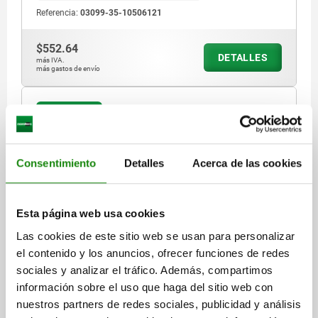
Referencia:
03099-35-10506121
$552.64
DETALLES
más IVA.
más gastos de envío
03099-35 B
Consentimiento
Detalles
Acerca de las cookies
Esta página web usa cookies
PASADOR DE BLOQUEO MIT INNENFÜHRUNG, D=8,
Las cookies de este sitio web se usan para personalizar
M16X1,5, FORMA:B SIN TAPA CON CONTRATUERCA,
el contenido y los anuncios, ofrecer funciones de redes
ACERO INOXIDABLE ACABADO NATURAL
sociales y analizar el tráfico. Además, compartimos
DIÁMETRO DE PERNO DE SUJECIÓ=8
información sobre el uso que haga del sitio web con
LONGITUD DE EMPUÑADURA=40
FORMA=B
ROSCA=M16X1,5
nuestros partners de redes sociales, publicidad y análisis