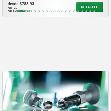
desde
$433.15
DETALLES
más IVA.
más gastos de envío