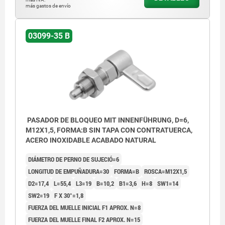
más gastos de envío
03099-35 B
PASADOR DE BLOQUEO MIT INNENFÜHRUNG, D=6,
M12X1,5, FORMA:B SIN TAPA CON CONTRATUERCA,
ACERO INOXIDABLE ACABADO NATURAL
DIÁMETRO DE PERNO DE SUJECIÓ=6
LONGITUD DE EMPUÑADURA=30
FORMA=B
ROSCA=M12X1,5
D2=17,4
L=55,4
L3=19
B=10,2
B1=3,6
H=8
SW1=14
SW2=19
F X 30°=1,8
FUERZA DEL MUELLE INICIAL F1 APROX. N=8
FUERZA DEL MUELLE FINAL F2 APROX. N=15