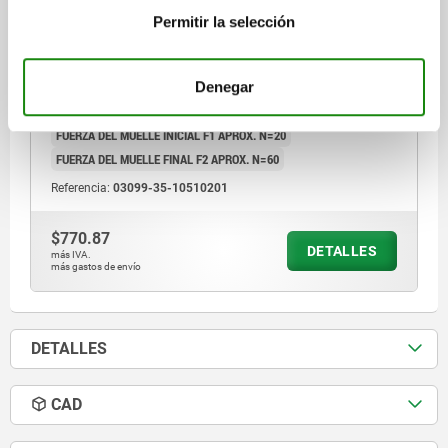
ACERO INOXIDABLE ACABADO NATURAL
Permitir la selección
DIÁMETRO DE PERNO DE SUJECIÓ=10
LONGITUD DE EMPUÑADURA=50
FORMA=B
ROSCA=M20X1,5
Denegar
D2=24,8
L=80,5
L3=30
B=17
B1=6
H=12
SW1=22
SW2=30
F X 30°=2,8
FUERZA DEL MUELLE INICIAL F1 APROX. N=20
FUERZA DEL MUELLE FINAL F2 APROX. N=60
Referencia:
03099-35-10510201
$770.87
DETALLES
más IVA.
más gastos de envío
DETALLES
CAD