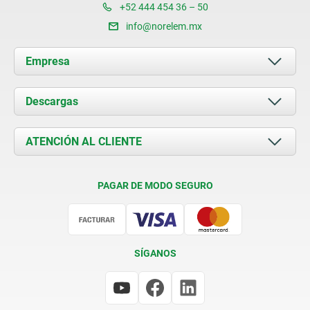
+52 444 454 36 – 50
info@norelem.mx
Empresa
Acerca de nosotros
Descargas
Novedades
Documents
ATENCIÓN AL CLIENTE
Contacto
Condiciones de entrega
PAGAR DE MODO SEGURO
Certificación
SÍGANOS