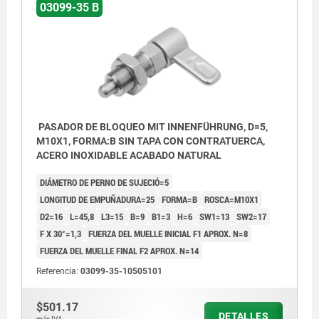
03099-35 B
PASADOR DE BLOQUEO MIT INNENFÜHRUNG, D=5,
M10X1, FORMA:B SIN TAPA CON CONTRATUERCA,
ACERO INOXIDABLE ACABADO NATURAL
DIÁMETRO DE PERNO DE SUJECIÓ=5
LONGITUD DE EMPUÑADURA=25
FORMA=B
ROSCA=M10X1
D2=16
L=45,8
L3=15
B=9
B1=3
H=6
SW1=13
SW2=17
F X 30°=1,3
FUERZA DEL MUELLE INICIAL F1 APROX. N=8
FUERZA DEL MUELLE FINAL F2 APROX. N=14
Referencia:
03099-35-10505101
$501.17
DETALLES
más IVA.