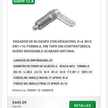
03099-12 A
PASADOR DE BLOQUEO CON HÉXAGONO, D=4, M10,
SW1=10, FORMA:A, SIN TAPA SIN CONTRATUERCA,
ACERO INOXIDABLE ACABADO NATURAL
LONGITUD DE EMPUÑADURA=25
DIÁMETRO DE PERNO DE SUJECIÓ=4
ROSCA=M10
FORMA=A
D2=10
L=38,5
L3=15
B=9
B1=3
H=6
F X 30°=1
SW1=10
FUERZA DEL MUELLE INICIAL F1 APROX. N=8
FUERZA DEL MUELLE FINAL F2 APROX. N=14
Referencia:
03099-12-1040410
Forma A: sin tapa de pestillo ni tuerca.
$449.09
Forma B: sin tapa de pestillo con tuerca.
DETALLES
más IVA.