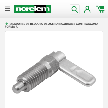
text.skipToContent
text.skipToNavigation
PASADORES DE BLOQUEO DE ACERO INOXIDABLE CON HEXÁGONO,
FORMA A