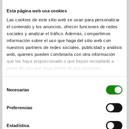
PASADOR DE BLOQUEO CON HÉXAGONO, D=6,
Esta página web usa cookies
M10X1, SW1=10, FORMA:A, SIN TAPA SIN
Las cookies de este sitio web se usan para personalizar
CONTRATUERCA, ACERO INOXIDABLE ACABADO
NATURAL
el contenido y los anuncios, ofrecer funciones de redes
LONGITUD DE EMPUÑADURA=25
sociales y analizar el tráfico. Además, compartimos
DIÁMETRO DE PERNO DE SUJECIÓ=6
ROSCA=M10X1
FORMA=A
información sobre el uso que haga del sitio web con
D2=10
L=38,5
L3=15
B=9
B1=3
H=6
F X 30°=1,8
SW1=10
nuestros partners de redes sociales, publicidad y análisis
FUERZA DEL MUELLE INICIAL F1 APROX. N=8
web, quienes pueden combinarla con otra información
FUERZA DEL MUELLE FINAL F2 APROX. N=14
que les haya proporcionado o que hayan recopilado a
Referencia:
03099-12-10406101
partir del uso que haya hecho de sus servicios.
$449.09
Selección
DETALLES
más IVA.
Necesarias
más gastos de envío
de
consentimiento
03099-12 A
Preferencias
Estadística