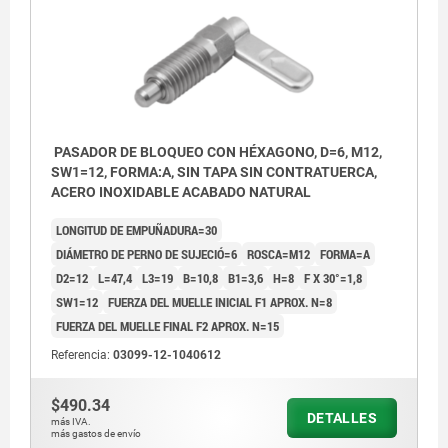
PASADOR DE BLOQUEO CON HÉXAGONO, D=6, M12,
SW1=12, FORMA:A, SIN TAPA SIN CONTRATUERCA,
ACERO INOXIDABLE ACABADO NATURAL
LONGITUD DE EMPUÑADURA=30
DIÁMETRO DE PERNO DE SUJECIÓ=6
ROSCA=M12
FORMA=A
D2=12
L=47,4
L3=19
B=10,8
B1=3,6
H=8
F X 30°=1,8
SW1=12
FUERZA DEL MUELLE INICIAL F1 APROX. N=8
FUERZA DEL MUELLE FINAL F2 APROX. N=15
Referencia:
03099-12-1040612
$490.34
DETALLES
más IVA.
más gastos de envío