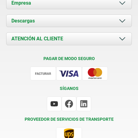
Empresa
Acerca de nosotros
Descargas
Novedades
Documents
ATENCIÓN AL CLIENTE
Contacto
Condiciones de entrega
PAGAR DE MODO SEGURO
Certificación
SÍGANOS
PROVEEDOR DE SERVICIOS DE TRANSPORTE