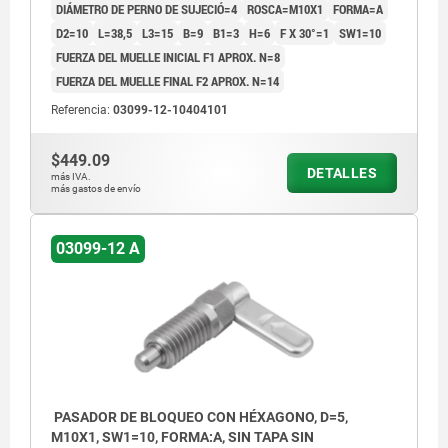
DIÁMETRO DE PERNO DE SUJECIÓ=4
ROSCA=M10X1
FORMA=A
D2=10
L=38,5
L3=15
B=9
B1=3
H=6
F X 30°=1
SW1=10
FUERZA DEL MUELLE INICIAL F1 APROX. N=8
FUERZA DEL MUELLE FINAL F2 APROX. N=14
Referencia:
03099-12-10404101
$449.09
DETALLES
más IVA.
más gastos de envío
03099-12 A
PASADOR DE BLOQUEO CON HÉXAGONO, D=5,
M10X1, SW1=10, FORMA:A, SIN TAPA SIN