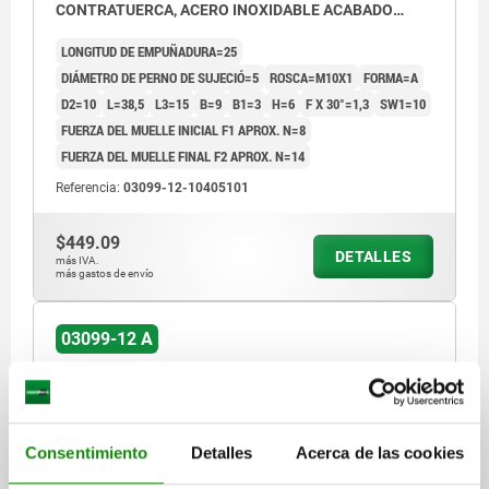
CONTRATUERCA, ACERO INOXIDABLE ACABADO
NATURAL
LONGITUD DE EMPUÑADURA=25
DIÁMETRO DE PERNO DE SUJECIÓ=5
ROSCA=M10X1
FORMA=A
D2=10
L=38,5
L3=15
B=9
B1=3
H=6
F X 30°=1,3
SW1=10
FUERZA DEL MUELLE INICIAL F1 APROX. N=8
FUERZA DEL MUELLE FINAL F2 APROX. N=14
Referencia:
03099-12-10405101
$449.09
DETALLES
más IVA.
más gastos de envío
03099-12 A
Consentimiento
Detalles
Acerca de las cookies