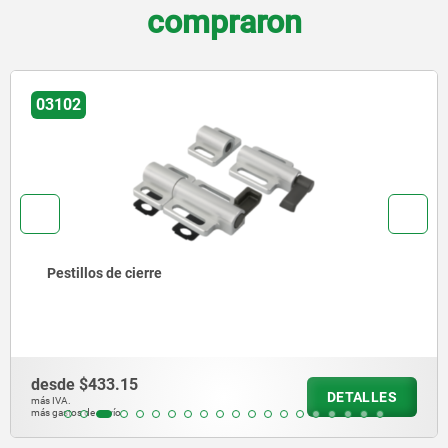
compraron
03102-05
Pestillos con muelle de retroceso de acero o latón
pestillo hacia arriba o hacia abajo
desde
$190.23
DETALLES
más IVA.
más gastos de envío