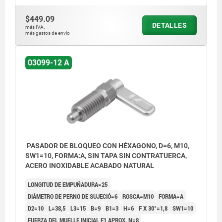
$449.09
DETALLES
más IVA.
más gastos de envío
03099-12 A
PASADOR DE BLOQUEO CON HÉXAGONO, D=6, M10,
SW1=10, FORMA:A, SIN TAPA SIN CONTRATUERCA,
ACERO INOXIDABLE ACABADO NATURAL
LONGITUD DE EMPUÑADURA=25
DIÁMETRO DE PERNO DE SUJECIÓ=6
ROSCA=M10
FORMA=A
D2=10
L=38,5
L3=15
B=9
B1=3
H=6
F X 30°=1,8
SW1=10
FUERZA DEL MUELLE INICIAL F1 APROX. N=8