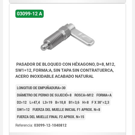
03099-12 A
PASADOR DE BLOQUEO CON HÉXAGONO, D=8, M12,
SW1=12, FORMA:A, SIN TAPA SIN CONTRATUERCA,
ACERO INOXIDABLE ACABADO NATURAL
LONGITUD DE EMPUÑADURA=30
DIÁMETRO DE PERNO DE SUJECIÓ=8
ROSCA=M12
FORMA=A
D2=12
L=47,4
L3=19
B=10,8
B1=3,6
H=8
F X 30°=2,3
SW1=12
FUERZA DEL MUELLE INICIAL F1 APROX. N=8
FUERZA DEL MUELLE FINAL F2 APROX. N=15
Referencia:
03099-12-1040812