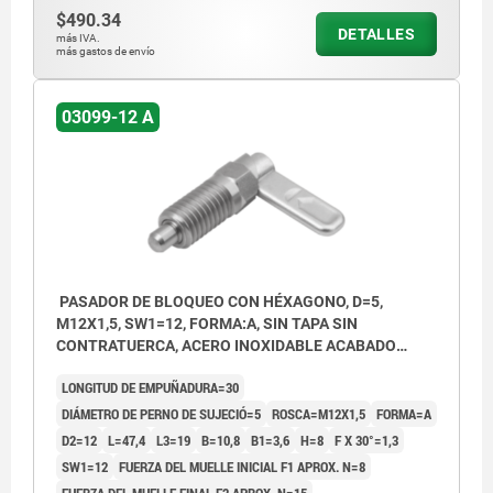
$490.34
DETALLES
más IVA.
más gastos de envío
03099-12 A
PASADOR DE BLOQUEO CON HÉXAGONO, D=5,
M12X1,5, SW1=12, FORMA:A, SIN TAPA SIN
CONTRATUERCA, ACERO INOXIDABLE ACABADO
NATURAL
LONGITUD DE EMPUÑADURA=30
DIÁMETRO DE PERNO DE SUJECIÓ=5
ROSCA=M12X1,5
FORMA=A
D2=12
L=47,4
L3=19
B=10,8
B1=3,6
H=8
F X 30°=1,3
SW1=12
FUERZA DEL MUELLE INICIAL F1 APROX. N=8