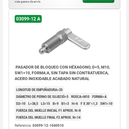
más gastos de envío
Forma C: con tapa de pestillo sin tuerca.
Forma D: con tapa de pestillo con tuerca.
03099-12 A
PASADOR DE BLOQUEO CON HÉXAGONO, D=5, M10,
SW1=10, FORMA:A, SIN TAPA SIN CONTRATUERCA,
ACERO INOXIDABLE ACABADO NATURAL
LONGITUD DE EMPUÑADURA=25
DIÁMETRO DE PERNO DE SUJECIÓ=5
ROSCA=M10
FORMA=A
D2=10
L=38,5
L3=15
B=9
B1=3
H=6
F X 30°=1,3
SW1=10
FUERZA DEL MUELLE INICIAL F1 APROX. N=8
FUERZA DEL MUELLE FINAL F2 APROX. N=14
Referencia:
03099-12-1040510