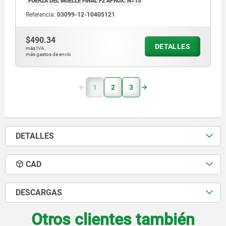
FUERZA DEL MUELLE FINAL F2 APROX. N=15
Referencia:
03099-12-10405121
$490.34
DETALLES
más IVA.
más gastos de envío
1
2
3
DETALLES
CAD
DESCARGAS
Otros clientes también