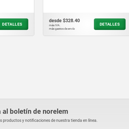
8.40
desde
$398.83
DETALLES
D
más IVA.
vío
más gastos de envío
 al boletín de norelem
os productos y notificaciones de nuestra tienda en línea.