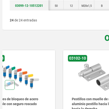
03099-12-10512201
50
12
M20x1,5
B
24
de 24 entradas
O
03102-10
03099-10
Pestillos con muelle de retroceso de
Pasadore
aluminio pestillo hacia la izquierda o
hacia la derecha