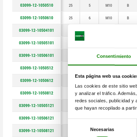
03099-12-1050510
25
5
M10
B
03099-12-1050610
25
6
M10
B
03099-12-10504101
25
4
M10x1
B
03099-12-10505101
25
5
M10x1
B
03099-12-10506101
25
6
M10x1
B
Consentimiento
03099-12-1050512
30
5
M12
B
Esta página web usa cookie
03099-12-1050612
30
6
M12
B
Las cookies de este sitio we
03099-12-1050812
30
8
M12
B
y analizar el tráfico. Ademá
redes sociales, publicidad y
03099-12-10505121
30
5
M12x1,5
B
que hayan recopilado a parti
03099-12-10506121
30
6
M12x1,5
B
Selección
Necesarias
de
03099-12-10508121
30
8
M12x1,5
B
consentimiento