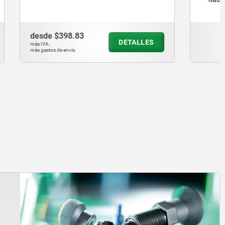
desde
$190.23
ETALLES
DETALLES
más IVA.
más gastos de envío