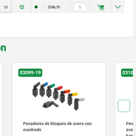
20
30
20
60
$706.75
on
03102-05
cero con
Pestillos con muelle de retroceso de
acero o latón pestillo hacia arriba o
hacia abajo