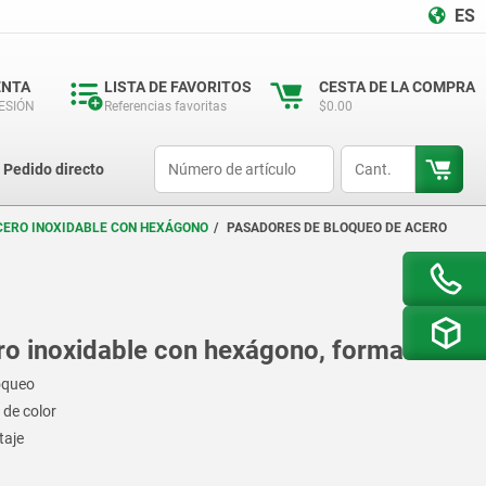
ES
ENTA
LISTA DE FAVORITOS
CESTA DE LA COMPRA
SESIÓN
Referencias favoritas
$0.00
productCode
qty
Pedido directo
CERO INOXIDABLE CON HEXÁGONO
PASADORES DE BLOQUEO DE ACERO
o inoxidable con hexágono, forma B
loqueo
 de color
taje