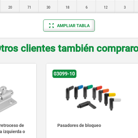
20
71
30
18
6
12
3
AMPLIAR TABLA
tros clientes también comprar
03099-19
s de bloqueo
Pasadores de bloqueo de a
cuadrado