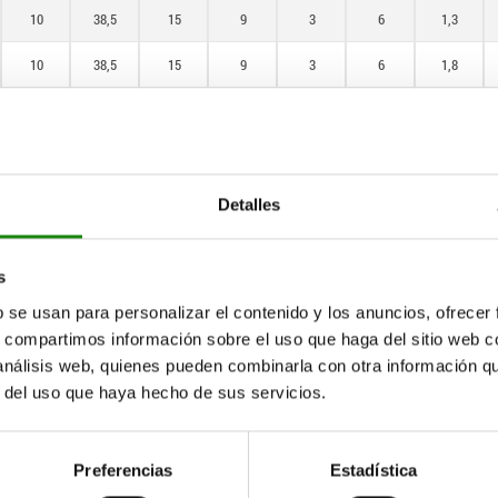
10
38,5
15
9
3
6
1,3
10
38,5
15
9
3
6
1,8
10
38,5
15
9
3
6
1
10
38,5
15
9
3
6
1,3
10
38,5
15
9
3
6
1,8
Detalles
12
47,4
19
10,8
3,6
8
1,3
s
12
47,4
19
10,8
3,6
8
1,8
b se usan para personalizar el contenido y los anuncios, ofrecer
12
47,4
19
10,8
3,6
8
2,3
s, compartimos información sobre el uso que haga del sitio web 
 análisis web, quienes pueden combinarla con otra información q
12
47,4
19
10,8
3,6
8
1,3
r del uso que haya hecho de sus servicios.
12
47,4
19
10,8
3,6
8
1,8
Preferencias
Estadística
12
47,4
19
10,8
3,6
8
2,3