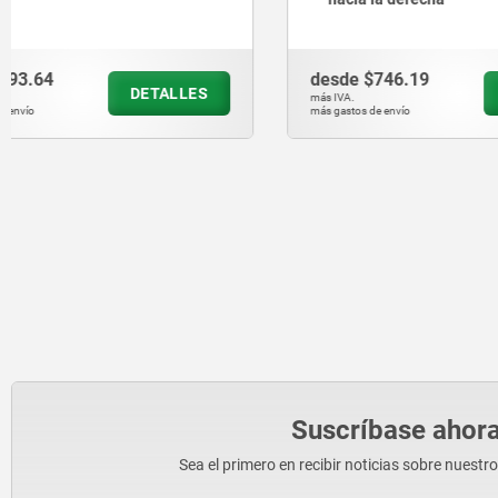
desde
$746.19
desde
$32
DETALLES
más IVA.
más IVA.
más gastos de envío
más gastos de en
Suscríbase ahora
Sea el primero en recibir noticias sobre nuestr