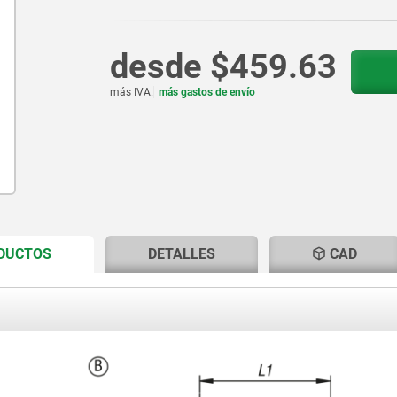
desde
$459.63
más IVA.
más gastos de envío
CURRENT
CURRENT
ODUCTOS
DETALLES
CAD
TAB:
TAB: