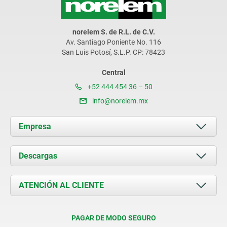
norelem S. de R.L. de C.V.
Av. Santiago Poniente No. 116
San Luis Potosí, S.L.P. CP: 78423
Central
+52 444 454 36 – 50
info@norelem.mx
Empresa
Acerca de nosotros
Descargas
Novedades
Documents
ATENCIÓN AL CLIENTE
Contacto
Condiciones de entrega
PAGAR DE MODO SEGURO