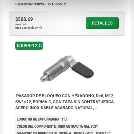
Referencia:
03099-12-1060512
$508.69
DETALLES
más IVA.
más gastos de envío
03099-12 C
PASADOR DE BLOQUEO CON HÉXAGONO, D=6, M12,
SW1=12, FORMA:C, CON TAPA SIN CONTRATUERCA,
ACERO INOXIDABLE ACABADO NATURAL,
COMP:TERMOPLÁSTICO GRIS ANTRACITA RAL7021
LONGITUD DE EMPUÑADURA=31,1
COLOR DEL COMPONENTE=GRIS ANTRACITA RAL 7021
DIÁMETRO DE PERNO DE SUJECIÓ=6
ROSCA=M12
FORMA=C