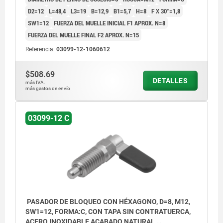
D2=12
L=48,4
L3=19
B=12,9
B1=5,7
H=8
F X 30°=1,8
SW1=12
FUERZA DEL MUELLE INICIAL F1 APROX. N=8
FUERZA DEL MUELLE FINAL F2 APROX. N=15
Referencia:
03099-12-1060612
$508.69
DETALLES
más IVA.
más gastos de envío
03099-12 C
PASADOR DE BLOQUEO CON HÉXAGONO, D=8, M12,
SW1=12, FORMA:C, CON TAPA SIN CONTRATUERCA,
ACERO INOXIDABLE ACABADO NATURAL,