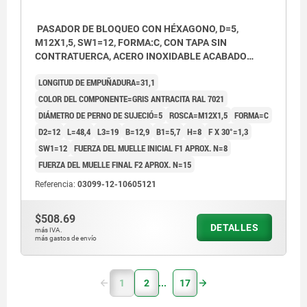
PASADOR DE BLOQUEO CON HÉXAGONO, D=5,
M12X1,5, SW1=12, FORMA:C, CON TAPA SIN
CONTRATUERCA, ACERO INOXIDABLE ACABADO
NATURAL, COMP:TERMOPLÁSTICO GRIS ANTRACITA
LONGITUD DE EMPUÑADURA=31,1
RAL7021
COLOR DEL COMPONENTE=GRIS ANTRACITA RAL 7021
DIÁMETRO DE PERNO DE SUJECIÓ=5
ROSCA=M12X1,5
FORMA=C
D2=12
L=48,4
L3=19
B=12,9
B1=5,7
H=8
F X 30°=1,3
SW1=12
FUERZA DEL MUELLE INICIAL F1 APROX. N=8
FUERZA DEL MUELLE FINAL F2 APROX. N=15
Referencia:
03099-12-10605121
$508.69
DETALLES
más IVA.
más gastos de envío
1
2
17