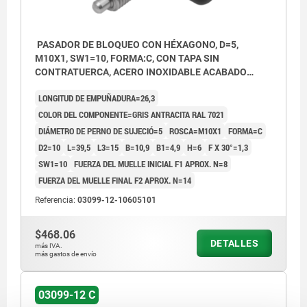
PASADOR DE BLOQUEO CON HÉXAGONO, D=5,
M10X1, SW1=10, FORMA:C, CON TAPA SIN
CONTRATUERCA, ACERO INOXIDABLE ACABADO
NATURAL, COMP:TERMOPLÁSTICO GRIS ANTRACITA
LONGITUD DE EMPUÑADURA=26,3
RAL7021
COLOR DEL COMPONENTE=GRIS ANTRACITA RAL 7021
DIÁMETRO DE PERNO DE SUJECIÓ=5
ROSCA=M10X1
FORMA=C
D2=10
L=39,5
L3=15
B=10,9
B1=4,9
H=6
F X 30°=1,3
SW1=10
FUERZA DEL MUELLE INICIAL F1 APROX. N=8
FUERZA DEL MUELLE FINAL F2 APROX. N=14
Referencia:
03099-12-10605101
$468.06
DETALLES
más IVA.
más gastos de envío
03099-12 C