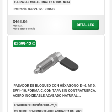
FUERZA DEL MUELLE FINAL F2 APROX. N=14
Referencia:
03099-12-1060510
$468.06
DETALLES
más IVA.
más gastos de envío
03099-12 C
PASADOR DE BLOQUEO CON HÉXAGONO, D=6, M10,
SW1=10, FORMA:C, CON TAPA SIN CONTRATUERCA,
ACERO INOXIDABLE ACABADO NATURAL,
COMP:TERMOPLÁSTICO GRIS ANTRACITA RAL7021
LONGITUD DE EMPUÑADURA=26,3
COLOR DEL COMPONENTE=GRIS ANTRACITA RAL 7021