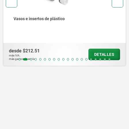
Piñones dobles de 3/4" x 7/16" DIN ISO 606, listos para
montaje
desde
$993.90
DETALLES
más IVA.
más gastos de envío