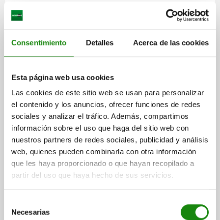
Consentimiento
Detalles
Acerca de las cookies
PASADOR DE BLOQUEO CON HÉXAGONO, D=6,
Esta página web usa cookies
M10X1, SW1=10, FORMA:C, CON TAPA SIN
Las cookies de este sitio web se usan para personalizar
CONTRATUERCA, ACERO INOXIDABLE ACABADO
NATURAL, COMP:TERMOPLÁSTICO GRIS ANTRACITA
el contenido y los anuncios, ofrecer funciones de redes
LONGITUD DE EMPUÑADURA=26,3
RAL7021
sociales y analizar el tráfico. Además, compartimos
COLOR DEL COMPONENTE=GRIS ANTRACITA RAL 7021
información sobre el uso que haga del sitio web con
DIÁMETRO DE PERNO DE SUJECIÓ=6
ROSCA=M10X1
FORMA=C
nuestros partners de redes sociales, publicidad y análisis
D2=10
L=39,5
L3=15
B=10,9
B1=4,9
H=6
F X 30°=1,8
web, quienes pueden combinarla con otra información
SW1=10
FUERZA DEL MUELLE INICIAL F1 APROX. N=8
que les haya proporcionado o que hayan recopilado a
FUERZA DEL MUELLE FINAL F2 APROX. N=14
partir del uso que haya hecho de sus servicios.
Referencia:
03099-12-10606101
Selección
$468.06
Necesarias
de
DETALLES
más IVA.