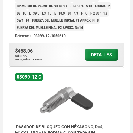
DIÁMETRO DE PERNO DE SUJECIÓ=6
ROSCA=M10
FORMA=C
D2=10
L=39,5
L3=15
B=10,9
B1=4,9
H=6
F X 30°=1,8
SW1=10
FUERZA DEL MUELLE INICIAL F1 APROX. N=8
FUERZA DEL MUELLE FINAL F2 APROX. N=14
Referencia:
03099-12-1060610
$468.06
DETALLES
más IVA.
más gastos de envío
03099-12 C
PASADOR DE BLOQUEO CON HÉXAGONO, D=4,
M10X1, SW1=10, FORMA:C, CON TAPA SIN