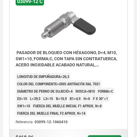
03099-12 C
PASADOR DE BLOQUEO CON HÉXAGONO, D=4, M10,
SW1=10, FORMA:C, CON TAPA SIN CONTRATUERCA,
ACERO INOXIDABLE ACABADO NATURAL,
COMP:TERMOPLÁSTICO GRIS ANTRACITA RAL7021
LONGITUD DE EMPUÑADURA=26,3
COLOR DEL COMPONENTE=GRIS ANTRACITA RAL 7021
DIÁMETRO DE PERNO DE SUJECIÓ=4
ROSCA=M10
FORMA=C
D2=10
L=39,5
L3=15
B=10,9
B1=4,9
H=6
F X 30°=1
SW1=10
FUERZA DEL MUELLE INICIAL F1 APROX. N=8
FUERZA DEL MUELLE FINAL F2 APROX. N=14
Referencia:
03099-12-1060410
Forma A: sin tapa de pestillo ni tuerca.
Forma B: sin tapa de pestillo con tuerca.