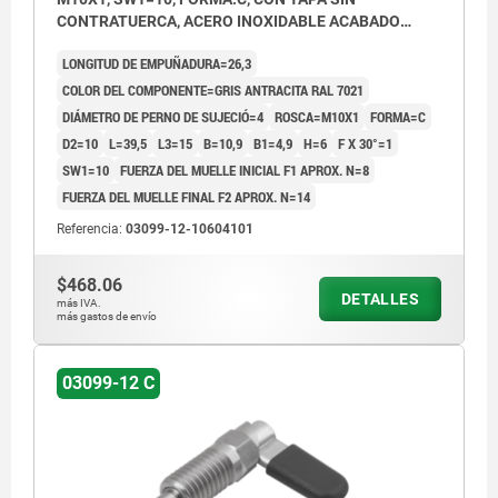
CONTRATUERCA, ACERO INOXIDABLE ACABADO
NATURAL, COMP:TERMOPLÁSTICO GRIS ANTRACITA
LONGITUD DE EMPUÑADURA=26,3
RAL7021
COLOR DEL COMPONENTE=GRIS ANTRACITA RAL 7021
DIÁMETRO DE PERNO DE SUJECIÓ=4
ROSCA=M10X1
FORMA=C
D2=10
L=39,5
L3=15
B=10,9
B1=4,9
H=6
F X 30°=1
SW1=10
FUERZA DEL MUELLE INICIAL F1 APROX. N=8
FUERZA DEL MUELLE FINAL F2 APROX. N=14
Referencia:
03099-12-10604101
$468.06
DETALLES
más IVA.
más gastos de envío
03099-12 C