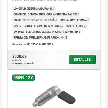
COMP:TERMOPLÁSTICO GRIS ANTRACITA RAL7021
LONGITUD DE EMPUÑADURA=31,1
COLOR DEL COMPONENTE=GRIS ANTRACITA RAL 7021
DIÁMETRO DE PERNO DE SUJECIÓ=8
ROSCA=M12
FORMA=C
D2=12
L=48,4
L3=19
B=12,9
B1=5,7
H=8
F X 30°=2,3
SW1=12
FUERZA DEL MUELLE INICIAL F1 APROX. N=8
FUERZA DEL MUELLE FINAL F2 APROX. N=15
Referencia:
03099-12-1060812
$508.69
DETALLES
más IVA.
más gastos de envío
03099-12 C