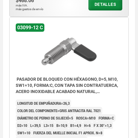
$468.06
DETALLES
Forma C: con tapa de pestillo sin tuerca.
más IVA.
más gastos de envío
Forma D: con tapa de pestillo con tuerca.
03099-12 C
PASADOR DE BLOQUEO CON HÉXAGONO, D=5, M10,
SW1=10, FORMA:C, CON TAPA SIN CONTRATUERCA,
ACERO INOXIDABLE ACABADO NATURAL,
COMP:TERMOPLÁSTICO GRIS ANTRACITA RAL7021
LONGITUD DE EMPUÑADURA=26,3
COLOR DEL COMPONENTE=GRIS ANTRACITA RAL 7021
DIÁMETRO DE PERNO DE SUJECIÓ=5
ROSCA=M10
FORMA=C
D2=10
L=39,5
L3=15
B=10,9
B1=4,9
H=6
F X 30°=1,3
SW1=10
FUERZA DEL MUELLE INICIAL F1 APROX. N=8