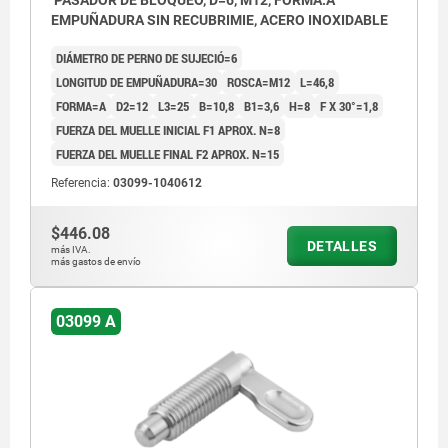
PASADOR DE BLOQUEO, D=6, M12, FORMA:A
EMPUÑADURA SIN RECUBRIMIE, ACERO INOXIDABLE
DIÁMETRO DE PERNO DE SUJECIÓ=6
LONGITUD DE EMPUÑADURA=30
ROSCA=M12
L=46,8
FORMA=A
D2=12
L3=25
B=10,8
B1=3,6
H=8
F X 30°=1,8
FUERZA DEL MUELLE INICIAL F1 APROX. N=8
FUERZA DEL MUELLE FINAL F2 APROX. N=15
Referencia:
03099-1040612
$446.08
DETALLES
más IVA.
más gastos de envío
03099 A