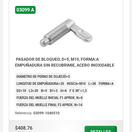
03099 A
PASADOR DE BLOQUEO, D=5, M10, FORMA:A
EMPUÑADURA SIN RECUBRIMIE, ACERO INOXIDABLE
DIÁMETRO DE PERNO DE SUJECIÓ=5
LONGITUD DE EMPUÑADURA=25
ROSCA=M10
L=38
FORMA=A
D2=10
L3=20
B=9
B1=3
H=6
F X 30°=1,3
FUERZA DEL MUELLE INICIAL F1 APROX. N=8
FUERZA DEL MUELLE FINAL F2 APROX. N=14
Referencia:
03099-1040510
$408.76
DETALLES