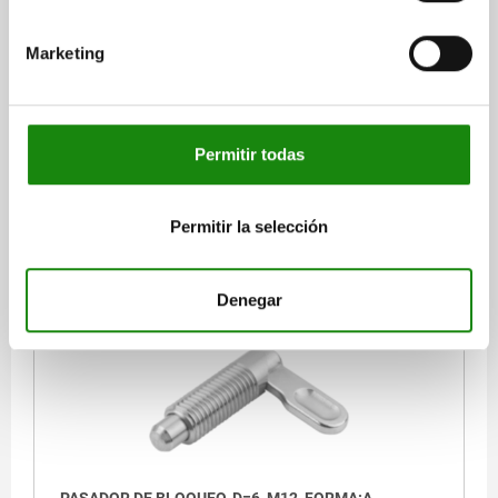
DIÁMETRO DE PERNO DE SUJECIÓ=5
LONGITUD DE EMPUÑADURA=30
ROSCA=M12
L=46,8
Marketing
FORMA=A
D2=12
L3=25
B=10,8
B1=3,6
H=8
F X 30°=1,3
FUERZA DEL MUELLE INICIAL F1 APROX. N=8
FUERZA DEL MUELLE FINAL F2 APROX. N=15
Permitir todas
Referencia:
03099-1040512
$446.08
Permitir la selección
DETALLES
más IVA.
más gastos de envío
Denegar
03099 A