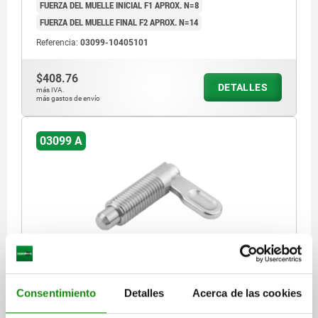
FUERZA DEL MUELLE INICIAL F1 APROX. N=8
FUERZA DEL MUELLE FINAL F2 APROX. N=14
Referencia:
03099-10405101
$408.76
DETALLES
más IVA.
más gastos de envío
03099 A
PASADOR DE BLOQUEO, D=6, M10X1, FORMA:A
EMPUÑADURA SIN RECUBRIMIE, ACERO INOXIDABLE
Consentimiento
Detalles
Acerca de las cookies
DIÁMETRO DE PERNO DE SUJECIÓ=6
LONGITUD DE EMPUÑADURA=25
ROSCA=M10X1
L=38