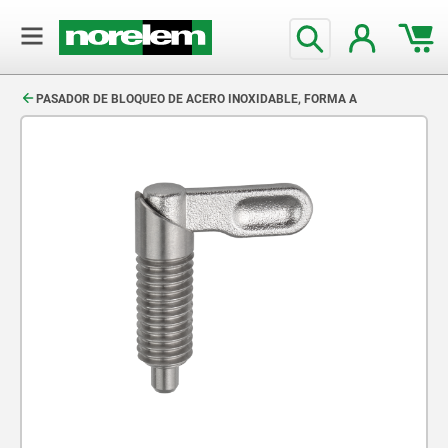
text.skipToContent
text.skipToNavigation
PASADOR DE BLOQUEO DE ACERO INOXIDABLE, FORMA A