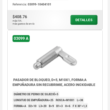
Referencia:
03099-10404101
$408.76
DETALLES
más IVA.
más gastos de envío
03099 A
PASADOR DE BLOQUEO, D=5, M10X1, FORMA:A
EMPUÑADURA SIN RECUBRIMIE, ACERO INOXIDABLE
DIÁMETRO DE PERNO DE SUJECIÓ=5
LONGITUD DE EMPUÑADURA=25
ROSCA=M10X1
L=38
FORMA=A
D2=10
L3=20
B=9
B1=3
H=6
F X 30°=1,3