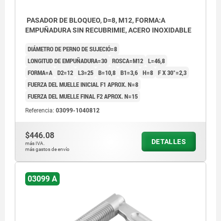
PASADOR DE BLOQUEO, D=8, M12, FORMA:A
EMPUÑADURA SIN RECUBRIMIE, ACERO INOXIDABLE
DIÁMETRO DE PERNO DE SUJECIÓ=8
LONGITUD DE EMPUÑADURA=30
ROSCA=M12
L=46,8
FORMA=A
D2=12
L3=25
B=10,8
B1=3,6
H=8
F X 30°=2,3
FUERZA DEL MUELLE INICIAL F1 APROX. N=8
FUERZA DEL MUELLE FINAL F2 APROX. N=15
Referencia:
03099-1040812
$446.08
DETALLES
más IVA.
más gastos de envío
03099 A