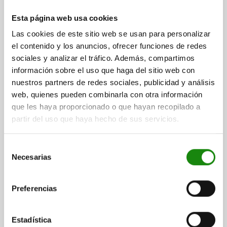
FORMA=A
D2=10
L3=20
B=9
B1=3
H=6
F X 30°=1,8
Esta página web usa cookies
FUERZA DEL MUELLE INICIAL F1 APROX. N=8
Las cookies de este sitio web se usan para personalizar
FUERZA DEL MUELLE FINAL F2 APROX. N=14
el contenido y los anuncios, ofrecer funciones de redes
Referencia:
03099-10406101
sociales y analizar el tráfico. Además, compartimos
información sobre el uso que haga del sitio web con
$408.76
nuestros partners de redes sociales, publicidad y análisis
DETALLES
más IVA.
más gastos de envío
web, quienes pueden combinarla con otra información
que les haya proporcionado o que hayan recopilado a
partir del uso que haya hecho de sus servicios.
03099 A
Selección
Necesarias
de
consentimiento
Preferencias
PASADOR DE BLOQUEO, D=5, M12, FORMA:A
EMPUÑADURA SIN RECUBRIMIE, ACERO INOXIDABLE
Estadística