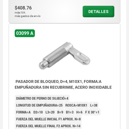
$408.76
DETALLES
más IVA.
más gastos de envío
03099 A
PASADOR DE BLOQUEO, D=4, M10X1, FORMA:A
EMPUÑADURA SIN RECUBRIMIE, ACERO INOXIDABLE
DIÁMETRO DE PERNO DE SUJECIÓ=4
LONGITUD DE EMPUÑADURA=25
ROSCA=M10X1
L=38
FORMA=A
D2=10
L3=20
B=9
B1=3
H=6
F X 30°=1
FUERZA DEL MUELLE INICIAL F1 APROX. N=8
FUERZA DEL MUELLE FINAL F2 APROX. N=14