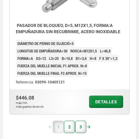
PASADOR DE BLOQUEO, D=5, M12X1,5, FORMA:A
EMPUÑADURA SIN RECUBRIMIE, ACERO INOXIDABLE
DIÁMETRO DE PERNO DE SUJECIÓ=5
LONGITUD DE EMPUÑADURA=30
ROSCA=M12X1,5
L=46,8
FORMA=A
D2=12
L3=25
B=10,8
B1=3,6
H=8
F X 30°=1,3
FUERZA DEL MUELLE INICIAL F1 APROX. N=8
FUERZA DEL MUELLE FINAL F2 APROX. N=15
Referencia:
03099-10405121
$446.08
DETALLES
más IVA.
más gastos de envío
1
2
3