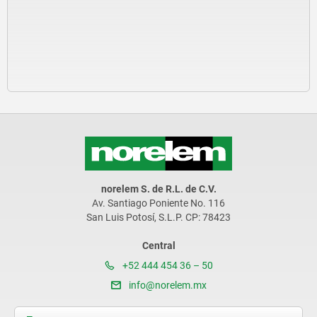
norelem S. de R.L. de C.V.
Av. Santiago Poniente No. 116
San Luis Potosí, S.L.P. CP: 78423
Central
+52 444 454 36 – 50
info@norelem.mx