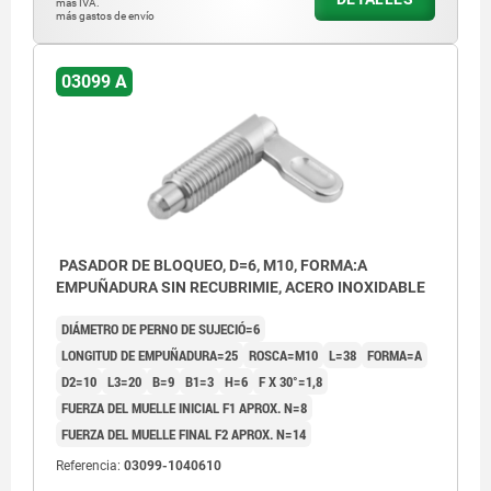
más IVA.
más gastos de envío
03099 A
PASADOR DE BLOQUEO, D=6, M10, FORMA:A
EMPUÑADURA SIN RECUBRIMIE, ACERO INOXIDABLE
DIÁMETRO DE PERNO DE SUJECIÓ=6
LONGITUD DE EMPUÑADURA=25
ROSCA=M10
L=38
FORMA=A
D2=10
L3=20
B=9
B1=3
H=6
F X 30°=1,8
FUERZA DEL MUELLE INICIAL F1 APROX. N=8
FUERZA DEL MUELLE FINAL F2 APROX. N=14
Referencia:
03099-1040610