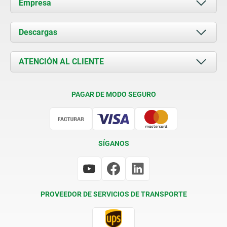
Empresa
Acerca de nosotros
Descargas
Novedades
Documents
ATENCIÓN AL CLIENTE
Contacto
Condiciones de entrega
PAGAR DE MODO SEGURO
Certificación
SÍGANOS
PROVEEDOR DE SERVICIOS DE TRANSPORTE