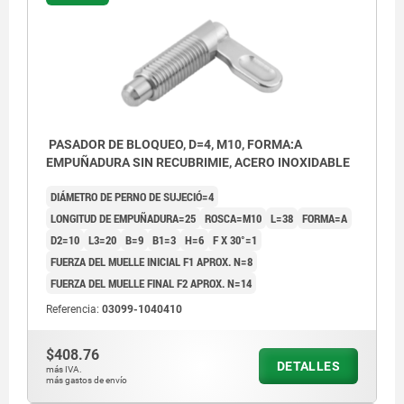
PASADOR DE BLOQUEO, D=4, M10, FORMA:A
EMPUÑADURA SIN RECUBRIMIE, ACERO INOXIDABLE
DIÁMETRO DE PERNO DE SUJECIÓ=4
LONGITUD DE EMPUÑADURA=25
ROSCA=M10
L=38
FORMA=A
D2=10
L3=20
B=9
B1=3
H=6
F X 30°=1
FUERZA DEL MUELLE INICIAL F1 APROX. N=8
FUERZA DEL MUELLE FINAL F2 APROX. N=14
Referencia:
03099-1040410
$408.76
DETALLES
más IVA.
más gastos de envío