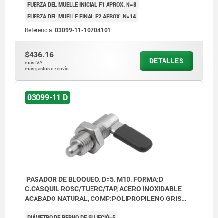
FUERZA DEL MUELLE INICIAL F1 APROX. N=8
FUERZA DEL MUELLE FINAL F2 APROX. N=14
Referencia:
03099-11-10704101
$436.16
DETALLES
más IVA.
más gastos de envío
03099-11 D
PASADOR DE BLOQUEO, D=5, M10, FORMA:D
C.CASQUIL ROSC/TUERC/TAP, ACERO INOXIDABLE
ACABADO NATURAL, COMP:POLIPROPILENO GRIS
ANTRACITA RAL7021
DIÁMETRO DE PERNO DE SUJECIÓ=5