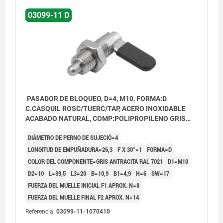
03099-11 D
PASADOR DE BLOQUEO, D=4, M10, FORMA:D
C.CASQUIL ROSC/TUERC/TAP, ACERO INOXIDABLE
ACABADO NATURAL, COMP:POLIPROPILENO GRIS
ANTRACITA RAL7021
DIÁMETRO DE PERNO DE SUJECIÓ=4
LONGITUD DE EMPUÑADURA=26,3
F X 30°=1
FORMA=D
COLOR DEL COMPONENTE=GRIS ANTRACITA RAL 7021
D1=M10
D2=10
L=39,5
L3=20
B=10,9
B1=4,9
H=6
SW=17
FUERZA DEL MUELLE INICIAL F1 APROX. N=8
FUERZA DEL MUELLE FINAL F2 APROX. N=14
Referencia:
03099-11-1070410