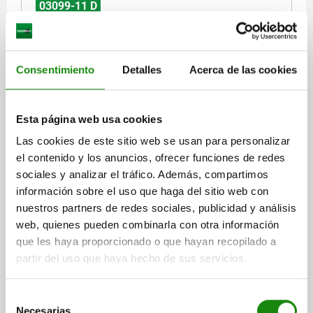
03099-11 D
Consentimiento
Detalles
Acerca de las cookies
Esta página web usa cookies
PASADOR DE BLOQUEO, D=6, M10X1, FORMA:D
C.CASQUIL ROSC/TUERC/TAP, ACERO INOXIDABLE
Las cookies de este sitio web se usan para personalizar
ACABADO NATURAL, COMP:POLIPROPILENO GRIS
el contenido y los anuncios, ofrecer funciones de redes
ANTRACITA RAL7021
sociales y analizar el tráfico. Además, compartimos
DIÁMETRO DE PERNO DE SUJECIÓ=6
información sobre el uso que haga del sitio web con
LONGITUD DE EMPUÑADURA=26,3
F X 30°=1,8
FORMA=D
nuestros partners de redes sociales, publicidad y análisis
COLOR DEL COMPONENTE=GRIS ANTRACITA RAL 7021
D1=M10X1
web, quienes pueden combinarla con otra información
D2=10
L=39,5
L3=20
B=10,9
B1=4,9
H=6
SW=17
que les haya proporcionado o que hayan recopilado a
FUERZA DEL MUELLE INICIAL F1 APROX. N=8
partir del uso que haya hecho de sus servicios.
FUERZA DEL MUELLE FINAL F2 APROX. N=14
Referencia:
03099-11-10706101
Selección
Necesarias