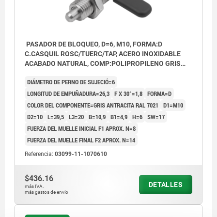
PASADOR DE BLOQUEO, D=6, M10, FORMA:D
C.CASQUIL ROSC/TUERC/TAP, ACERO INOXIDABLE
ACABADO NATURAL, COMP:POLIPROPILENO GRIS
ANTRACITA RAL7021
DIÁMETRO DE PERNO DE SUJECIÓ=6
LONGITUD DE EMPUÑADURA=26,3
F X 30°=1,8
FORMA=D
COLOR DEL COMPONENTE=GRIS ANTRACITA RAL 7021
D1=M10
D2=10
L=39,5
L3=20
B=10,9
B1=4,9
H=6
SW=17
FUERZA DEL MUELLE INICIAL F1 APROX. N=8
FUERZA DEL MUELLE FINAL F2 APROX. N=14
Referencia:
03099-11-1070610
$436.16
DETALLES
más IVA.
más gastos de envío