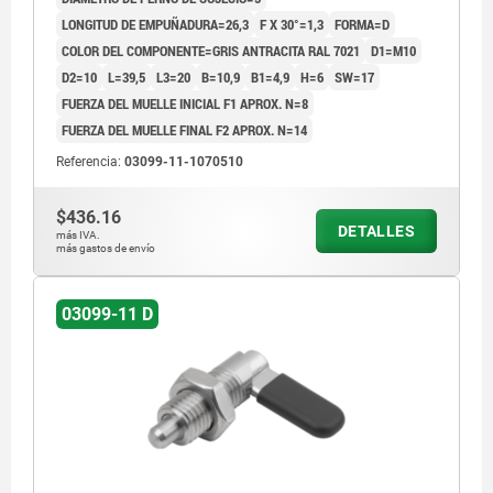
LONGITUD DE EMPUÑADURA=26,3
F X 30°=1,3
FORMA=D
COLOR DEL COMPONENTE=GRIS ANTRACITA RAL 7021
D1=M10
D2=10
L=39,5
L3=20
B=10,9
B1=4,9
H=6
SW=17
FUERZA DEL MUELLE INICIAL F1 APROX. N=8
FUERZA DEL MUELLE FINAL F2 APROX. N=14
Referencia:
03099-11-1070510
$436.16
DETALLES
más IVA.
más gastos de envío
03099-11 D