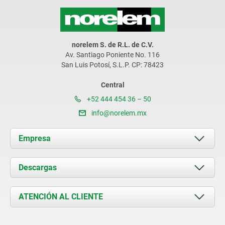
norelem S. de R.L. de C.V.
Av. Santiago Poniente No. 116
San Luis Potosí, S.L.P. CP: 78423
Central
+52 444 454 36 – 50
info@norelem.mx
Empresa
Acerca de nosotros
Descargas
Novedades
Documents
ATENCIÓN AL CLIENTE
Contacto
Condiciones de entrega