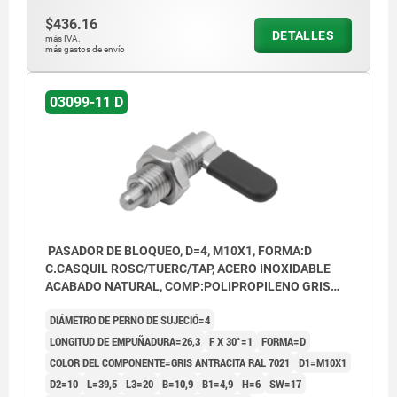
$436.16
DETALLES
más IVA.
más gastos de envío
03099-11 D
PASADOR DE BLOQUEO, D=4, M10X1, FORMA:D
C.CASQUIL ROSC/TUERC/TAP, ACERO INOXIDABLE
ACABADO NATURAL, COMP:POLIPROPILENO GRIS
ANTRACITA RAL7021
DIÁMETRO DE PERNO DE SUJECIÓ=4
LONGITUD DE EMPUÑADURA=26,3
F X 30°=1
FORMA=D
COLOR DEL COMPONENTE=GRIS ANTRACITA RAL 7021
D1=M10X1
D2=10
L=39,5
L3=20
B=10,9
B1=4,9
H=6
SW=17