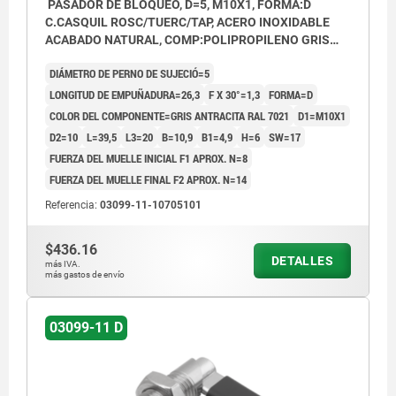
PASADOR DE BLOQUEO, D=5, M10X1, FORMA:D
C.CASQUIL ROSC/TUERC/TAP, ACERO INOXIDABLE
ACABADO NATURAL, COMP:POLIPROPILENO GRIS
ANTRACITA RAL7021
DIÁMETRO DE PERNO DE SUJECIÓ=5
LONGITUD DE EMPUÑADURA=26,3
F X 30°=1,3
FORMA=D
COLOR DEL COMPONENTE=GRIS ANTRACITA RAL 7021
D1=M10X1
D2=10
L=39,5
L3=20
B=10,9
B1=4,9
H=6
SW=17
FUERZA DEL MUELLE INICIAL F1 APROX. N=8
FUERZA DEL MUELLE FINAL F2 APROX. N=14
Referencia:
03099-11-10705101
$436.16
DETALLES
más IVA.
más gastos de envío
03099-11 D