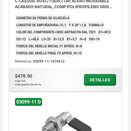
C.CASQUIL ROSC/TUERC/TAP, ACERO INOXIDABLE
ACABADO NATURAL, COMP:POLIPROPILENO GRIS
ANTRACITA RAL7021
DIÁMETRO DE PERNO DE SUJECIÓ=6
LONGITUD DE EMPUÑADURA=31,1
F X 30°=1,8
FORMA=D
COLOR DEL COMPONENTE=GRIS ANTRACITA RAL 7021
D1=M12
D2=12
L=48,4
L3=25
B=12,9
B1=5,7
H=8
SW=19
FUERZA DEL MUELLE INICIAL F1 APROX. N=8
FUERZA DEL MUELLE FINAL F2 APROX. N=15
Referencia:
03099-11-1070612
$478.90
DETALLES
más IVA.
más gastos de envío
03099-11 D