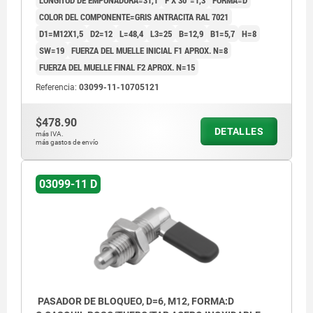
LONGITUD DE EMPUÑADURA=31,1
F X 30°=1,3
FORMA=D
COLOR DEL COMPONENTE=GRIS ANTRACITA RAL 7021
D1=M12X1,5
D2=12
L=48,4
L3=25
B=12,9
B1=5,7
H=8
SW=19
FUERZA DEL MUELLE INICIAL F1 APROX. N=8
FUERZA DEL MUELLE FINAL F2 APROX. N=15
Referencia:
03099-11-10705121
$478.90
DETALLES
más IVA.
más gastos de envío
03099-11 D
PASADOR DE BLOQUEO, D=6, M12, FORMA:D