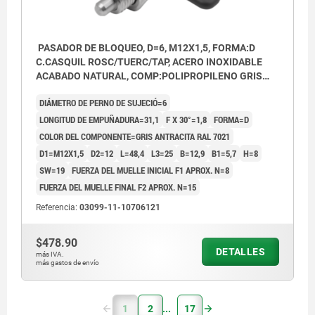
PASADOR DE BLOQUEO, D=6, M12X1,5, FORMA:D
C.CASQUIL ROSC/TUERC/TAP, ACERO INOXIDABLE
ACABADO NATURAL, COMP:POLIPROPILENO GRIS
ANTRACITA RAL7021
DIÁMETRO DE PERNO DE SUJECIÓ=6
LONGITUD DE EMPUÑADURA=31,1
F X 30°=1,8
FORMA=D
COLOR DEL COMPONENTE=GRIS ANTRACITA RAL 7021
D1=M12X1,5
D2=12
L=48,4
L3=25
B=12,9
B1=5,7
H=8
SW=19
FUERZA DEL MUELLE INICIAL F1 APROX. N=8
FUERZA DEL MUELLE FINAL F2 APROX. N=15
Referencia:
03099-11-10706121
$478.90
DETALLES
más IVA.
más gastos de envío
1
2
17