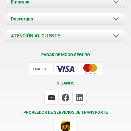
Empresa
Acerca de nosotros
Descargas
Novedades
Documents
ATENCIÓN AL CLIENTE
Contacto
Condiciones de entrega
PAGAR DE MODO SEGURO
Certificación
SÍGANOS
PROVEEDOR DE SERVICIOS DE TRANSPORTE