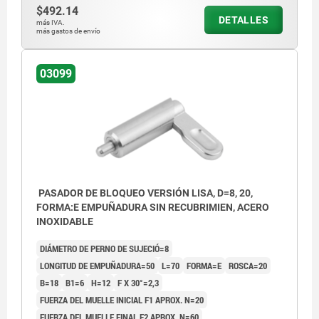
$492.14
DETALLES
más IVA.
más gastos de envío
03099
PASADOR DE BLOQUEO VERSIÓN LISA, D=8, 20,
FORMA:E EMPUÑADURA SIN RECUBRIMIEN, ACERO
INOXIDABLE
DIÁMETRO DE PERNO DE SUJECIÓ=8
LONGITUD DE EMPUÑADURA=50
L=70
FORMA=E
ROSCA=20
B=18
B1=6
H=12
F X 30°=2,3
FUERZA DEL MUELLE INICIAL F1 APROX. N=20
FUERZA DEL MUELLE FINAL F2 APROX. N=60