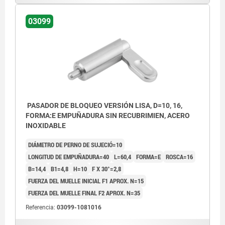
03099
PASADOR DE BLOQUEO VERSIÓN LISA, D=10, 16,
FORMA:E EMPUÑADURA SIN RECUBRIMIEN, ACERO
INOXIDABLE
DIÁMETRO DE PERNO DE SUJECIÓ=10
LONGITUD DE EMPUÑADURA=40
L=60,4
FORMA=E
ROSCA=16
B=14,4
B1=4,8
H=10
F X 30°=2,8
FUERZA DEL MUELLE INICIAL F1 APROX. N=15
FUERZA DEL MUELLE FINAL F2 APROX. N=35
Referencia:
03099-1081016