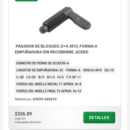
PASADOR DE BLOQUEO, D=4, M10, FORMA:A
EMPUÑADURA SIN RECUBRIMIE, ACERO
DIÁMETRO DE PERNO DE SUJECIÓ=4
LONGITUD DE EMPUÑADURA=25
FORMA=A
ROSCA=M10
D2=10
L=38
L3=20
B=9
B1=3
H=6
F X 30°=1
FUERZA DEL MUELLE INICIAL F1 APROX. N=8
FUERZA DEL MUELLE FINAL F2 APROX. N=14
Referencia:
03099-040410
Forma A: Empuñadura sin recubrimiento, sin
$326.89
DETALLES
más IVA.
tuerca
más gastos de envío