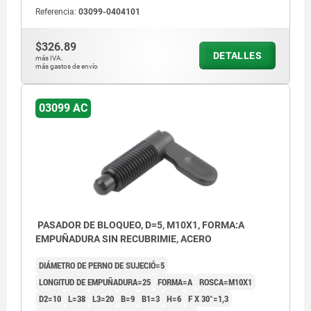
Referencia:
03099-0404101
$326.89
DETALLES
más IVA.
más gastos de envío
03099 AC
PASADOR DE BLOQUEO, D=5, M10X1, FORMA:A
EMPUÑADURA SIN RECUBRIMIE, ACERO
DIÁMETRO DE PERNO DE SUJECIÓ=5
LONGITUD DE EMPUÑADURA=25
FORMA=A
ROSCA=M10X1
D2=10
L=38
L3=20
B=9
B1=3
H=6
F X 30°=1,3