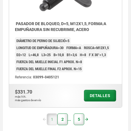
PASADOR DE BLOQUEO, D=5, M12X1,5, FORMA:A
EMPUÑADURA SIN RECUBRIMIE, ACERO
DIÁMETRO DE PERNO DE SUJECIÓ=5
LONGITUD DE EMPUÑADURA=30
FORMA=A
ROSCA=M12X1,5
D2=12
L=46,8
L3=25
B=10,8
B1=3,6
H=8
F X 30°=1,3
FUERZA DEL MUELLE INICIAL F1 APROX. N=8
FUERZA DEL MUELLE FINAL F2 APROX. N=15
Referencia:
03099-0405121
$331.70
DETALLES
más IVA.
más gastos de envío
1
2
5