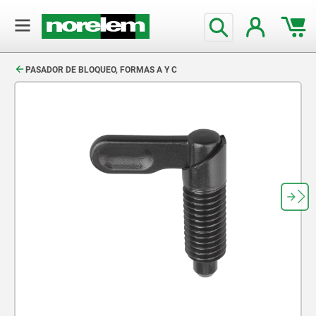
text.skipToContent
text.skipToNavigation
PASADOR DE BLOQUEO, FORMAS A Y C