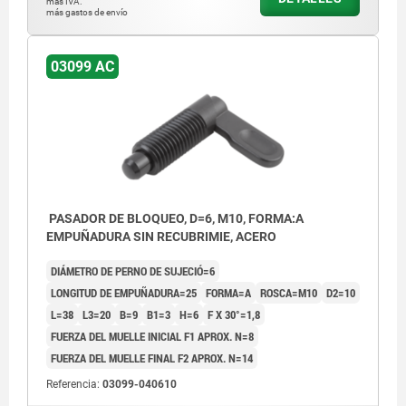
más IVA.
más gastos de envío
03099 AC
PASADOR DE BLOQUEO, D=6, M10, FORMA:A
EMPUÑADURA SIN RECUBRIMIE, ACERO
DIÁMETRO DE PERNO DE SUJECIÓ=6
LONGITUD DE EMPUÑADURA=25
FORMA=A
ROSCA=M10
D2=10
L=38
L3=20
B=9
B1=3
H=6
F X 30°=1,8
FUERZA DEL MUELLE INICIAL F1 APROX. N=8
FUERZA DEL MUELLE FINAL F2 APROX. N=14
Referencia:
03099-040610