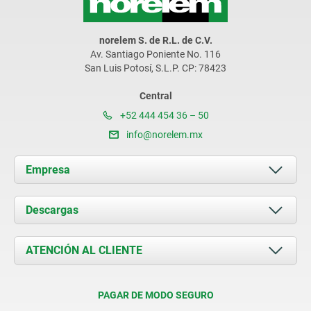
norelem S. de R.L. de C.V.
Av. Santiago Poniente No. 116
San Luis Potosí, S.L.P. CP: 78423
Central
+52 444 454 36 – 50
info@norelem.mx
Empresa
Acerca de nosotros
Descargas
Novedades
Documents
ATENCIÓN AL CLIENTE
Contacto
Condiciones de entrega
PAGAR DE MODO SEGURO
Certificación