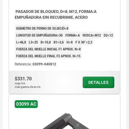
PASADOR DE BLOQUEO, D=8, M12, FORMA:A
EMPUÑADURA SIN RECUBRIMIE, ACERO
DIÁMETRO DE PERNO DE SUJECIÓ=8
LONGITUD DE EMPUÑADURA=30
FORMA=A
ROSCA=M12
D2=12
L=46,8
L3=25
B=10,8
B1=3,6
H=8
F X 30°=2,3
FUERZA DEL MUELLE INICIAL F1 APROX. N=8
FUERZA DEL MUELLE FINAL F2 APROX. N=15
Referencia:
03099-040812
$331.70
DETALLES
más IVA.
más gastos de envío
03099 AC