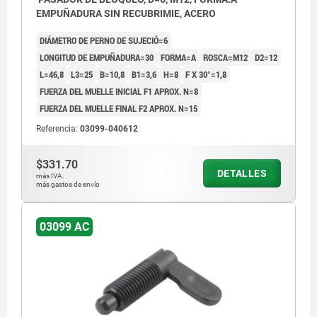
EMPUÑADURA SIN RECUBRIMIE, ACERO
DIÁMETRO DE PERNO DE SUJECIÓ=6
LONGITUD DE EMPUÑADURA=30
FORMA=A
ROSCA=M12
D2=12
L=46,8
L3=25
B=10,8
B1=3,6
H=8
F X 30°=1,8
FUERZA DEL MUELLE INICIAL F1 APROX. N=8
FUERZA DEL MUELLE FINAL F2 APROX. N=15
Referencia:
03099-040612
$331.70
DETALLES
más IVA.
más gastos de envío
03099 AC