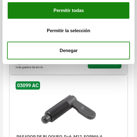
DIÁMETRO DE PERNO DE SUJECIÓ=5
Permitir todas
LONGITUD DE EMPUÑADURA=30
FORMA=A
ROSCA=M12
D2=12
L=46,8
L3=25
B=10,8
B1=3,6
H=8
F X 30°=1,3
FUERZA DEL MUELLE INICIAL F1 APROX. N=8
Permitir la selección
FUERZA DEL MUELLE FINAL F2 APROX. N=15
Referencia:
03099-040512
Denegar
$331.70
DETALLES
más IVA.
más gastos de envío
03099 AC
PASADOR DE BLOQUEO, D=6, M12, FORMA:A