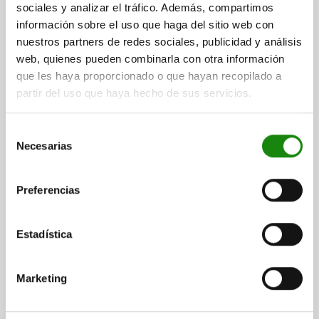
sociales y analizar el tráfico. Además, compartimos
D2=10
L=38
L3=20
B=9
B1=3
H=6
F X 30°=1,8
información sobre el uso que haga del sitio web con
FUERZA DEL MUELLE INICIAL F1 APROX. N=8
nuestros partners de redes sociales, publicidad y análisis
FUERZA DEL MUELLE FINAL F2 APROX. N=14
web, quienes pueden combinarla con otra información
Referencia:
03099-0406101
que les haya proporcionado o que hayan recopilado a
partir del uso que haya hecho de sus servicios.
$326.89
DETALLES
más IVA.
más gastos de envío
Selección
Necesarias
de
consentimiento
03099 AC
Preferencias
Estadística
Marketing
PASADOR DE BLOQUEO, D=5, M12, FORMA:A
EMPUÑADURA SIN RECUBRIMIE, ACERO