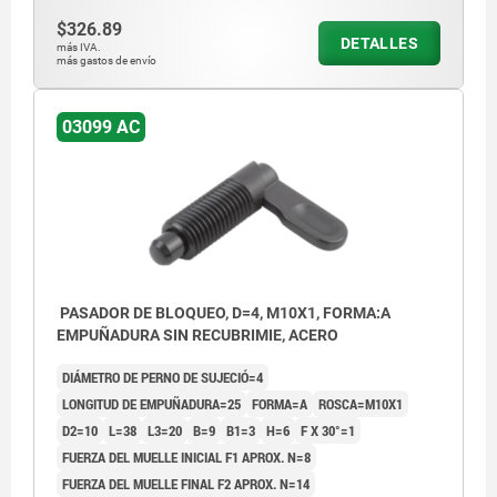
$326.89
DETALLES
más IVA.
más gastos de envío
03099 AC
PASADOR DE BLOQUEO, D=4, M10X1, FORMA:A
EMPUÑADURA SIN RECUBRIMIE, ACERO
DIÁMETRO DE PERNO DE SUJECIÓ=4
LONGITUD DE EMPUÑADURA=25
FORMA=A
ROSCA=M10X1
D2=10
L=38
L3=20
B=9
B1=3
H=6
F X 30°=1
FUERZA DEL MUELLE INICIAL F1 APROX. N=8
FUERZA DEL MUELLE FINAL F2 APROX. N=14