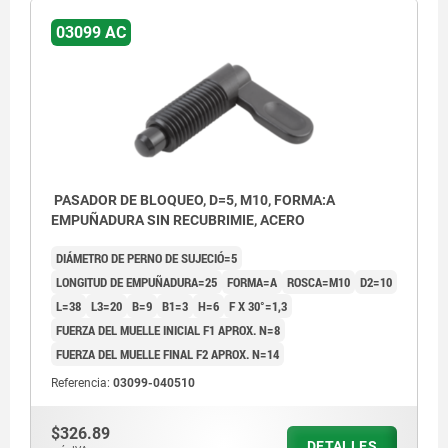
Forma C: Empuñadura con recubrimiento de
03099 AC
polvo, sin tuerca
PASADOR DE BLOQUEO, D=5, M10, FORMA:A
EMPUÑADURA SIN RECUBRIMIE, ACERO
DIÁMETRO DE PERNO DE SUJECIÓ=5
LONGITUD DE EMPUÑADURA=25
FORMA=A
ROSCA=M10
D2=10
L=38
L3=20
B=9
B1=3
H=6
F X 30°=1,3
FUERZA DEL MUELLE INICIAL F1 APROX. N=8
FUERZA DEL MUELLE FINAL F2 APROX. N=14
Referencia:
03099-040510
$326.89
DETALLES