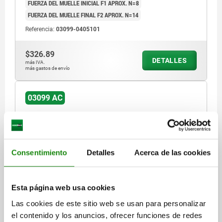
FUERZA DEL MUELLE INICIAL F1 APROX. N=8
FUERZA DEL MUELLE FINAL F2 APROX. N=14
Referencia:
03099-0405101
$326.89
DETALLES
más IVA.
más gastos de envío
03099 AC
Consentimiento
Detalles
Acerca de las cookies
PASADOR DE BLOQUEO, D=6, M10X1, FORMA:A
Esta página web usa cookies
EMPUÑADURA SIN RECUBRIMIE, ACERO
Las cookies de este sitio web se usan para personalizar
DIÁMETRO DE PERNO DE SUJECIÓ=6
el contenido y los anuncios, ofrecer funciones de redes
LONGITUD DE EMPUÑADURA=25
FORMA=A
ROSCA=M10X1