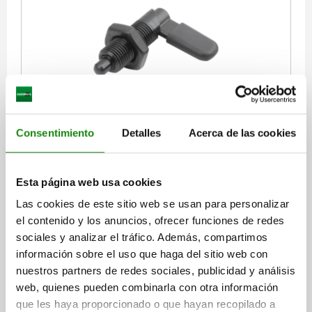
PASADOR DE BLOQUEO, D=6, M10X1, FORMA:D
C.CASQUIL ROSC/TUERC/TAP, ACERO BRUÑIDO,
COMP:POLIAMIDA GRIS ANTRACITA RAL7021
Consentimiento
Detalles
Acerca de las cookies
DIÁMETRO DE PERNO DE SUJECIÓ=6
LONGITUD DE EMPUÑADURA=26,3
F X 30°=1,8
FORMA=D
Esta página web usa cookies
COLOR DEL COMPONENTE=GRIS ANTRACITA RAL 7021
D1=M10X1
Las cookies de este sitio web se usan para personalizar
D2=10
L=39,5
L3=20
B=10,9
B1=4,9
H=6
SW=17
el contenido y los anuncios, ofrecer funciones de redes
FUERZA DEL MUELLE INICIAL F1 APROX. N=8
sociales y analizar el tráfico. Además, compartimos
FUERZA DEL MUELLE FINAL F2 APROX. N=14
información sobre el uso que haga del sitio web con
Referencia:
03099-11-0706101
nuestros partners de redes sociales, publicidad y análisis
web, quienes pueden combinarla con otra información
$341.94
que les haya proporcionado o que hayan recopilado a
DETALLES
más IVA.