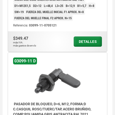
D1=M12X1,5
D2=12
L=48,4
L3=25
B=12,9
B1=5,7
H=8
SW=19
FUERZA DEL MUELLE INICIAL F1 APROX. N=8
FUERZA DEL MUELLE FINAL F2 APROX. N=15
Referencia:
03099-11-0705121
$349.47
DETALLES
más IVA.
más gastos de envío
03099-11 D
PASADOR DE BLOQUEO, D=6, M12, FORMA:D
C.CASQUIL ROSC/TUERC/TAP, ACERO BRUÑIDO,
COMP:POLIAMIDA GRIS ANTRACITA RAL7021