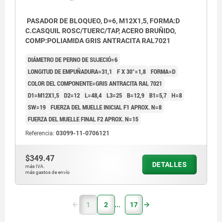
PASADOR DE BLOQUEO, D=6, M12X1,5, FORMA:D
C.CASQUIL ROSC/TUERC/TAP, ACERO BRUÑIDO,
COMP:POLIAMIDA GRIS ANTRACITA RAL7021
DIÁMETRO DE PERNO DE SUJECIÓ=6
LONGITUD DE EMPUÑADURA=31,1
F X 30°=1,8
FORMA=D
COLOR DEL COMPONENTE=GRIS ANTRACITA RAL 7021
D1=M12X1,5
D2=12
L=48,4
L3=25
B=12,9
B1=5,7
H=8
SW=19
FUERZA DEL MUELLE INICIAL F1 APROX. N=8
FUERZA DEL MUELLE FINAL F2 APROX. N=15
Referencia:
03099-11-0706121
$349.47
DETALLES
más IVA.
más gastos de envío
1
2
17