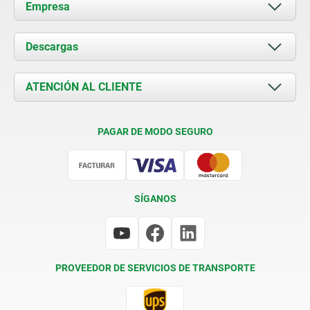
Empresa
Acerca de nosotros
Descargas
Novedades
Documents
ATENCIÓN AL CLIENTE
Contacto
Condiciones de entrega
PAGAR DE MODO SEGURO
Certificación
SÍGANOS
PROVEEDOR DE SERVICIOS DE TRANSPORTE