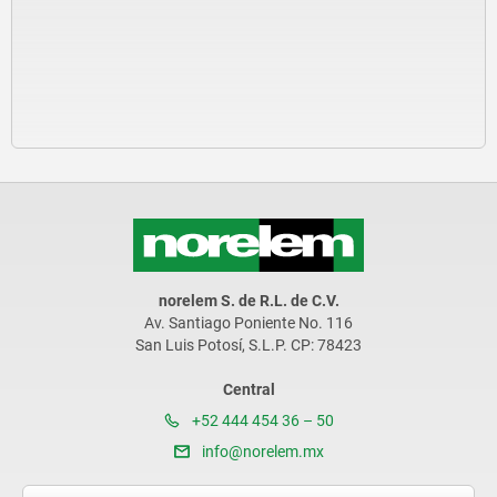
norelem S. de R.L. de C.V.
Av. Santiago Poniente No. 116
San Luis Potosí, S.L.P. CP: 78423
Central
+52 444 454 36 – 50
info@norelem.mx