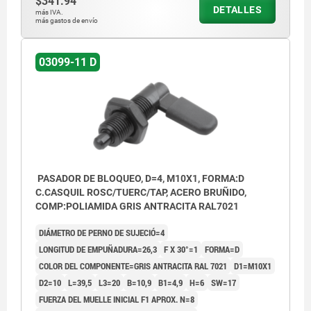
$341.94
DETALLES
más IVA.
más gastos de envío
03099-11 D
PASADOR DE BLOQUEO, D=4, M10X1, FORMA:D
C.CASQUIL ROSC/TUERC/TAP, ACERO BRUÑIDO,
COMP:POLIAMIDA GRIS ANTRACITA RAL7021
DIÁMETRO DE PERNO DE SUJECIÓ=4
LONGITUD DE EMPUÑADURA=26,3
F X 30°=1
FORMA=D
COLOR DEL COMPONENTE=GRIS ANTRACITA RAL 7021
D1=M10X1
D2=10
L=39,5
L3=20
B=10,9
B1=4,9
H=6
SW=17
FUERZA DEL MUELLE INICIAL F1 APROX. N=8