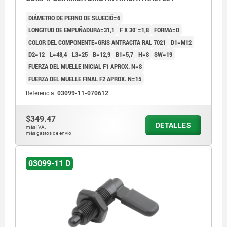
DIÁMETRO DE PERNO DE SUJECIÓ=6
LONGITUD DE EMPUÑADURA=31,1
F X 30°=1,8
FORMA=D
COLOR DEL COMPONENTE=GRIS ANTRACITA RAL 7021
D1=M12
D2=12
L=48,4
L3=25
B=12,9
B1=5,7
H=8
SW=19
FUERZA DEL MUELLE INICIAL F1 APROX. N=8
FUERZA DEL MUELLE FINAL F2 APROX. N=15
Referencia:
03099-11-070612
$349.47
DETALLES
más IVA.
más gastos de envío
03099-11 D