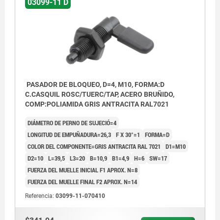
03099-11 D
PASADOR DE BLOQUEO, D=4, M10, FORMA:D
C.CASQUIL ROSC/TUERC/TAP, ACERO BRUÑIDO,
COMP:POLIAMIDA GRIS ANTRACITA RAL7021
DIÁMETRO DE PERNO DE SUJECIÓ=4
LONGITUD DE EMPUÑADURA=26,3
F X 30°=1
FORMA=D
COLOR DEL COMPONENTE=GRIS ANTRACITA RAL 7021
D1=M10
D2=10
L=39,5
L3=20
B=10,9
B1=4,9
H=6
SW=17
FUERZA DEL MUELLE INICIAL F1 APROX. N=8
FUERZA DEL MUELLE FINAL F2 APROX. N=14
Referencia:
03099-11-070410