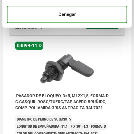
Referencia:
03099-11-070512
Denegar
$349.47
DETALLES
más IVA.
más gastos de envío
03099-11 D
PASADOR DE BLOQUEO, D=5, M12X1,5, FORMA:D
C.CASQUIL ROSC/TUERC/TAP, ACERO BRUÑIDO,
COMP:POLIAMIDA GRIS ANTRACITA RAL7021
DIÁMETRO DE PERNO DE SUJECIÓ=5
LONGITUD DE EMPUÑADURA=31,1
F X 30°=1,3
FORMA=D
COLOR DEL COMPONENTE=GRIS ANTRACITA RAL 7021