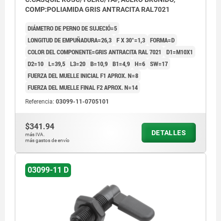
COMP:POLIAMIDA GRIS ANTRACITA RAL7021
DIÁMETRO DE PERNO DE SUJECIÓ=5
LONGITUD DE EMPUÑADURA=26,3
F X 30°=1,3
FORMA=D
COLOR DEL COMPONENTE=GRIS ANTRACITA RAL 7021
D1=M10X1
D2=10
L=39,5
L3=20
B=10,9
B1=4,9
H=6
SW=17
FUERZA DEL MUELLE INICIAL F1 APROX. N=8
FUERZA DEL MUELLE FINAL F2 APROX. N=14
Referencia:
03099-11-0705101
$341.94
DETALLES
más IVA.
más gastos de envío
03099-11 D