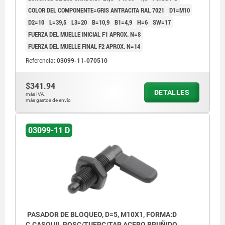
COLOR DEL COMPONENTE=GRIS ANTRACITA RAL 7021
D1=M10
D2=10
L=39,5
L3=20
B=10,9
B1=4,9
H=6
SW=17
FUERZA DEL MUELLE INICIAL F1 APROX. N=8
FUERZA DEL MUELLE FINAL F2 APROX. N=14
Referencia:
03099-11-070510
$341.94
DETALLES
más IVA.
más gastos de envío
03099-11 D
PASADOR DE BLOQUEO, D=5, M10X1, FORMA:D
C.CASQUIL ROSC/TUERC/TAP, ACERO BRUÑIDO,