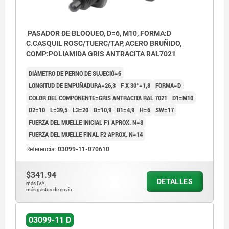
PASADOR DE BLOQUEO, D=6, M10, FORMA:D
C.CASQUIL ROSC/TUERC/TAP, ACERO BRUÑIDO,
COMP:POLIAMIDA GRIS ANTRACITA RAL7021
DIÁMETRO DE PERNO DE SUJECIÓ=6
LONGITUD DE EMPUÑADURA=26,3
F X 30°=1,8
FORMA=D
COLOR DEL COMPONENTE=GRIS ANTRACITA RAL 7021
D1=M10
D2=10
L=39,5
L3=20
B=10,9
B1=4,9
H=6
SW=17
FUERZA DEL MUELLE INICIAL F1 APROX. N=8
FUERZA DEL MUELLE FINAL F2 APROX. N=14
Referencia:
03099-11-070610
$341.94
DETALLES
más IVA.
más gastos de envío
03099-11 D