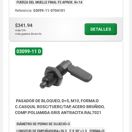
FUERZA DEL MUELLE FINAL F2 APROX. N=14
Referencia:
03099-11-0704101
$341.94
DETALLES
más IVA.
más gastos de envío
03099-11 D
PASADOR DE BLOQUEO, D=5, M10, FORMA:D
C.CASQUIL ROSC/TUERC/TAP, ACERO BRUÑIDO,
COMP:POLIAMIDA GRIS ANTRACITA RAL7021
DIÁMETRO DE PERNO DE SUJECIÓ=5
LONGITUD DE EMPUÑADURA=26,3
F X 30°=1,3
FORMA=D