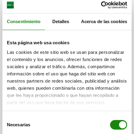
Consentimiento
Detalles
Acerca de las cookies
PESTILLO CON MUELLE DE RETROCESO FORMA:B
Esta página web usa cookies
PESTILLO HACIA ABAJO L=73,5, B=56, ACERO
Las cookies de este sitio web se usan para personalizar
INOXIDABLE 1.4301
el contenido y los anuncios, ofrecer funciones de redes
D=5,5
L1=20
FORMA=B
sociales y analizar el tráfico. Además, compartimos
MODELO DE FORMA=PESTILLO HACIA ABAJO
ANCHURA=56
información sobre el uso que haga del sitio web con
B1=30
C=2,7
D1=12
D2=10
ALTURA=29,7
H1=7,35
nuestros partners de redes sociales, publicidad y análisis
CARRERA S=13
LONGITUD=73,5
L2=10
L3=22
L4=12
web, quienes pueden combinarla con otra información
que les haya proporcionado o que hayan recopilado a
Referencia:
03102-15-17356
partir del uso que haya hecho de sus servicios.
$807.59
DETALLES
más IVA.
Selección
más gastos de envío
Necesarias
de
consentimiento