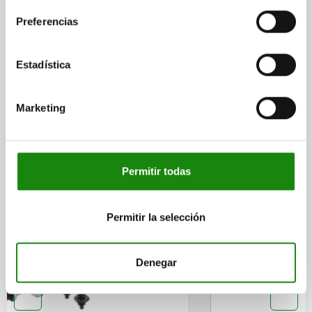
Preferencias
DETALLES
CAD
Estadística
DESCARGAS
Marketing
Otros clientes también
compraron
Permitir todas
Permitir la selección
03099-13
Denegar