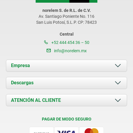
norelem S. de R.L. de C.V.
Av. Santiago Poniente No. 116
San Luis Potosí, S.L.P. CP: 78423
Central
+52 444 454 36 – 50
info@norelem.mx
Empresa
Acerca de nosotros
Descargas
Novedades
Documents
ATENCIÓN AL CLIENTE
Contacto
Condiciones de entrega
PAGAR DE MODO SEGURO
Certificación