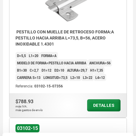
PESTILLO CON MUELLE DE RETROCESO FORMA:A
PESTILLO HACIA ARRIBA L=73,5, B=56, ACERO
INOXIDABLE 1.4301
D=5,5
L1=20
FORMA=A
MODELO DE FORMA=PESTILLO HACIA ARRIBA
ANCHURA=56
B1=30
C=2,7
D1=12
D2=10
ALTURA=29,7
H1=7,35
CARRERA S=13
LONGITUD=73,5
L2=10
L3=22
L4=12
Referencia:
03102-15-07356
$788.93
DETALLES
más IVA.
más gastos de envío
03102-15