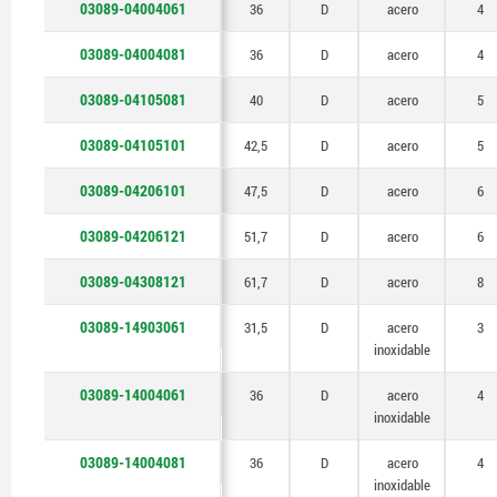
03089-04004061
36
D
acero
4
03089-04004081
36
D
acero
4
03089-04105081
40
D
acero
5
03089-04105101
42,5
D
acero
5
03089-04206101
47,5
D
acero
6
03089-04206121
51,7
D
acero
6
03089-04308121
61,7
D
acero
8
03089-14903061
31,5
D
acero
3
inoxidable
03089-14004061
36
D
acero
4
inoxidable
03089-14004081
36
D
acero
4
inoxidable