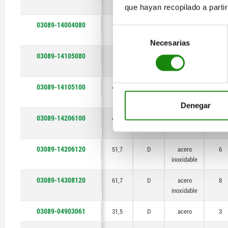
inoxidable
que hayan recopilado a parti
03089-14004080
36
D
acero
4
Selección
inoxidable
Necesarias
de
consentimiento
03089-14105080
40
D
acero
5
inoxidable
03089-14105100
42,5
D
acero
5
inoxidable
Denegar
03089-14206100
47,5
D
acero
6
inoxidable
03089-14206120
51,7
D
acero
6
inoxidable
03089-14308120
61,7
D
acero
8
inoxidable
03089-04903061
31,5
D
acero
3