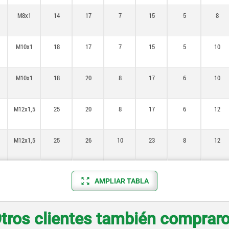
M8x1
14
17
7
15
5
8
M10x1
18
17
7
15
5
10
M10x1
18
20
8
17
6
10
M12x1,5
25
20
8
17
6
12
M12x1,5
25
26
10
23
8
12
AMPLIAR TABLA
tros clientes también comprar