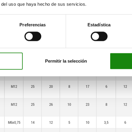
r del uso que haya hecho de sus servicios.
M8
14
15
6
13
4
8
Preferencias
Estadística
M8
14
17
7
15
5
8
M10
18
17
7
15
5
10
Permitir la selección
M10
18
20
8
17
6
10
M12
25
20
8
17
6
12
M12
25
26
10
23
8
12
M6x0,75
14
12
5
10
3,5
6