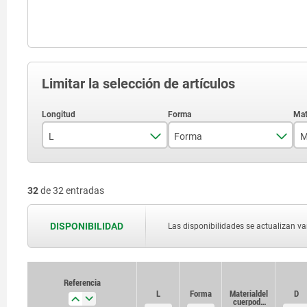
Limitar la selección de artículos
L
Forma
31,5
D
32
de 32 entradas
36
40
DISPONIBILIDAD
Las disponibilidades se actualizan var
42,5
47,5
Referencia
Referencia
L
L
Forma
Forma
Material del
Material del
D
D
51,7
cuerpo de
cuerpo de