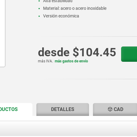
Alta estabilidad
Material: acero o acero inoxidable
Versión económica
desde
$104.45
más IVA.
más gastos de envío
CURRENT
CURRENT
ODUCTOS
DETALLES
CAD
TAB:
TAB: