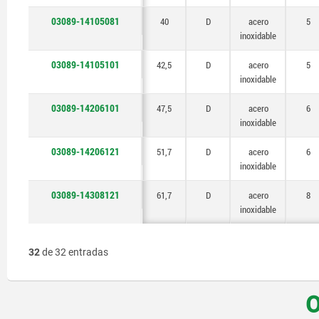
03089-14105081
40
D
acero
5
inoxidable
03089-14105101
42,5
D
acero
5
inoxidable
03089-14206101
47,5
D
acero
6
inoxidable
03089-14206121
51,7
D
acero
6
inoxidable
03089-14308121
61,7
D
acero
8
inoxidable
32
de 32 entradas
O