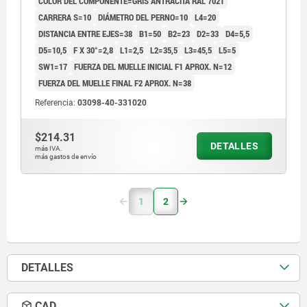
COLOR DEL COMPONENTE=GRIS ANTRACITA RAL 7021
CARRERA S=10
DIÁMETRO DEL PERNO=10
L4=20
DISTANCIA ENTRE EJES=38
B1=50
B2=23
D2=33
D4=5,5
D5=10,5
F X 30°=2,8
L1=2,5
L2=35,5
L3=45,5
L5=5
SW1=17
FUERZA DEL MUELLE INICIAL F1 APROX. N=12
FUERZA DEL MUELLE FINAL F2 APROX. N=38
Referencia:
03098-40-331020
$214.31
DETALLES
más IVA.
más gastos de envío
1
2
DETALLES
CAD