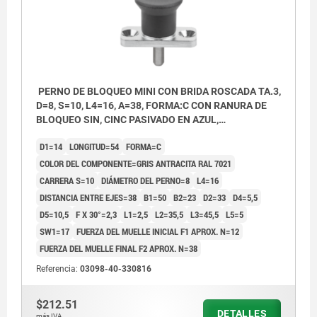
PERNO DE BLOQUEO MINI CON BRIDA ROSCADA TA.3,
D=8, S=10, L4=16, A=38, FORMA:C CON RANURA DE
BLOQUEO SIN, CINC PASIVADO EN AZUL,
COMP:TERMOPLÁSTICO GRIS ANTRACITA RAL7021
D1=14
LONGITUD=54
FORMA=C
COLOR DEL COMPONENTE=GRIS ANTRACITA RAL 7021
CARRERA S=10
DIÁMETRO DEL PERNO=8
L4=16
DISTANCIA ENTRE EJES=38
B1=50
B2=23
D2=33
D4=5,5
D5=10,5
F X 30°=2,3
L1=2,5
L2=35,5
L3=45,5
L5=5
SW1=17
FUERZA DEL MUELLE INICIAL F1 APROX. N=12
FUERZA DEL MUELLE FINAL F2 APROX. N=38
Referencia:
03098-40-330816
$212.51
DETALLES
más IVA.