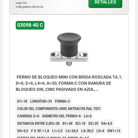
DETALLES
más IVA.
más gastos de envío
03098-40 C
PERNO DE BLOQUEO MINI CON BRIDA ROSCADA TA.1,
D=6, S=6, L4=6, A=30, FORMA:C CON RANURA DE
BLOQUEO SIN, CINC PASIVADO EN AZUL,
COMP:TERMOPLÁSTICO GRIS ANTRACITA RAL7021
D1=10
LONGITUD=33
FORMA=C
COLOR DEL COMPONENTE=GRIS ANTRACITA RAL 7021
CARRERA S=6
DIÁMETRO DEL PERNO=6
L4=6
DISTANCIA ENTRE EJES=30
B1=40
B2=18
D2=25
D4=4,5
D5=9,5
F X 30°=1,8
L1=2,5
L2=24,5
L3=30,5
L5=4
SW1=13
FUERZA DEL MUELLE INICIAL F1 APROX. N=4,5