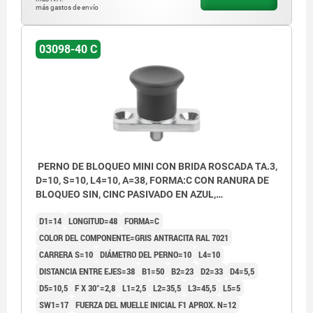
más gastos de envío
03098-40 C
PERNO DE BLOQUEO MINI CON BRIDA ROSCADA TA.3,
D=10, S=10, L4=10, A=38, FORMA:C CON RANURA DE
BLOQUEO SIN, CINC PASIVADO EN AZUL,
COMP:TERMOPLÁSTICO GRIS ANTRACITA RAL7021
D1=14
LONGITUD=48
FORMA=C
COLOR DEL COMPONENTE=GRIS ANTRACITA RAL 7021
CARRERA S=10
DIÁMETRO DEL PERNO=10
L4=10
DISTANCIA ENTRE EJES=38
B1=50
B2=23
D2=33
D4=5,5
D5=10,5
F X 30°=2,8
L1=2,5
L2=35,5
L3=45,5
L5=5
SW1=17
FUERZA DEL MUELLE INICIAL F1 APROX. N=12