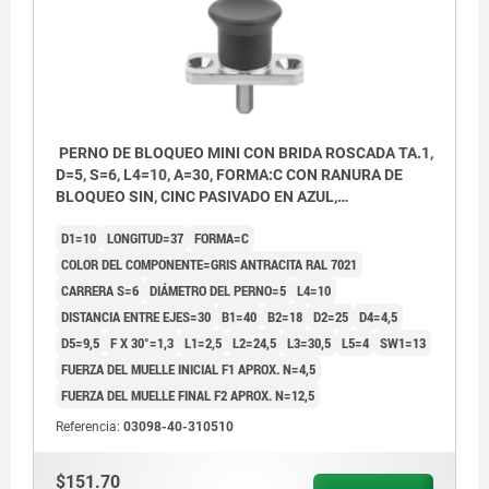
PERNO DE BLOQUEO MINI CON BRIDA ROSCADA TA.1,
D=5, S=6, L4=10, A=30, FORMA:C CON RANURA DE
BLOQUEO SIN, CINC PASIVADO EN AZUL,
COMP:TERMOPLÁSTICO GRIS ANTRACITA RAL7021
D1=10
LONGITUD=37
FORMA=C
COLOR DEL COMPONENTE=GRIS ANTRACITA RAL 7021
CARRERA S=6
DIÁMETRO DEL PERNO=5
L4=10
DISTANCIA ENTRE EJES=30
B1=40
B2=18
D2=25
D4=4,5
D5=9,5
F X 30°=1,3
L1=2,5
L2=24,5
L3=30,5
L5=4
SW1=13
FUERZA DEL MUELLE INICIAL F1 APROX. N=4,5
FUERZA DEL MUELLE FINAL F2 APROX. N=12,5
Referencia:
03098-40-310510
$151.70