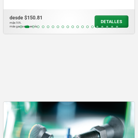
desde
$140.27
DETALLES
más IVA.
más gastos de envío