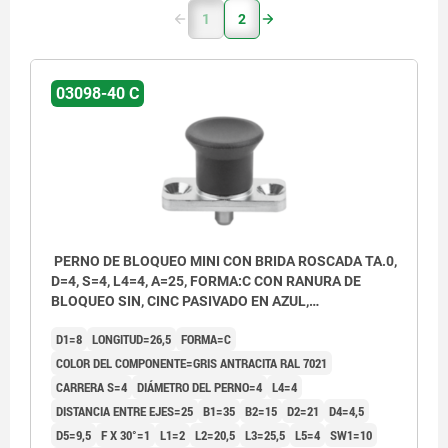
1
2
03098-40 C
PERNO DE BLOQUEO MINI CON BRIDA ROSCADA TA.0,
D=4, S=4, L4=4, A=25, FORMA:C CON RANURA DE
BLOQUEO SIN, CINC PASIVADO EN AZUL,
COMP:TERMOPLÁSTICO GRIS ANTRACITA RAL7021
D1=8
LONGITUD=26,5
FORMA=C
COLOR DEL COMPONENTE=GRIS ANTRACITA RAL 7021
CARRERA S=4
DIÁMETRO DEL PERNO=4
L4=4
DISTANCIA ENTRE EJES=25
B1=35
B2=15
D2=21
D4=4,5
D5=9,5
F X 30°=1
L1=2
L2=20,5
L3=25,5
L5=4
SW1=10