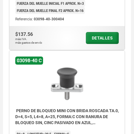
FUERZA DEL MUELLE INICIAL F1 APROX. N=3
FUERZA DEL MUELLE FINAL F2 APROX. N=16
Referencia:
03098-40-300404
$137.56
DETALLES
más IVA.
más gastos de envío
03098-40 C
PERNO DE BLOQUEO MINI CON BRIDA ROSCADA TA.0,
D=4, S=5, L4=8, A=25, FORMA:C CON RANURA DE
BLOQUEO SIN, CINC PASIVADO EN AZUL,
COMP:TERMOPLÁSTICO GRIS ANTRACITA RAL7021
D1=8
LONGITUD=30,5
FORMA=C