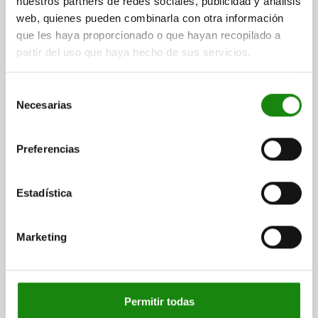
nuestros partners de redes sociales, publicidad y análisis
COLOR DEL COMPONENTE=GRIS ANTRACITA RAL 7021
web, quienes pueden combinarla con otra información
CARRERA S=6
DIÁMETRO DEL PERNO=6
L4=12
que les haya proporcionado o que hayan recopilado a
DISTANCIA ENTRE EJES=30
B1=40
B2=18
D2=25
D4=4,5
partir del uso que haya hecho de sus servicios.
D5=9,5
F X 30°=1,8
L1=2,5
L2=24,5
L3=30,5
L5=4
SW1=13
FUERZA DEL MUELLE INICIAL F1 APROX. N=4,5
Selección
FUERZA DEL MUELLE FINAL F2 APROX. N=12,5
Necesarias
de
Referencia:
03098-40-310612
consentimiento
Preferencias
$153.82
DETALLES
más IVA.
más gastos de envío
Estadística
03098-40 C
Marketing
Permitir todas