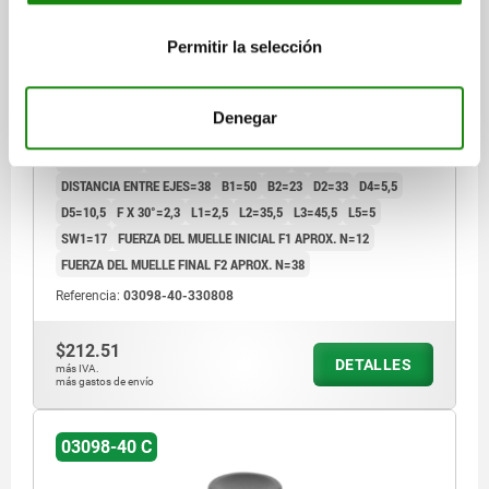
PERNO DE BLOQUEO MINI CON BRIDA ROSCADA TA.3,
D=8, S=8, L4=8, A=38, FORMA:C CON RANURA DE
Permitir la selección
BLOQUEO SIN, CINC PASIVADO EN AZUL,
COMP:TERMOPLÁSTICO GRIS ANTRACITA RAL7021
D1=14
LONGITUD=46
FORMA=C
Denegar
COLOR DEL COMPONENTE=GRIS ANTRACITA RAL 7021
CARRERA S=8
DIÁMETRO DEL PERNO=8
L4=8
DISTANCIA ENTRE EJES=38
B1=50
B2=23
D2=33
D4=5,5
D5=10,5
F X 30°=2,3
L1=2,5
L2=35,5
L3=45,5
L5=5
SW1=17
FUERZA DEL MUELLE INICIAL F1 APROX. N=12
FUERZA DEL MUELLE FINAL F2 APROX. N=38
Referencia:
03098-40-330808
$212.51
DETALLES
más IVA.
más gastos de envío
03098-40 C