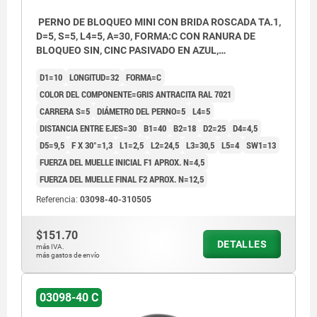
PERNO DE BLOQUEO MINI CON BRIDA ROSCADA TA.1,
D=5, S=5, L4=5, A=30, FORMA:C CON RANURA DE
BLOQUEO SIN, CINC PASIVADO EN AZUL,
COMP:TERMOPLÁSTICO GRIS ANTRACITA RAL7021
D1=10
LONGITUD=32
FORMA=C
COLOR DEL COMPONENTE=GRIS ANTRACITA RAL 7021
CARRERA S=5
DIÁMETRO DEL PERNO=5
L4=5
DISTANCIA ENTRE EJES=30
B1=40
B2=18
D2=25
D4=4,5
D5=9,5
F X 30°=1,3
L1=2,5
L2=24,5
L3=30,5
L5=4
SW1=13
FUERZA DEL MUELLE INICIAL F1 APROX. N=4,5
FUERZA DEL MUELLE FINAL F2 APROX. N=12,5
Referencia:
03098-40-310505
$151.70
DETALLES
más IVA.
más gastos de envío
03098-40 C