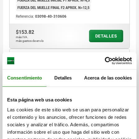
FUERZA DEL MUELLE FINAL F2 APROX. N=12,5
Referencia:
03098-40-310606
$153.82
DETALLES
más IVA.
más gastos de envío
03098-40 C
Consentimiento
Detalles
Acerca de las cookies
Esta página web usa cookies
Las cookies de este sitio web se usan para personalizar
PERNO DE BLOQUEO MINI CON BRIDA ROSCADA TA.1,
el contenido y los anuncios, ofrecer funciones de redes
D=6, S=6, L4=12, A=30, FORMA:C CON RANURA DE
BLOQUEO SIN, CINC PASIVADO EN AZUL,
sociales y analizar el tráfico. Además, compartimos
COMP:TERMOPLÁSTICO GRIS ANTRACITA RAL7021
información sobre el uso que haga del sitio web con
D1=10
LONGITUD=39
FORMA=C