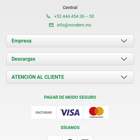
Central
+52 444 454 36 – 50
info@norelem.mx
Empresa
Acerca de nosotros
Descargas
Novedades
Documents
ATENCIÓN AL CLIENTE
Contacto
Condiciones de entrega
PAGAR DE MODO SEGURO
Certificación
SÍGANOS