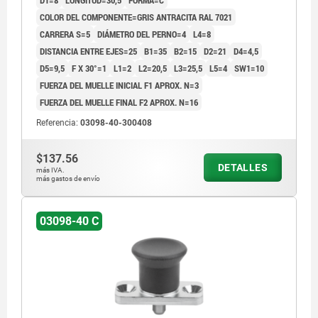
COLOR DEL COMPONENTE=GRIS ANTRACITA RAL 7021
CARRERA S=5
DIÁMETRO DEL PERNO=4
L4=8
DISTANCIA ENTRE EJES=25
B1=35
B2=15
D2=21
D4=4,5
D5=9,5
F X 30°=1
L1=2
L2=20,5
L3=25,5
L5=4
SW1=10
FUERZA DEL MUELLE INICIAL F1 APROX. N=3
FUERZA DEL MUELLE FINAL F2 APROX. N=16
Referencia:
03098-40-300408
$137.56
DETALLES
más IVA.
más gastos de envío
03098-40 C