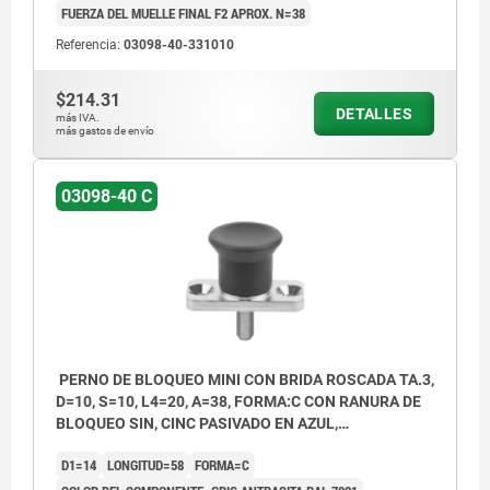
FUERZA DEL MUELLE FINAL F2 APROX. N=38
Referencia:
03098-40-331010
$214.31
DETALLES
más IVA.
más gastos de envío
03098-40 C
PERNO DE BLOQUEO MINI CON BRIDA ROSCADA TA.3,
D=10, S=10, L4=20, A=38, FORMA:C CON RANURA DE
BLOQUEO SIN, CINC PASIVADO EN AZUL,
COMP:TERMOPLÁSTICO GRIS ANTRACITA RAL7021
D1=14
LONGITUD=58
FORMA=C