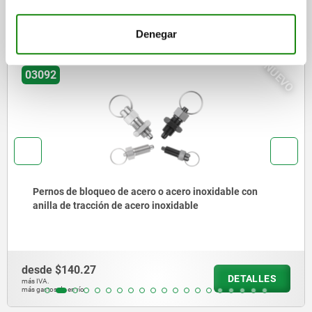
compraron
Denegar
NUEVO
03092
oxidable con
Pernos de bloqueo de acero o acero i
corta, con vástago roscado
desde
$204.99
DETALLES
más IVA.
más gastos de envío