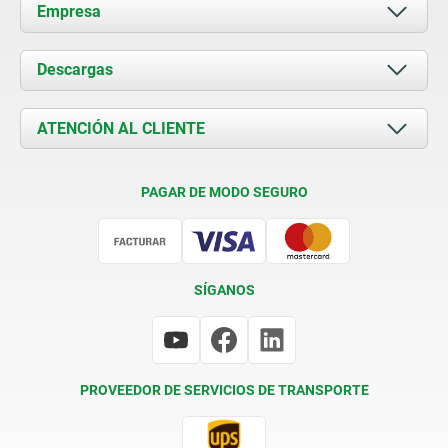
Empresa
Acerca de nosotros
Descargas
Novedades
Documents
ATENCIÓN AL CLIENTE
Contacto
Condiciones de entrega
PAGAR DE MODO SEGURO
Certificación
SÍGANOS
PROVEEDOR DE SERVICIOS DE TRANSPORTE