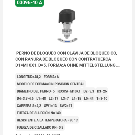
03096-40 A
PERNO DE BLOQUEO CON CLAVIJA DE BLOQUEO CÓ,
CON RANURA DE BLOQUEO CON CONTRATUERCA
D1=M10X1, D=5, FORMA:A OHNE MITTELSTELLUNG,
ACERO NIQUELADO, COMP:POLIAMIDA NEGRO
LONGITUD=48,2
FORMA=A
MODELO DE FORMA=SIN POSICIÓN CENTRAL
DIÁMETRO DEL PERNO=5
ROSCA=M10X1
D2=3,3
D3=26
D4=3,7-4,6
L1=48
L2=17
L3=7
L4=15
L5=44
T=8-10
CARRERA S=4,2
SW1=13
SW2=17
FUERZA DE SUJECIÓN N=140
RESISTENTE A LA TEMPERATURA =80 °C
FUERZA DE CIZALLADO KN=0,9