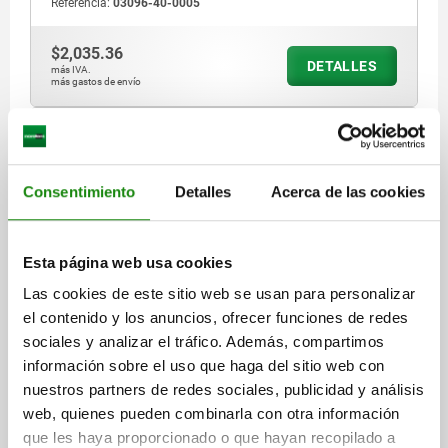
Referencia:
03096-40-0005
1) Montaje sin casquillo 03096-44
1) Monta
2) Placa roscada
2) Plac
$2,035.36
3) Placa de base
3) Placa
DETALLES
más IVA.
4) Marca de bloqueo
4) Marc
más gastos de envío
5) Posición ON
5) Posi
6) Posición OFF
6) Posi
7) Adhesivo
7) Adhe
03096-40 A
Consentimiento
Detalles
Acerca de las cookies
Esta página web usa cookies
Las cookies de este sitio web se usan para personalizar
PERNO DE BLOQUEO CON CLAVIJA DE BLOQUEO CÓ,
el contenido y los anuncios, ofrecer funciones de redes
CON RANURA DE BLOQUEO CON CONTRATUERCA
sociales y analizar el tráfico. Además, compartimos
D1=M12X1,5, D=7, FORMA:A OHNE
información sobre el uso que haga del sitio web con
MITTELSTELLUNG, ACERO NIQUELADO,
LONGITUD=57
FORMA=A
COMP:POLIAMIDA NEGRO
nuestros partners de redes sociales, publicidad y análisis
MODELO DE FORMA=SIN POSICIÓN CENTRAL
web, quienes pueden combinarla con otra información
DIÁMETRO DEL PERNO=7
ROSCA=M12X1,5
D2=4,9
D3=32
que les haya proporcionado o que hayan recopilado a