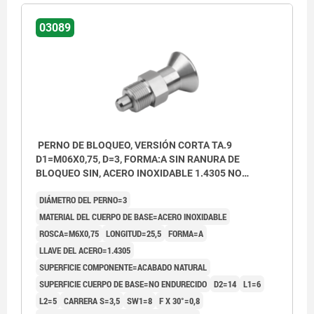
03089
PERNO DE BLOQUEO, VERSIÓN CORTA TA.9
D1=M06X0,75, D=3, FORMA:A SIN RANURA DE
BLOQUEO SIN, ACERO INOXIDABLE 1.4305 NO
ENDURECIDO, COMP:ACERO INOXIDABLE 1.4305
DIÁMETRO DEL PERNO=3
ACABADO NATURAL
MATERIAL DEL CUERPO DE BASE=ACERO INOXIDABLE
ROSCA=M6X0,75
LONGITUD=25,5
FORMA=A
LLAVE DEL ACERO=1.4305
SUPERFICIE COMPONENTE=ACABADO NATURAL
SUPERFICIE CUERPO DE BASE=NO ENDURECIDO
D2=14
L1=6
L2=5
CARRERA S=3,5
SW1=8
F X 30°=0,8
Forma A: sin ranura de bloqueo, sin