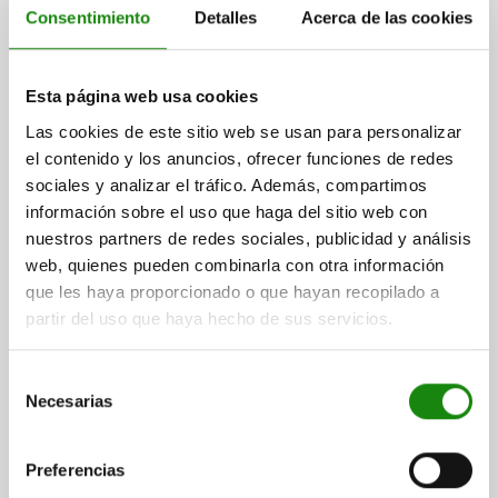
Consentimiento
Detalles
Acerca de las cookies
Esta página web usa cookies
PERNO DE BLOQUEO, VERSIÓN CORTA TA.4
D1=M20X1,5, D=10, FORMA:A SIN RANURA DE
Las cookies de este sitio web se usan para personalizar
BLOQUEO SIN, ACERO INOXIDABLE 1.4305 NO
el contenido y los anuncios, ofrecer funciones de redes
ENDURECIDO, COMP:ACERO INOXIDABLE 1.4305
sociales y analizar el tráfico. Además, compartimos
DIÁMETRO DEL PERNO=10
ACABADO NATURAL
información sobre el uso que haga del sitio web con
MATERIAL DEL CUERPO DE BASE=ACERO INOXIDABLE
nuestros partners de redes sociales, publicidad y análisis
ROSCA=M20X1,5
LONGITUD=61
FORMA=A
web, quienes pueden combinarla con otra información
LLAVE DEL ACERO=1.4305
que les haya proporcionado o que hayan recopilado a
SUPERFICIE COMPONENTE=ACABADO NATURAL
partir del uso que haya hecho de sus servicios.
SUPERFICIE CUERPO DE BASE=NO ENDURECIDO
D2=33
L1=15
L2=12
CARRERA S=10
SW1=22
F X 30°=2,8
Selección
FUERZA DEL MUELLE INICIAL F1 APROX. N=15
Necesarias
de
FUERZA DEL MUELLE FINAL F2 APROX. N=32
consentimiento
Referencia:
03089-115410
Preferencias
$962.00