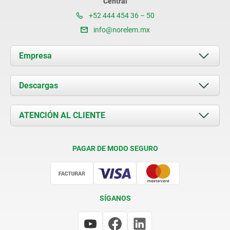
Central
+52 444 454 36 – 50
info@norelem.mx
Empresa
Acerca de nosotros
Descargas
Novedades
Documents
ATENCIÓN AL CLIENTE
Contacto
Condiciones de entrega
PAGAR DE MODO SEGURO
Certificación
SÍGANOS