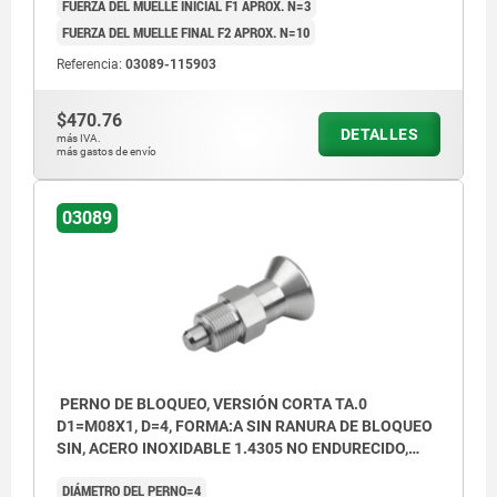
FUERZA DEL MUELLE INICIAL F1 APROX. N=3
contratuerca
FUERZA DEL MUELLE FINAL F2 APROX. N=10
Forma B: sin ranura de bloqueo, con
Referencia:
03089-115903
contratuerca
$470.76
Forma C: con ranura de bloqueo, sin
DETALLES
más IVA.
más gastos de envío
contratuerca
Forma D: con ranura de bloqueo, con
03089
contratuerca
PERNO DE BLOQUEO, VERSIÓN CORTA TA.0
D1=M08X1, D=4, FORMA:A SIN RANURA DE BLOQUEO
SIN, ACERO INOXIDABLE 1.4305 NO ENDURECIDO,
COMP:ACERO INOXIDABLE 1.4305 ACABADO
DIÁMETRO DEL PERNO=4
NATURAL