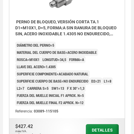
PERNO DE BLOQUEO, VERSIÓN CORTA TA.1
D1=M10X1, D=5, FORMA:A SIN RANURA DE BLOQUEO
SIN, ACERO INOXIDABLE 1.4305 NO ENDURECIDO,
COMP:ACERO INOXIDABLE 1.4305 ACABADO
DIÁMETRO DEL PERNO=5
NATURAL
MATERIAL DEL CUERPO DE BASE=ACERO INOXIDABLE
ROSCA=M10X1
LONGITUD=34,5
FORMA=A
LLAVE DEL ACERO=1.4305
SUPERFICIE COMPONENTE=ACABADO NATURAL
SUPERFICIE CUERPO DE BASE=NO ENDURECIDO
D2=21
L1=8
L2=7
CARRERA S=5
SW1=13
F X 30°=1,3
FUERZA DEL MUELLE INICIAL F1 APROX. N=5
FUERZA DEL MUELLE FINAL F2 APROX. N=12
Referencia:
03089-115105
$427.42
DETALLES
más IVA.