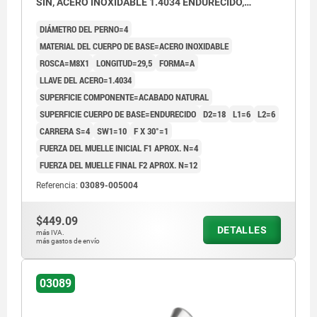
SIN, ACERO INOXIDABLE 1.4034 ENDURECIDO,
COMP:ACERO INOXIDABLE 1.4305 ACABADO
DIÁMETRO DEL PERNO=4
NATURAL
MATERIAL DEL CUERPO DE BASE=ACERO INOXIDABLE
ROSCA=M8X1
LONGITUD=29,5
FORMA=A
LLAVE DEL ACERO=1.4034
SUPERFICIE COMPONENTE=ACABADO NATURAL
SUPERFICIE CUERPO DE BASE=ENDURECIDO
D2=18
L1=6
L2=6
CARRERA S=4
SW1=10
F X 30°=1
FUERZA DEL MUELLE INICIAL F1 APROX. N=4
FUERZA DEL MUELLE FINAL F2 APROX. N=12
Referencia:
03089-005004
$449.09
DETALLES
más IVA.
más gastos de envío
03089