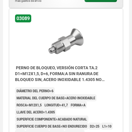
más gastos de envío
03089
PERNO DE BLOQUEO, VERSIÓN CORTA TA.2
D1=M12X1,5, D=6, FORMA:A SIN RANURA DE
BLOQUEO SIN, ACERO INOXIDABLE 1.4305 NO
ENDURECIDO, COMP:ACERO INOXIDABLE 1.4305
DIÁMETRO DEL PERNO=6
ACABADO NATURAL
MATERIAL DEL CUERPO DE BASE=ACERO INOXIDABLE
ROSCA=M12X1,5
LONGITUD=41,7
FORMA=A
LLAVE DEL ACERO=1.4305
SUPERFICIE COMPONENTE=ACABADO NATURAL
SUPERFICIE CUERPO DE BASE=NO ENDURECIDO
D2=25
L1=10