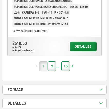
SUPERFICIE COMPONENTE=ACABADO NATURAL
SUPERFICIE CUERPO DE BASE=ENDURECIDO
D2=25
L1=10
L2=8
CARRERA S=6
SW1=14
F X 30°=1,8
FUERZA DEL MUELLE INICIAL F1 APROX. N=6
FUERZA DEL MUELLE FINAL F2 APROX. N=14
Referencia:
03089-005206
$510.50
DETALLES
más IVA.
más gastos de envío
1
2
15
FORMAS
DETALLES