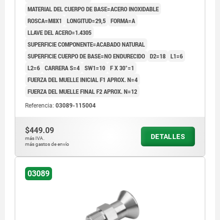
MATERIAL DEL CUERPO DE BASE=ACERO INOXIDABLE
ROSCA=M8X1
LONGITUD=29,5
FORMA=A
LLAVE DEL ACERO=1.4305
SUPERFICIE COMPONENTE=ACABADO NATURAL
SUPERFICIE CUERPO DE BASE=NO ENDURECIDO
D2=18
L1=6
L2=6
CARRERA S=4
SW1=10
F X 30°=1
FUERZA DEL MUELLE INICIAL F1 APROX. N=4
FUERZA DEL MUELLE FINAL F2 APROX. N=12
Referencia:
03089-115004
$449.09
DETALLES
más IVA.
más gastos de envío
03089