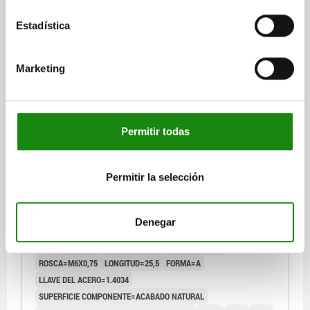
DETALLES
más IVA.
más gastos de envío
Estadística
03089
Marketing
Permitir todas
PERNO DE BLOQUEO, VERSIÓN CORTA TA.9
Permitir la selección
D1=M06X0,75, D=3, FORMA:A SIN RANURA DE
BLOQUEO SIN, ACERO INOXIDABLE 1.4034
ENDURECIDO, COMP:ACERO INOXIDABLE 1.4305
Denegar
DIÁMETRO DEL PERNO=3
ACABADO NATURAL
MATERIAL DEL CUERPO DE BASE=ACERO INOXIDABLE
ROSCA=M6X0,75
LONGITUD=25,5
FORMA=A
LLAVE DEL ACERO=1.4034
SUPERFICIE COMPONENTE=ACABADO NATURAL