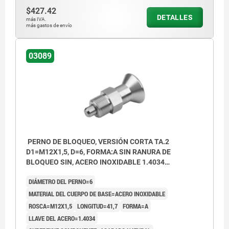
$427.42
DETALLES
más IVA.
más gastos de envío
03089
PERNO DE BLOQUEO, VERSIÓN CORTA TA.2
D1=M12X1,5, D=6, FORMA:A SIN RANURA DE
BLOQUEO SIN, ACERO INOXIDABLE 1.4034
ENDURECIDO, COMP:ACERO INOXIDABLE 1.4305
DIÁMETRO DEL PERNO=6
ACABADO NATURAL
MATERIAL DEL CUERPO DE BASE=ACERO INOXIDABLE
ROSCA=M12X1,5
LONGITUD=41,7
FORMA=A
LLAVE DEL ACERO=1.4034