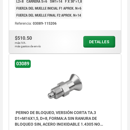
L2=8
CARRERA S=6
SW1=14
F X 30°=1,8
FUERZA DEL MUELLE INICIAL F1 APROX. N=6
FUERZA DEL MUELLE FINAL F2 APROX. N=14
Referencia:
03089-115206
$510.50
DETALLES
más IVA.
más gastos de envío
03089
PERNO DE BLOQUEO, VERSIÓN CORTA TA.3
D1=M16X1,5, D=8, FORMA:A SIN RANURA DE
BLOQUEO SIN, ACERO INOXIDABLE 1.4305 NO
ENDURECIDO, COMP:ACERO INOXIDABLE 1.4305