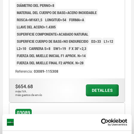
DIÁMETRO DEL PERNO=8
ACABADO NATURAL
MATERIAL DEL CUERPO DE BASE=ACERO INOXIDABLE
ROSCA=M16X1,5
LONGITUD=54
FORMA=A
LLAVE DEL ACERO=1.4305
SUPERFICIE COMPONENTE=ACABADO NATURAL
SUPERFICIE CUERPO DE BASE=NO ENDURECIDO
D2=33
L1=12
L2=10
CARRERA S=8
SW1=19
F X 30°=2,3
FUERZA DEL MUELLE INICIAL F1 APROX. N=14
FUERZA DEL MUELLE FINAL F2 APROX. N=28
Referencia:
03089-115308
$654.68
DETALLES
más IVA.
más gastos de envío
03089