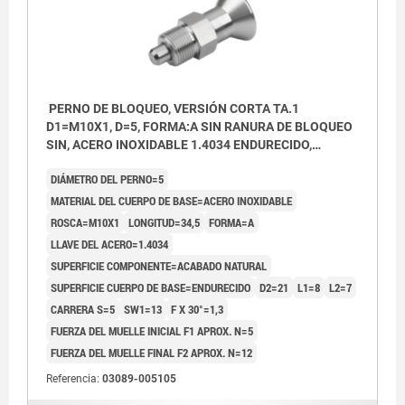
PERNO DE BLOQUEO, VERSIÓN CORTA TA.1
D1=M10X1, D=5, FORMA:A SIN RANURA DE BLOQUEO
SIN, ACERO INOXIDABLE 1.4034 ENDURECIDO,
COMP:ACERO INOXIDABLE 1.4305 ACABADO
DIÁMETRO DEL PERNO=5
NATURAL
MATERIAL DEL CUERPO DE BASE=ACERO INOXIDABLE
ROSCA=M10X1
LONGITUD=34,5
FORMA=A
LLAVE DEL ACERO=1.4034
SUPERFICIE COMPONENTE=ACABADO NATURAL
SUPERFICIE CUERPO DE BASE=ENDURECIDO
D2=21
L1=8
L2=7
CARRERA S=5
SW1=13
F X 30°=1,3
FUERZA DEL MUELLE INICIAL F1 APROX. N=5
FUERZA DEL MUELLE FINAL F2 APROX. N=12
Referencia:
03089-005105