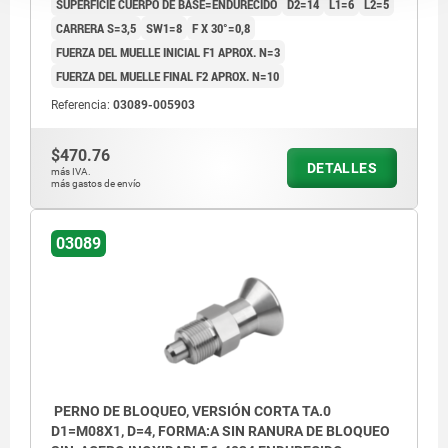
SUPERFICIE CUERPO DE BASE=ENDURECIDO
D2=14
L1=6
L2=5
CARRERA S=3,5
SW1=8
F X 30°=0,8
FUERZA DEL MUELLE INICIAL F1 APROX. N=3
FUERZA DEL MUELLE FINAL F2 APROX. N=10
Referencia:
03089-005903
$470.76
DETALLES
más IVA.
más gastos de envío
03089
PERNO DE BLOQUEO, VERSIÓN CORTA TA.0
D1=M08X1, D=4, FORMA:A SIN RANURA DE BLOQUEO