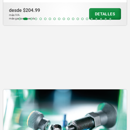
desde
$150.81
DETALLES
más IVA.
más gastos de envío