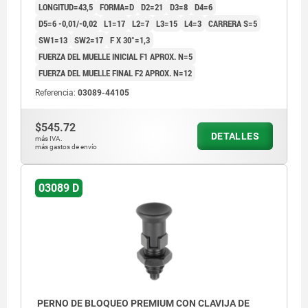
LONGITUD=43,5
FORMA=D
D2=21
D3=8
D4=6
D5=6 -0,01/-0,02
L1=17
L2=7
L3=15
L4=3
CARRERA S=5
SW1=13
SW2=17
F X 30°=1,3
FUERZA DEL MUELLE INICIAL F1 APROX. N=5
FUERZA DEL MUELLE FINAL F2 APROX. N=12
Referencia:
03089-44105
$545.72
DETALLES
más IVA.
más gastos de envío
03089 D
PERNO DE BLOQUEO PREMIUM CON CLAVIJA DE