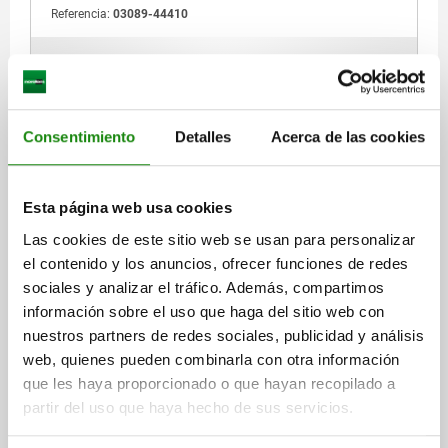
Referencia:
03089-44410
$990.89
DETALLES
más IVA.
más gastos de envío
Consentimiento
Detalles
Acerca de las cookies
03089 D
Esta página web usa cookies
Las cookies de este sitio web se usan para personalizar
el contenido y los anuncios, ofrecer funciones de redes
sociales y analizar el tráfico. Además, compartimos
información sobre el uso que haga del sitio web con
PERNO DE BLOQUEO PREMIUM CON CLAVIJA DE
nuestros partners de redes sociales, publicidad y análisis
BLOQUEO CI TA.1 D1=M10X1, D=5, FORMA:D CON
web, quienes pueden combinarla con otra información
RANURA DE BLOQUEO CON CONTRATUERCA, ACERO
INOXIDABLE ENDURECIDO, PULIDO Y ACAB,
que les haya proporcionado o que hayan recopilado a
DIÁMETRO DEL PERNO=5
COMP:TERMOPLÁSTICO GRIS ANTRACITA RAL7021
partir del uso que haya hecho de sus servicios.
MATERIAL DEL CUERPO DE BASE=ACERO INOXIDABLE
ROSCA=M10X1
LONGITUD=43,5
FORMA=D
D2=21
D3=8