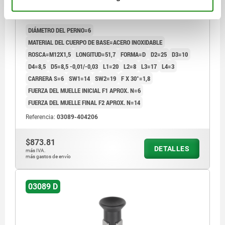
BLOQUEO CI TA.2 D1=M12X1,5, D=6, FORMA:D CON
RANURA DE BLOQUEO CON CONTRATUERCA, ACERO
INOXIDABLE ENDURECIDO, PULIDO Y ACAB,
DIÁMETRO DEL PERNO=6
COMP:TERMOPLÁSTICO GRIS ANTRACITA
MATERIAL DEL CUERPO DE BASE=ACERO INOXIDABLE
ROSCA=M12X1,5
LONGITUD=51,7
FORMA=D
D2=25
D3=10
D4=8,5
D5=8,5 -0,01/-0,03
L1=20
L2=8
L3=17
L4=3
CARRERA S=6
SW1=14
SW2=19
F X 30°=1,8
FUERZA DEL MUELLE INICIAL F1 APROX. N=6
FUERZA DEL MUELLE FINAL F2 APROX. N=14
Referencia:
03089-404206
$873.81
DETALLES
más IVA.
más gastos de envío
03089 D