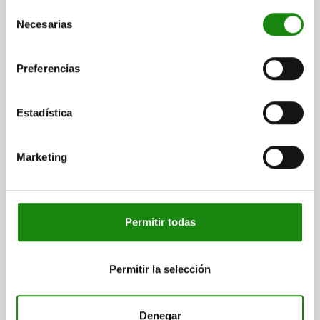
Selección
D4=6
D5=6 -0,01/-0,02
L1=17
L2=7
L3=15
L4=3
Necesarias
de
CARRERA S=5
SW1=13
SW2=17
F X 30°=1,3
consentimiento
FUERZA DEL MUELLE INICIAL F1 APROX. N=5
FUERZA DEL MUELLE FINAL F2 APROX. N=12
Preferencias
Referencia:
03089-404105
Estadística
$791.63
DETALLES
más IVA.
más gastos de envío
Marketing
03089 D
Permitir todas
Permitir la selección
PERNO DE BLOQUEO PREMIUM CON CLAVIJA DE
Denegar