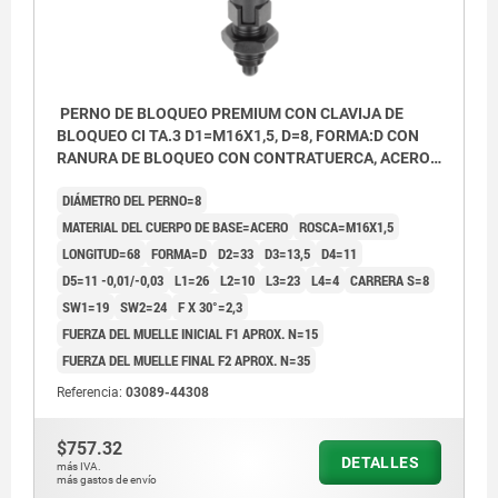
PERNO DE BLOQUEO PREMIUM CON CLAVIJA DE
BLOQUEO CI TA.3 D1=M16X1,5, D=8, FORMA:D CON
RANURA DE BLOQUEO CON CONTRATUERCA, ACERO
ENDURECIDA, PULIDA Y BRUÑ,
DIÁMETRO DEL PERNO=8
COMP:TERMOPLÁSTICO GRIS ANTRACITA RAL7021
MATERIAL DEL CUERPO DE BASE=ACERO
ROSCA=M16X1,5
LONGITUD=68
FORMA=D
D2=33
D3=13,5
D4=11
D5=11 -0,01/-0,03
L1=26
L2=10
L3=23
L4=4
CARRERA S=8
SW1=19
SW2=24
F X 30°=2,3
FUERZA DEL MUELLE INICIAL F1 APROX. N=15
FUERZA DEL MUELLE FINAL F2 APROX. N=35
Referencia:
03089-44308
$757.32
DETALLES
más IVA.
más gastos de envío