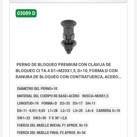
03089 D
PERNO DE BLOQUEO PREMIUM CON CLAVIJA DE
BLOQUEO CI TA.4 D1=M20X1,5, D=10, FORMA:D CON
RANURA DE BLOQUEO CON CONTRATUERCA, ACERO
ENDURECIDA, PULIDA Y BRUÑ,
DIÁMETRO DEL PERNO=10
COMP:TERMOPLÁSTICO GRIS ANTRACITA RAL7021
MATERIAL DEL CUERPO DE BASE=ACERO
ROSCA=M20X1,5
LONGITUD=74
FORMA=D
D2=33
D3=17
D4=11
D5=11 -0,01/-0,03
L1=28
L2=12
L3=25
L4=4
CARRERA S=10
SW1=22
SW2=30
F X 30°=2,8
FUERZA DEL MUELLE INICIAL F1 APROX. N=15
FUERZA DEL MUELLE FINAL F2 APROX. N=34