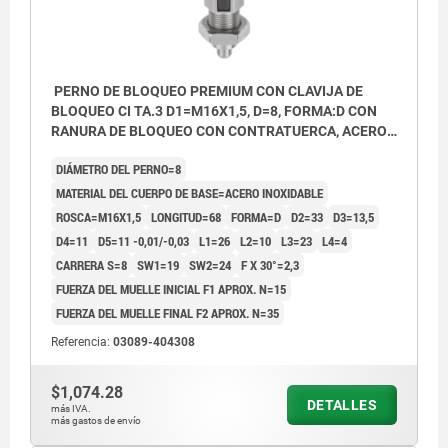
PERNO DE BLOQUEO PREMIUM CON CLAVIJA DE
BLOQUEO CI TA.3 D1=M16X1,5, D=8, FORMA:D CON
RANURA DE BLOQUEO CON CONTRATUERCA, ACERO
INOXIDABLE ENDURECIDO, PULIDO Y ACAB,
DIÁMETRO DEL PERNO=8
COMP:TERMOPLÁSTICO GRIS ANTRACITA
MATERIAL DEL CUERPO DE BASE=ACERO INOXIDABLE
ROSCA=M16X1,5
LONGITUD=68
FORMA=D
D2=33
D3=13,5
D4=11
D5=11 -0,01/-0,03
L1=26
L2=10
L3=23
L4=4
CARRERA S=8
SW1=19
SW2=24
F X 30°=2,3
FUERZA DEL MUELLE INICIAL F1 APROX. N=15
FUERZA DEL MUELLE FINAL F2 APROX. N=35
Referencia:
03089-404308
$1,074.28
DETALLES
más IVA.
más gastos de envío