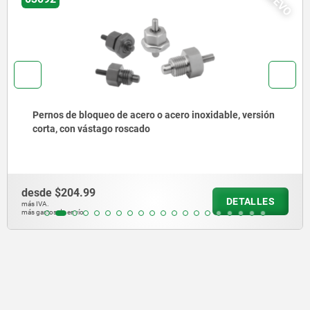
NUEVO
sión
Pernos de bloqueo de acero o acero inoxidable co
anilla de tracción de acero inoxidable
desde
$140.27
LES
DETA
más IVA.
más gastos de envío