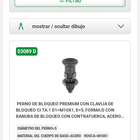
FILTRO
mostrar / ocultar dibujo
03089 D
PERNO DE BLOQUEO PREMIUM CON CLAVIJA DE
BLOQUEO CI TA.1 D1=M10X1, D=5, FORMA:D CON
RANURA DE BLOQUEO CON CONTRATUERCA, ACERO
ENDURECIDA, PULIDA Y BRUÑ,
DIÁMETRO DEL PERNO=5
COMP:TERMOPLÁSTICO GRIS ANTRACITA RAL7021
MATERIAL DEL CUERPO DE BASE=ACERO
ROSCA=M10X1