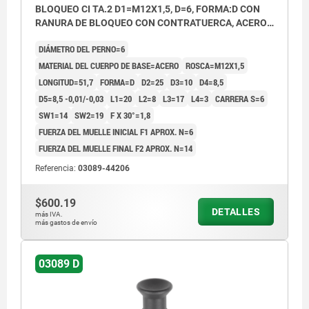
BLOQUEO CI TA.2 D1=M12X1,5, D=6, FORMA:D CON
RANURA DE BLOQUEO CON CONTRATUERCA, ACERO
ENDURECIDA, PULIDA Y BRUÑ,
DIÁMETRO DEL PERNO=6
COMP:TERMOPLÁSTICO GRIS ANTRACITA RAL7021
MATERIAL DEL CUERPO DE BASE=ACERO
ROSCA=M12X1,5
LONGITUD=51,7
FORMA=D
D2=25
D3=10
D4=8,5
D5=8,5 -0,01/-0,03
L1=20
L2=8
L3=17
L4=3
CARRERA S=6
SW1=14
SW2=19
F X 30°=1,8
FUERZA DEL MUELLE INICIAL F1 APROX. N=6
FUERZA DEL MUELLE FINAL F2 APROX. N=14
Referencia:
03089-44206
$600.19
DETALLES
más IVA.
más gastos de envío
03089 D