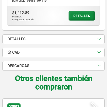
Referencia:
03089-404410
$1,412.89
DETALLES
más IVA.
más gastos de envío
DETALLES
CAD
DESCARGAS
Otros clientes también
compraron
03092