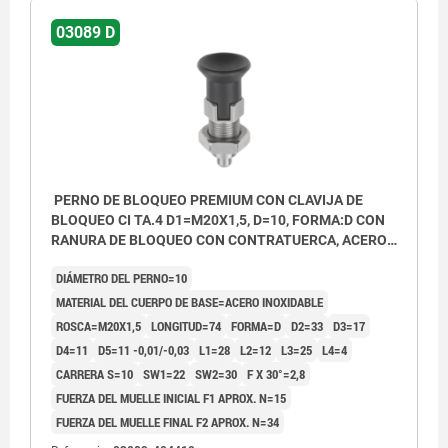
03089 D
PERNO DE BLOQUEO PREMIUM CON CLAVIJA DE
BLOQUEO CI TA.4 D1=M20X1,5, D=10, FORMA:D CON
RANURA DE BLOQUEO CON CONTRATUERCA, ACERO
INOXIDABLE ENDURECIDO, PULIDO Y ACAB,
DIÁMETRO DEL PERNO=10
COMP:TERMOPLÁSTICO GRIS ANTRACITA
MATERIAL DEL CUERPO DE BASE=ACERO INOXIDABLE
ROSCA=M20X1,5
LONGITUD=74
FORMA=D
D2=33
D3=17
D4=11
D5=11 -0,01/-0,03
L1=28
L2=12
L3=25
L4=4
CARRERA S=10
SW1=22
SW2=30
F X 30°=2,8
FUERZA DEL MUELLE INICIAL F1 APROX. N=15
FUERZA DEL MUELLE FINAL F2 APROX. N=34