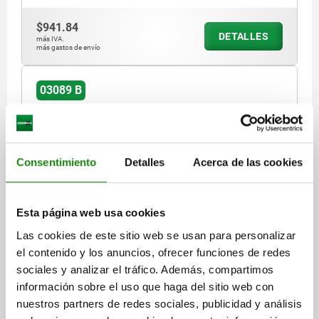
$941.84
DETALLES
más IVA.
más gastos de envío
03089 B
Consentimiento
Detalles
Acerca de las cookies
PERNO DE BLOQUEO PREMIUM CON CLAVIJA DE
Esta página web usa cookies
BLOQUEO CI TA.1 D1=M10X1, D=5, FORMA:B SIN
Las cookies de este sitio web se usan para personalizar
RANURA DE BLOQUEO CON CONTRATUERCA, ACERO
el contenido y los anuncios, ofrecer funciones de redes
INOXIDABLE ENDURECIDO, PULIDO Y ACAB,
DIÁMETRO DEL PERNO=5
COMP:TERMOPLÁSTICO GRIS ANTRACITA RAL7021
sociales y analizar el tráfico. Además, compartimos
MATERIAL DEL CUERPO DE BASE=ACERO INOXIDABLE
información sobre el uso que haga del sitio web con
ROSCA=M10X1
LONGITUD=43,5
FORMA=B
D2=21
D3=8
nuestros partners de redes sociales, publicidad y análisis
D4=6
D5=6 -0,01/-0,02
L1=17
L2=7
L3=15
L4=3