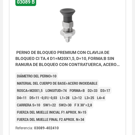
03089 B
PERNO DE BLOQUEO PREMIUM CON CLAVIJA DE
BLOQUEO CI TA.4 D1=M20X1,5, D=10, FORMA:B SIN
RANURA DE BLOQUEO CON CONTRATUERCA, ACERO
INOXIDABLE ENDURECIDO, PULIDO Y ACAB,
DIÁMETRO DEL PERNO=10
COMP:TERMOPLÁSTICO GRIS ANTRACITA
MATERIAL DEL CUERPO DE BASE=ACERO INOXIDABLE
ROSCA=M20X1,5
LONGITUD=74
FORMA=B
D2=33
D3=17
D4=11
D5=11 -0,01/-0,03
L1=28
L2=12
L3=25
L4=4
CARRERA S=10
SW1=22
SW2=30
F X 30°=2,8
FUERZA DEL MUELLE INICIAL F1 APROX. N=15
FUERZA DEL MUELLE FINAL F2 APROX. N=34
Referencia:
03089-402410