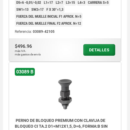
D5=6 -0,01/-0,02
L1=17
L2=7
L3=15
L4=3
CARRERA S=5
SW1=13
SW2=17
F X 30°=1,3
FUERZA DEL MUELLE INICIAL F1 APROX. N=5
FUERZA DEL MUELLE FINAL F2 APROX. N=12
Referencia:
03089-42105
$496.96
DETALLES
más IVA.
más gastos de envío
03089 B
PERNO DE BLOQUEO PREMIUM CON CLAVIJA DE
BLOQUEO CI TA.2 D1=M12X1,5, D=6, FORMA:B SIN