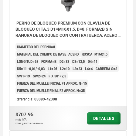
PERNO DE BLOQUEO PREMIUM CON CLAVIJA DE
BLOQUEO CI TA.3 D1=M16X1,5, D=8, FORMA:B SIN
RANURA DE BLOQUEO CON CONTRATUERCA, ACERO
ENDURECIDA, PULIDA Y BRUÑ,
DIÁMETRO DEL PERNO=8
COMP:TERMOPLÁSTICO GRIS ANTRACITA RAL7021
MATERIAL DEL CUERPO DE BASE=ACERO
ROSCA=M16X1,5
LONGITUD=68
FORMA=B
D2=33
D3=13,5
D4=11
D5=11 -0,01/-0,03
L1=26
L2=10
L3=23
L4=4
CARRERA S=8
SW1=19
SW2=24
F X 30°=2,3
FUERZA DEL MUELLE INICIAL F1 APROX. N=15
FUERZA DEL MUELLE FINAL F2 APROX. N=35
Referencia:
03089-42308
$707.95
DETALLES
más IVA.
más gastos de envío