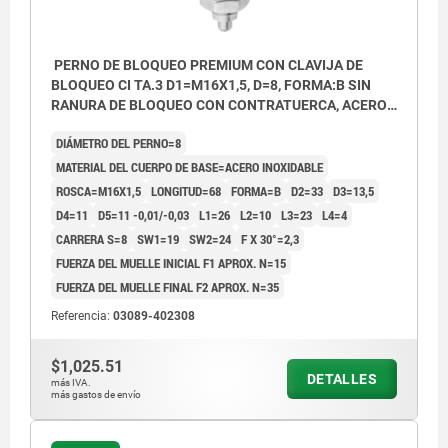
PERNO DE BLOQUEO PREMIUM CON CLAVIJA DE
BLOQUEO CI TA.3 D1=M16X1,5, D=8, FORMA:B SIN
RANURA DE BLOQUEO CON CONTRATUERCA, ACERO
INOXIDABLE ENDURECIDO, PULIDO Y ACAB,
DIÁMETRO DEL PERNO=8
COMP:TERMOPLÁSTICO GRIS ANTRACITA
MATERIAL DEL CUERPO DE BASE=ACERO INOXIDABLE
ROSCA=M16X1,5
LONGITUD=68
FORMA=B
D2=33
D3=13,5
D4=11
D5=11 -0,01/-0,03
L1=26
L2=10
L3=23
L4=4
CARRERA S=8
SW1=19
SW2=24
F X 30°=2,3
FUERZA DEL MUELLE INICIAL F1 APROX. N=15
FUERZA DEL MUELLE FINAL F2 APROX. N=35
Referencia:
03089-402308
$1,025.51
DETALLES
más IVA.
más gastos de envío