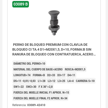
03089 B
PERNO DE BLOQUEO PREMIUM CON CLAVIJA DE
BLOQUEO CI TA.4 D1=M20X1,5, D=10, FORMA:B SIN
RANURA DE BLOQUEO CON CONTRATUERCA, ACERO
ENDURECIDA, PULIDA Y BRUÑ,
DIÁMETRO DEL PERNO=10
COMP:TERMOPLÁSTICO GRIS ANTRACITA RAL7021
MATERIAL DEL CUERPO DE BASE=ACERO
ROSCA=M20X1,5
LONGITUD=74
FORMA=B
D2=33
D3=17
D4=11
D5=11 -0,01/-0,03
L1=28
L2=12
L3=25
L4=4
CARRERA S=10
SW1=22
SW2=30
F X 30°=2,8
FUERZA DEL MUELLE INICIAL F1 APROX. N=15
FUERZA DEL MUELLE FINAL F2 APROX. N=34
Referencia:
03089-42410