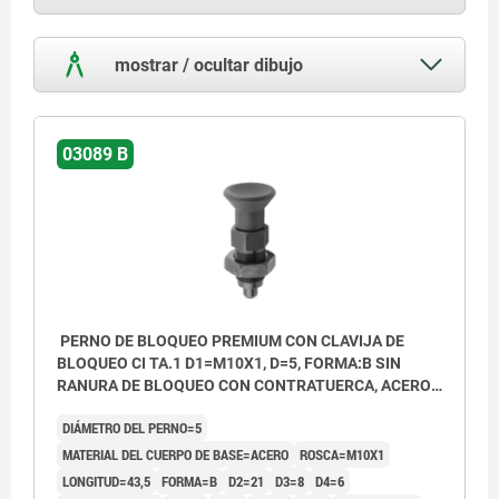
mostrar / ocultar dibujo
03089 B
PERNO DE BLOQUEO PREMIUM CON CLAVIJA DE
BLOQUEO CI TA.1 D1=M10X1, D=5, FORMA:B SIN
RANURA DE BLOQUEO CON CONTRATUERCA, ACERO
ENDURECIDA, PULIDA Y BRUÑ,
DIÁMETRO DEL PERNO=5
COMP:TERMOPLÁSTICO GRIS ANTRACITA RAL7021
MATERIAL DEL CUERPO DE BASE=ACERO
ROSCA=M10X1
LONGITUD=43,5
FORMA=B
D2=21
D3=8
D4=6