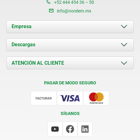
+52 444 454 36 – 50
info@norelem.mx
Empresa
Acerca de nosotros
Descargas
Novedades
Documents
ATENCIÓN AL CLIENTE
Contacto
Condiciones de entrega
PAGAR DE MODO SEGURO
Certificación
SÍGANOS