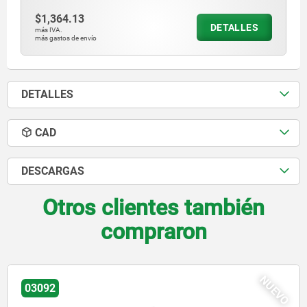
$1,364.13
DETALLES
más IVA.
más gastos de envío
DETALLES
CAD
DESCARGAS
Otros clientes también
compraron
NUEVO
03096