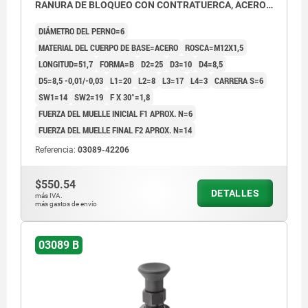
RANURA DE BLOQUEO CON CONTRATUERCA, ACERO
ENDURECIDA, PULIDA Y BRUÑ,
DIÁMETRO DEL PERNO=6
COMP:TERMOPLÁSTICO GRIS ANTRACITA RAL7021
MATERIAL DEL CUERPO DE BASE=ACERO
ROSCA=M12X1,5
LONGITUD=51,7
FORMA=B
D2=25
D3=10
D4=8,5
D5=8,5 -0,01/-0,03
L1=20
L2=8
L3=17
L4=3
CARRERA S=6
SW1=14
SW2=19
F X 30°=1,8
FUERZA DEL MUELLE INICIAL F1 APROX. N=6
FUERZA DEL MUELLE FINAL F2 APROX. N=14
Referencia:
03089-42206
$550.54
DETALLES
más IVA.
más gastos de envío
03089 B