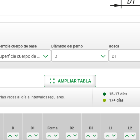
Superficie cuerpo de base
D
D1
endurecido
5
M10x1
AMPLIAR TABLA
no endurecido
6
M12x1,5
8
M16x1,5
15-17 días
ias veces al día a intervalos regulares.
17+ días
10
M20x1,5
12
D
D
D1
D1
Forma
Forma
D2
D2
D3
D3
L1
L1
L2
L2