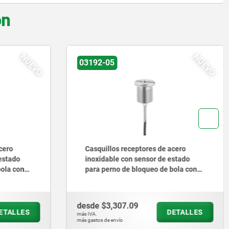
on
NUEVO
03094
eptores de acero
Pernos de bloqueo de acero o ac
 sensor de estado
inoxidable, sin collar, con botón 
bloqueo de bola con
maniobra de plástico, con tapa
giratorio
9
desde
$166.46
DETALLES
DETAL
más IVA.
más gastos de envío