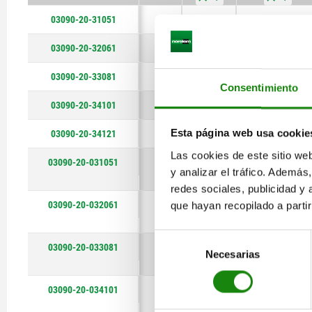
03090-20-31051
51
56
74
80
84
51
56
74
80
84
56
51
74
80
84
51
acero
acero
acero
acero
acero
acero
acero
acero
acero
acero
acero
acero
acero
acero
acero
acero
no endurecido
no endurecido
no endurecido
no endurecido
no endurecido
endurecido
endurecido
endurecido
endurecido
endurecido
endurecido
endurecido
endurecido
endurecido
endurecido
endurecido
inoxidable
inoxidable
inoxidable
inoxidable
inoxidable
inoxidable
inoxidable
inoxidable
inoxidable
inoxidable
03090-20-32061
56
acero
endurecido
03090-20-33081
74
acero
endurecido
Consentimiento
03090-20-34101
80
acero
endurecido
03090-20-34121
Esta página web usa cookie
84
acero
endurecido
Las cookies de este sitio we
03090-20-031051
51
acero
endurecido
y analizar el tráfico. Ademá
inoxidable
redes sociales, publicidad y
03090-20-032061
56
acero
endurecido
que hayan recopilado a parti
inoxidable
Selección
03090-20-033081
74
acero
endurecido
Necesarias
de
inoxidable
consentimiento
03090-20-034101
80
acero
endurecido
inoxidable