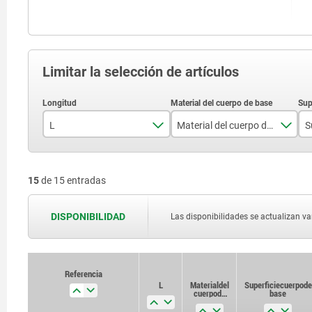
Limitar la selección de artículos
L
Material del cuerpo de base
51
acero
15
de 15 entradas
56
acero inoxidable
74
DISPONIBILIDAD
Las disponibilidades se actualizan var
80
84
Referencia
Referencia
L
L
Material del
Material del
Superficie cuerpo de
Superficie cuerpo de
cuerpo de
cuerpo de
base
base
base
base