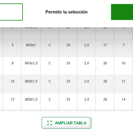
12
M20x1,5
C
33
2,4
28
14
Permitir la selección
6
M12x1,5
C
25
2,4
20
8
5
M10x1
C
25
2,4
17
7
8
M16x1,5
C
33
2,4
26
10
10
M20x1,5
C
33
2,4
28
12
12
M20x1,5
C
33
2,4
28
14
AMPLIAR TABLA