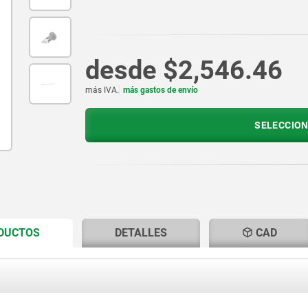
desde
$2,546.46
más IVA.
más gastos de envío
SELECCION
CURRENT
CURRENT
ODUCTOS
DETALLES
CAD
TAB:
TAB: