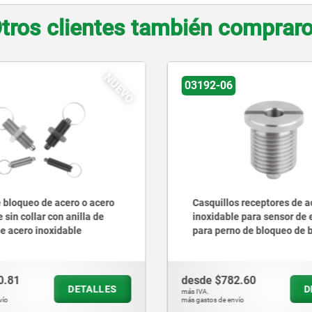
tros clientes también comprar
NUEVO
03192-06
03192-05
Casquillos receptores de acero
Casquillos rec
inoxidable para sensor de estado
inoxidable con
para perno de bloqueo de bola con
para perno de 
accionamiento giratorio
accionamiento 
desde
$782.60
desde
$3,307.0
DETALLES
más IVA.
más IVA.
más gastos de envío
más gastos de envío