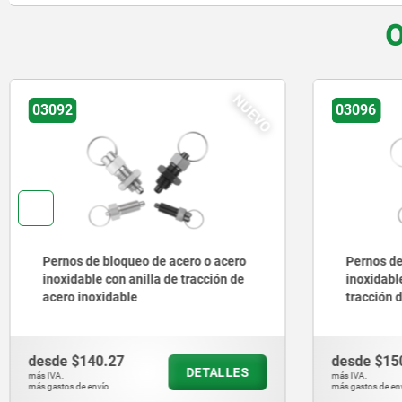
O
NUEVO
NUEVO
03096
ro
Pernos de bloqueo de acero o acero
de
inoxidable sin collar con anilla de
tracción de acero inoxidable
desde
$150.81
ES
DETALLES
más IVA.
más gastos de envío